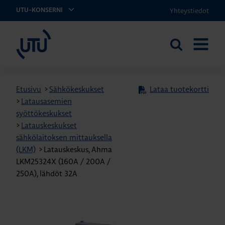
Yhteystiedot
UTU-KONSERNI
UTU
Etsi
AVAA
sivustolta
VALIKK
Etusivu
>
Sähkökeskukset
Lataa tuotekortti
>
Latausasemien
syöttökeskukset
>
Latauskeskukset
sähkölaitoksen mittauksella
(LKM)
>
Latauskeskus, Ahma
LKM25324X (160A / 200A /
250A), lähdöt 32A