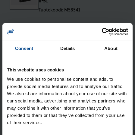
IP51
Tuotekoodi: M58541
Sinua saattaa kiinnostaa
UTU­MaX 3v32A> 2xT2 PR 11 kW ja 2x­
Consent
Details
About
su­ko VVJS+DC 6mA IP44 IK10 MID-
kWh OT
This website uses cookies
Tuotekoodi: M16-2TH-N1
Sähkönumero: 3500703
We use cookies to personalise content and ads, to
provide social media features and to analyse our traffic.
We also share information about your use of our site with
Liittyvät tuotteet
our social media, advertising and analytics partners who
may combine it with other information that you’ve
Suo­ja­kaap­pi la­taus­kes­kuk­sel­le, sei­
provided to them or that they’ve collected from your use
of their services.
nä­asen­nus 1690mm Ahma LKS1690
Tuotekoodi: LKS1690