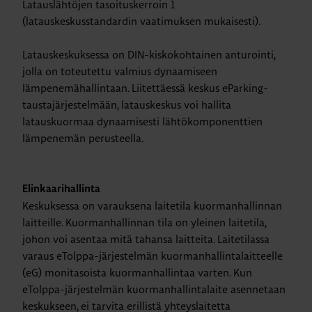
Latauslähtöjen tasoituskerroin 1
(latauskeskusstandardin vaatimuksen mukaisesti).
Latauskeskuksessa on DIN-kiskokohtainen anturointi,
jolla on toteutettu valmius dynaamiseen
lämpenemähallintaan. Liitettäessä keskus eParking-
taustajärjestelmään, latauskeskus voi hallita
latauskuormaa dynaamisesti lähtökomponenttien
lämpenemän perusteella.
Elinkaarihallinta
Keskuksessa on varauksena laitetila kuormanhallinnan
laitteille. Kuormanhallinnan tila on yleinen laitetila,
johon voi asentaa mitä tahansa laitteita. Laitetilassa
varaus eTolppa-järjestelmän kuormanhallintalaitteelle
(eG) monitasoista kuormanhallintaa varten. Kun
eTolppa-järjestelmän kuormanhallintalaite asennetaan
keskukseen, ei tarvita erillistä yhteyslaitetta