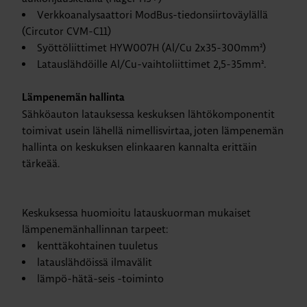
Verkkoanalysaattori ModBus-tiedonsiirtoväylällä
(Circutor CVM-C11)
Syöttöliittimet HYW007H (Al/Cu 2x35-300mm²)
Latauslähdöille Al/Cu-vaihtoliittimet 2,5-35mm².
Lämpenemän hallinta
Sähköauton latauksessa keskuksen lähtökomponentit
toimivat usein lähellä nimellisvirtaa, joten lämpenemän
hallinta on keskuksen elinkaaren kannalta erittäin
tärkeää.
Keskuksessa huomioitu latauskuorman mukaiset
lämpenemänhallinnan tarpeet:
kenttäkohtainen tuuletus
latauslähdöissä ilmavälit
lämpö-hätä-seis -toiminto