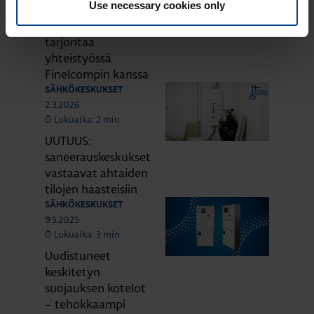
Use necessary cookies only
UTU laajentaa
keskusratkaisujensa
tarjontaa
yhteistyössä
Finelcompin kanssa
SÄHKÖKESKUKSET
2.3.2026
Lukuaika: 2 min
UUTUUS:
saneerauskeskukset
vastaavat ahtaiden
tilojen haasteisiin
SÄHKÖKESKUKSET
9.5.2025
Lukuaika: 3 min
Uudistuneet
keskitetyn
suojauksen kotelot
– tehokkaampi