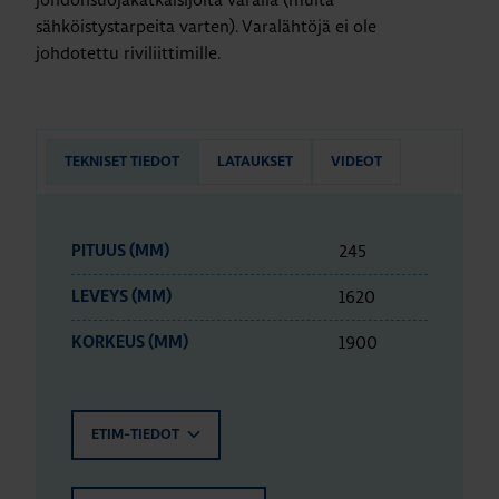
sähköistystarpeita varten). Varalähtöjä ei ole
johdotettu riviliittimille.
TEKNISET TIEDOT
LATAUKSET
VIDEOT
245
PITUUS (MM)
1620
LEVEYS (MM)
1900
KORKEUS (MM)
ETIM-TIEDOT