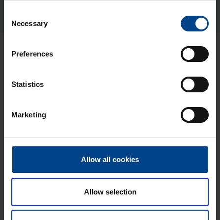
Sähkönumero: 3436872
Consent
Necessary
Selection
Preferences
Uusimmat artikkelit aiheesta
Sähkökeskukset
Statistics
SÄHKÖKESKUKSET
5.8.2026
Marketing
Lukuaika: 3 min
Uusi UTUBoX –
moderni piharasia
auton
Allow all cookies
lämmitykseen
DATAKESKUSRATKAISUT
Allow selection
SÄHKÖKESKUKSET
3.7.2026
Lukuaika: 2 min