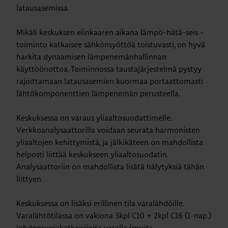
latausasemissa.
Mikäli keskuksen elinkaaren aikana lämpö-hätä-seis -
toiminto katkaisee sähkönsyöttöä toistuvasti, on hyvä
harkita dynaamisen lämpenemänhallinnan
käyttöönottoa. Toiminnossa taustajärjestelmä pystyy
rajoittamaan latausasemien kuormaa portaattomasti
lähtökomponenttien lämpenemän perusteella.
Keskuksessa on varaus yliaaltosuodattimelle.
Verkkoanalysaattorilla voidaan seurata harmonisten
yliaaltojen kehittymistä, ja jälkikäteen on mahdollista
helposti liittää keskukseen yliaaltosuodatin.
Analysaattoriin on mahdollista lisätä hälytyksiä tähän
liittyen.
Keskuksessa on lisäksi erillinen tila varalähdöille.
Varalähtötilassa on vakiona 3kpl C10 + 2kpl C16 (1-nap.)
johdonsuojakatkaisijoita varalla (muita