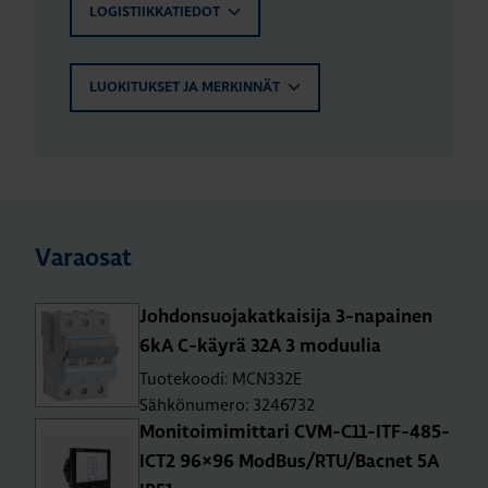
LOGISTIIKKATIEDOT
LUOKITUKSET JA MERKINNÄT
Varaosat
Joh­don­suo­ja­kat­kai­si­ja 3-na­pai­nen
6kA C-käy­rä 32A 3 mo­duu­lia
Tuotekoodi: MCN332E
Sähkönumero: 3246732
Mo­ni­toi­mi­mit­ta­ri CVM-C11-ITF-485-
ICT2 96×96 Mod­Bus/RTU/Bac­net 5A