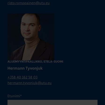
risto.romppainen@utu.eu
ALUEMYYNTIPÄÄLLIKKÖ, ETELÄ-SUOMI
Hermann Tyvonjuk
+358 40 162 58 03
hermann.tyvonjuk@utu.eu
Etunimi
*