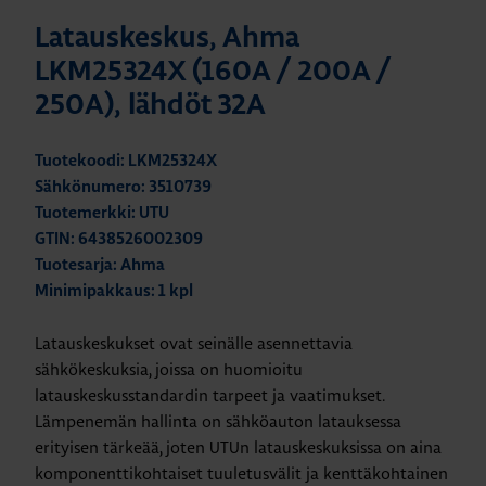
Latauskeskus, Ahma
LKM25324X (160A / 200A /
250A), lähdöt 32A
Tuotekoodi: LKM25324X
Sähkönumero: 3510739
Tuotemerkki: UTU
GTIN: 6438526002309
Tuotesarja: Ahma
Minimipakkaus: 1 kpl
Latauskeskukset ovat seinälle asennettavia
sähkökeskuksia, joissa on huomioitu
latauskeskusstandardin tarpeet ja vaatimukset.
Lämpenemän hallinta on sähköauton latauksessa
erityisen tärkeää, joten UTUn latauskeskuksissa on aina
komponenttikohtaiset tuuletusvälit ja kenttäkohtainen