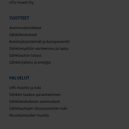
UTU Invest Oy
TUOTTEET
Asennustarvikkeet
Sähkökeskukset
Kotelojärjestelmät ja komponentit
Sähkönsyötön varmennus ja laatu
Sähköauton lataus
Sähkönjakelu ja energia
PALVELUT
UPS-huolto ja tuki
Sähkön laadun parantaminen
Sähkökeskuksien asennukset
Sähköautojen latausasemien tuki
Muuntamoiden huolto