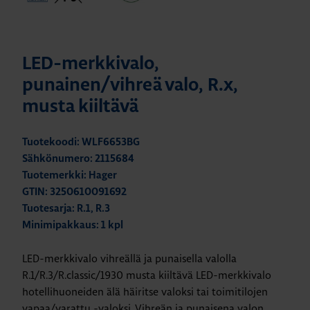
LED-merkkivalo,
punainen/vihreä valo, R.x,
musta kiiltävä
Tuotekoodi: WLF6653BG
Sähkönumero: 2115684
Tuotemerkki: Hager
GTIN: 3250610091692
Tuotesarja: R.1, R.3
Minimipakkaus: 1 kpl
LED-merkkivalo vihreällä ja punaisella valolla
R.1/R.3/R.classic/1930 musta kiiltävä LED-merkkivalo
hotellihuoneiden älä häiritse valoksi tai toimitilojen
vapaa/varattu -valoksi. Vihreän ja punaisena valon