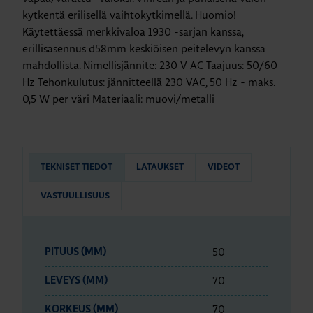
kytkentä erilisellä vaihtokytkimellä. Huomio!
Käytettäessä merkkivaloa 1930 -sarjan kanssa,
erillisasennus d58mm keskiöisen peitelevyn kanssa
mahdollista. Nimellisjännite: 230 V AC Taajuus: 50/60
Hz Tehonkulutus: jännitteellä 230 VAC, 50 Hz - maks.
0,5 W per väri Materiaali: muovi/metalli
TEKNISET TIEDOT
LATAUKSET
VIDEOT
VASTUULLISUUS
50
PITUUS (MM)
70
LEVEYS (MM)
70
KORKEUS (MM)