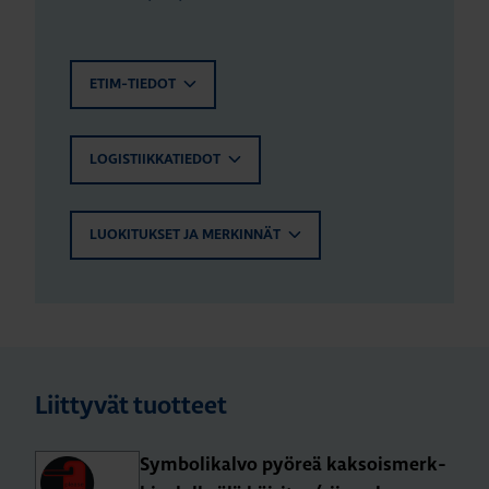
ETIM-TIEDOT
LOGISTIIKKATIEDOT
LUOKITUKSET JA MERKINNÄT
Liittyvät tuotteet
Sym­bo­li­kal­vo pyö­reä kak­sois­merk­