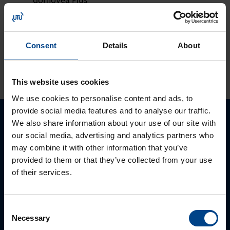
korvaa domovea
V1:n
Consent
Details
About
KATSO LISÄÄ ARTIKKELEITA
This website uses cookies
We use cookies to personalise content and ads, to
provide social media features and to analyse our traffic.
We also share information about your use of our site with
Ota yhteyttä!
our social media, advertising and analytics partners who
may combine it with other information that you’ve
Autamme mielellämme, jotta löydämme sinulle
provided to them or that they’ve collected from your use
parhaan ratkaisun. Otathan yhteyttä puhelimitse,
of their services.
sähköpostitse tai verkkolomakkeen kautta.
Consent
Necessary
Selection