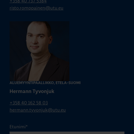
+358 40 737 5384
risto.romppainen@utu.eu
ALUEMYYNTIPÄÄLLIKKÖ, ETELÄ-SUOMI
Hermann Tyvonjuk
+358 40 162 58 03
hermann.tyvonjuk@utu.eu
Etunimi
*