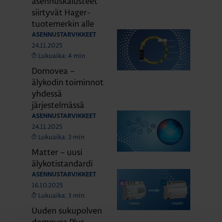
asennuskalusteet
siirtyvät Hager-
tuotemerkin alle
ASENNUSTARVIKKEET
24.11.2025
Lukuaika: 4 min
Domovea –
älykodin toiminnot
yhdessä
järjestelmässä
ASENNUSTARVIKKEET
24.11.2025
Lukuaika: 3 min
Matter – uusi
älykotistandardi
ASENNUSTARVIKKEET
16.10.2025
Lukuaika: 3 min
Uuden sukupolven
domovea Plus