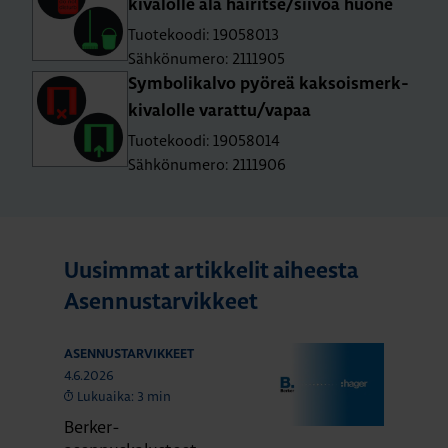
ki­va­lol­le älä häi­rit­se/sii­voa huone
Tuotekoodi: 19058013
Sähkönumero: 2111905
Sym­bo­li­kal­vo pyö­reä kak­sois­merk­
ki­va­lol­le va­rat­tu/vapaa
Tuotekoodi: 19058014
Sähkönumero: 2111906
Uusimmat artikkelit aiheesta
Asennustarvikkeet
ASENNUSTARVIKKEET
4.6.2026
Lukuaika: 3 min
Berker-