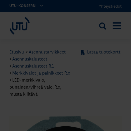
Yhteystiedot
UTU-KONSERNI
UTU
Etsi
AVAA
sivustolta
VALIKK
Etusivu
>
Asennustarvikkeet
Lataa tuotekortti
>
Asennuskalusteet
>
Asennuskalusteet R.1
>
Merkkivalot ja painikkeet R.x
>
LED-merkkivalo,
punainen/vihreä valo, R.x,
musta kiiltävä