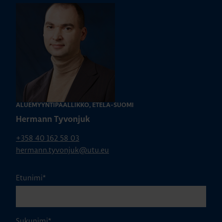
ALUEMYYNTIPÄÄLLIKKÖ, ETELÄ-SUOMI
Hermann Tyvonjuk
+358 40 162 58 03
hermann.tyvonjuk@utu.eu
Etunimi
*
Sukunimi
*