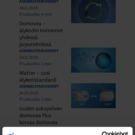
ASENNUSTARVIKKEET
24.11.2025
Lukuaika: 4 min
Domovea –
älykodin toiminnot
yhdessä
järjestelmässä
ASENNUSTARVIKKEET
24.11.2025
Lukuaika: 3 min
Matter – uusi
älykotistandardi
ASENNUSTARVIKKEET
16.10.2025
Lukuaika: 3 min
Uuden sukupolven
domovea Plus
korvaa domovea
V1:n