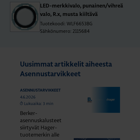
LED-merk­ki­va­lo, pu­nai­nen/vih­reä
valo, R.x, musta kiil­tä­vä
Tuotekoodi: WLF6653BG
Sähkönumero: 2115684
Uusimmat artikkelit aiheesta
Asennustarvikkeet
ASENNUSTARVIKKEET
4.6.2026
Lukuaika: 3 min
Berker-
asennuskalusteet
siirtyvät Hager-
tuotemerkin alle