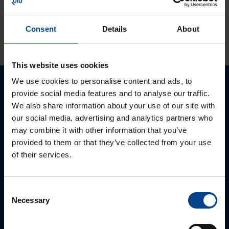
Consent
Details
About
KATSO LISÄÄ ARTIKKELEITA
This website uses cookies
We use cookies to personalise content and ads, to
Ota yhteyttä!
provide social media features and to analyse our traffic.
We also share information about your use of our site with
our social media, advertising and analytics partners who
Autamme mielellämme, jotta löydämme sinulle
may combine it with other information that you’ve
parhaan ratkaisun. Otathan yhteyttä puhelimitse,
provided to them or that they’ve collected from your use
sähköpostitse tai verkkolomakkeen kautta.
of their services.
Consent
Necessary
Selection