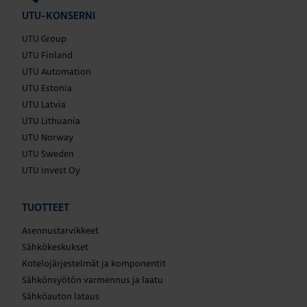
UTU-KONSERNI
UTU Group
UTU Finland
UTU Automation
UTU Estonia
UTU Latvia
UTU Lithuania
UTU Norway
UTU Sweden
UTU Invest Oy
TUOTTEET
Asennustarvikkeet
Sähkökeskukset
Kotelojärjestelmät ja komponentit
Sähkönsyötön varmennus ja laatu
Sähköauton lataus