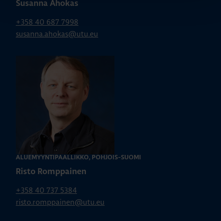
Susanna Ahokas
+358 40 687 7998
susanna.ahokas@utu.eu
ALUEMYYNTIPÄÄLLIKKÖ, POHJOIS-SUOMI
Risto Romppainen
+358 40 737 5384
risto.romppainen@utu.eu