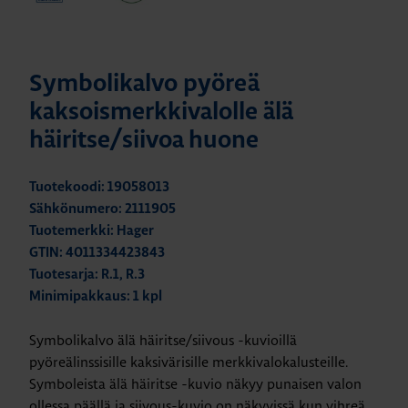
Symbolikalvo pyöreä
kaksoismerkkivalolle älä
häiritse/siivoa huone
Tuotekoodi: 19058013
Sähkönumero: 2111905
Tuotemerkki: Hager
GTIN: 4011334423843
Tuotesarja: R.1, R.3
Minimipakkaus: 1 kpl
Symbolikalvo älä häiritse/siivous -kuvioillä
pyöreälinssisille kaksivärisille merkkivalokalusteille.
Symboleista älä häiritse -kuvio näkyy punaisen valon
ollessa päällä ja siivous-kuvio on näkyvissä kun vihreä