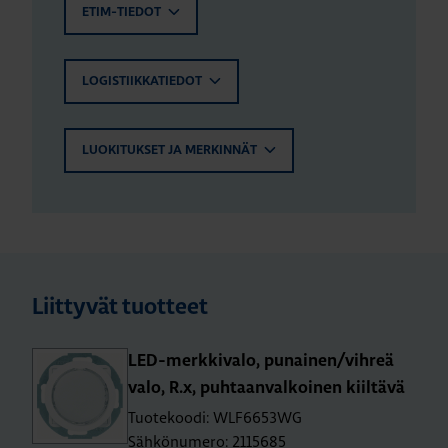
ETIM-TIEDOT
LOGISTIIKKATIEDOT
LUOKITUKSET JA MERKINNÄT
Liittyvät tuotteet
LED-merk­ki­va­lo, pu­nai­nen/vih­reä
valo, R.x, puh­taan­val­koi­nen kiil­tä­vä
Tuotekoodi: WLF6653WG
Sähkönumero: 2115685