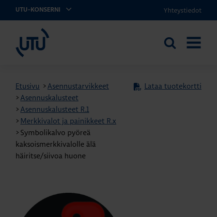
Yhteystiedot
UTU-KONSERNI
UTU
Etsi
AVAA
sivustolta
VALIKK
Etusivu
>
Asennustarvikkeet
Lataa tuotekortti
>
Asennuskalusteet
>
Asennuskalusteet R.1
>
Merkkivalot ja painikkeet R.x
>
Symbolikalvo pyöreä
kaksoismerkkivalolle älä
häiritse/siivoa huone