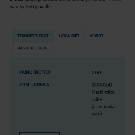
valo kytketty päälle.
TEKNISET TIEDOT
LATAUKSET
VIDEOT
VASTUULLISUUS
0.001
PAINO (NETTO)
EC000141
ETIM-LUOKKA
Merkintäta
rvike
(asennuskal
uste)