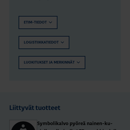
ETIM-TIEDOT
LOGISTIIKKATIEDOT
LUOKITUKSET JA MERKINNÄT
Liittyvät tuotteet
Sym­bo­li­kal­vo pyö­reä nai­nen-ku­