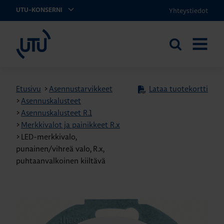
Yhteystiedot
UTU-KONSERNI
UTU
Etsi
AVAA
sivustolta
VALIKK
Etusivu
>
Asennustarvikkeet
Lataa tuotekortti
>
Asennuskalusteet
>
Asennuskalusteet R.1
>
Merkkivalot ja painikkeet R.x
>
LED-merkkivalo,
punainen/vihreä valo, R.x,
puhtaanvalkoinen kiiltävä