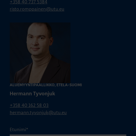
+358 40 737 5384
risto.romppainen@utu.eu
ALUEMYYNTIPÄÄLLIKKÖ, ETELÄ-SUOMI
Hermann Tyvonjuk
+358 40 162 58 03
hermann.tyvonjuk@utu.eu
Etunimi
*