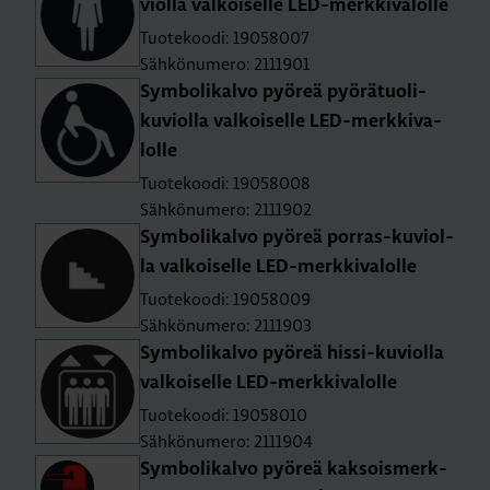
viol­la val­koi­sel­le LED-merk­ki­va­lol­le
Tuotekoodi: 19058007
Sähkönumero: 2111901
Sym­bo­li­kal­vo pyö­reä pyö­rä­tuo­li-
ku­viol­la val­koi­sel­le LED-merk­ki­va­
lol­le
Tuotekoodi: 19058008
Sähkönumero: 2111902
Sym­bo­li­kal­vo pyö­reä por­ras-ku­viol­
la val­koi­sel­le LED-merk­ki­va­lol­le
Tuotekoodi: 19058009
Sähkönumero: 2111903
Sym­bo­li­kal­vo pyö­reä his­si-ku­viol­la
val­koi­sel­le LED-merk­ki­va­lol­le
Tuotekoodi: 19058010
Sähkönumero: 2111904
Sym­bo­li­kal­vo pyö­reä kak­sois­merk­