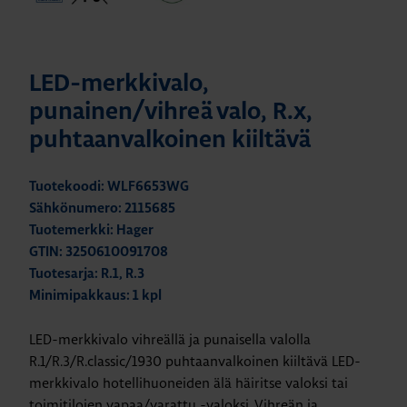
LED-merkkivalo,
punainen/vihreä valo, R.x,
puhtaanvalkoinen kiiltävä
Tuotekoodi: WLF6653WG
Sähkönumero: 2115685
Tuotemerkki: Hager
GTIN: 3250610091708
Tuotesarja: R.1, R.3
Minimipakkaus: 1 kpl
LED-merkkivalo vihreällä ja punaisella valolla
R.1/R.3/R.classic/1930 puhtaanvalkoinen kiiltävä LED-
merkkivalo hotellihuoneiden älä häiritse valoksi tai
toimitilojen vapaa/varattu -valoksi. Vihreän ja