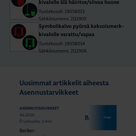
ki­va­lol­le älä häi­rit­se/sii­voa huone
Tuotekoodi: 19058013
Sähkönumero: 2111905
Sym­bo­li­kal­vo pyö­reä kak­sois­merk­
ki­va­lol­le va­rat­tu/vapaa
Tuotekoodi: 19058014
Sähkönumero: 2111906
Uusimmat artikkelit aiheesta
Asennustarvikkeet
ASENNUSTARVIKKEET
4.6.2026
Lukuaika: 3 min
Berker-