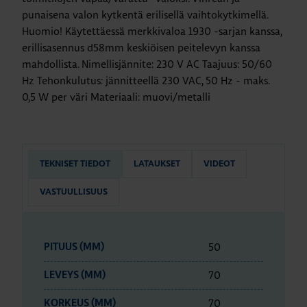
punaisena valon kytkentä erilisellä vaihtokytkimellä.
Huomio! Käytettäessä merkkivaloa 1930 -sarjan kanssa,
erillisasennus d58mm keskiöisen peitelevyn kanssa
mahdollista. Nimellisjännite: 230 V AC Taajuus: 50/60
Hz Tehonkulutus: jännitteellä 230 VAC, 50 Hz - maks.
0,5 W per väri Materiaali: muovi/metalli
TEKNISET TIEDOT
LATAUKSET
VIDEOT
VASTUULLISUUS
50
PITUUS (MM)
70
LEVEYS (MM)
70
KORKEUS (MM)