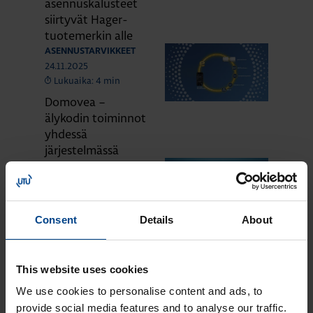
asennuskalusteet
siirtyvät Hager-
tuotemerkin alle
ASENNUSTARVIKKEET
24.11.2025
Lukuaika: 4 min
Domovea –
älykodin toiminnot
yhdessä
järjestelmässä
ASENNUSTARVIKKEET
24.11.2025
Lukuaika: 3 min
Matter – uusi
Consent
Details
About
älykotistandardi
ASENNUSTARVIKKEET
16.10.2025
This website uses cookies
Lukuaika: 3 min
We use cookies to personalise content and ads, to
Uuden sukupolven
provide social media features and to analyse our traffic.