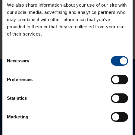
domovea Plus
We also share information about your use of our site with
korvaa domovea
our social media, advertising and analytics partners who
V1:n
may combine it with other information that you’ve
provided to them or that they’ve collected from your use
of their services.
KATSO LISÄÄ ARTIKKELEITA
Consent
Necessary
Selection
Ota yhteyttä!
Preferences
Autamme mielellämme, jotta löydämme sinulle
Statistics
parhaan ratkaisun. Otathan yhteyttä puhelimitse,
sähköpostitse tai verkkolomakkeen kautta.
Marketing