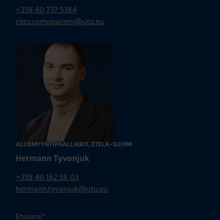
+358 40 737 5384
risto.romppainen@utu.eu
ALUEMYYNTIPÄÄLLIKKÖ, ETELÄ-SUOMI
Hermann Tyvonjuk
+358 40 162 58 03
hermann.tyvonjuk@utu.eu
Etunimi
*