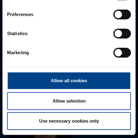
Preferences
Statistics
ALUEMYYNTIPÄÄLLIKKÖ, LÄNSI-SUOMI
Marketing
Jussi Pernaa
+358 50 596 7006
jussi.pernaa@utu.eu
Allow all cookies
Allow selection
Use necessary cookies only