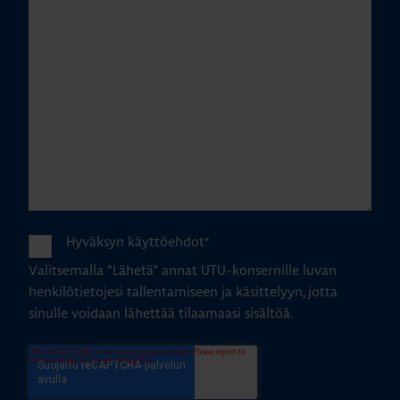
Hyväksyn käyttöehdot
*
Valitsemalla "Lähetä" annat UTU-konsernille luvan
henkilötietojesi tallentamiseen ja käsittelyyn, jotta
sinulle voidaan lähettää tilaamaasi sisältöä.