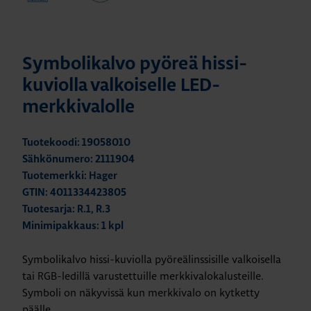
Symbolikalvo pyöreä hissi-
kuviolla valkoiselle LED-
merkkivalolle
Tuotekoodi: 19058010
Sähkönumero: 2111904
Tuotemerkki: Hager
GTIN: 4011334423805
Tuotesarja: R.1, R.3
Minimipakkaus: 1 kpl
Symbolikalvo hissi-kuviolla pyöreälinssisille valkoisella
tai RGB-ledillä varustettuille merkkivalokalusteille.
Symboli on näkyvissä kun merkkivalo on kytketty
päälle.