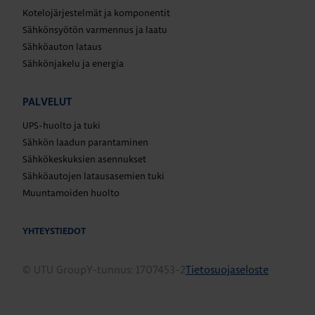
Kotelojärjestelmät ja komponentit
Sähkönsyötön varmennus ja laatu
Sähköauton lataus
Sähkönjakelu ja energia
PALVELUT
UPS-huolto ja tuki
Sähkön laadun parantaminen
Sähkökeskuksien asennukset
Sähköautojen latausasemien tuki
Muuntamoiden huolto
YHTEYSTIEDOT
© UTU Group
Y-tunnus: 1707453-2
Tietosuojaseloste