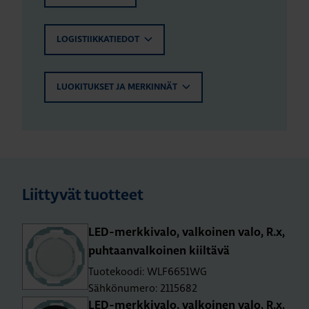
LOGISTIIKKATIEDOT
LUOKITUKSET JA MERKINNÄT
Liittyvät tuotteet
LED-merk­ki­va­lo, val­koi­nen valo, R.x,
puh­taan­val­koi­nen kiil­tä­vä
Tuotekoodi: WLF6651WG
Sähkönumero: 2115682
LED-merk­ki­va­lo, val­koi­nen valo, R.x,