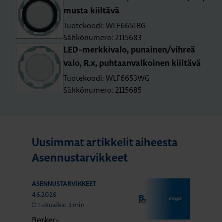
musta kiil­tä­vä
Tuotekoodi: WLF6651BG
Sähkönumero: 2115683
LED-merk­ki­va­lo, pu­nai­nen/vih­reä
valo, R.x, puh­taan­val­koi­nen kiil­tä­vä
Tuotekoodi: WLF6653WG
Sähkönumero: 2115685
Uusimmat artikkelit aiheesta
Asennustarvikkeet
ASENNUSTARVIKKEET
4.6.2026
Lukuaika: 3 min
Berker-