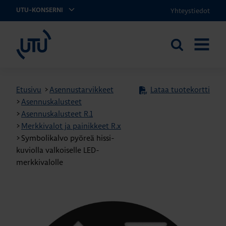
Yhteystiedot
UTU-KONSERNI
UTU
Etsi
AVAA
sivustolta
VALIKK
Etusivu
>
Asennustarvikkeet
Lataa tuotekortti
>
Asennuskalusteet
>
Asennuskalusteet R.1
>
Merkkivalot ja painikkeet R.x
>
Symbolikalvo pyöreä hissi-
kuviolla valkoiselle LED-
merkkivalolle