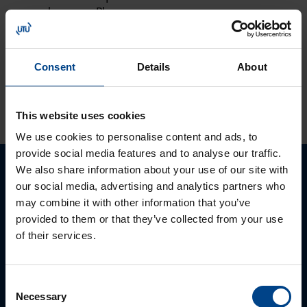
domovea Plus
korvaa domovea
V1:n
Consent
Details
About
KATSO LISÄÄ ARTIKKELEITA
This website uses cookies
We use cookies to personalise content and ads, to
provide social media features and to analyse our traffic.
We also share information about your use of our site with
Ota yhteyttä!
our social media, advertising and analytics partners who
may combine it with other information that you’ve
Autamme mielellämme, jotta löydämme sinulle
provided to them or that they’ve collected from your use
parhaan ratkaisun. Otathan yhteyttä puhelimitse,
of their services.
sähköpostitse tai verkkolomakkeen kautta.
Consent
Necessary
Selection