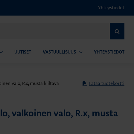
Yhteystiedot
HAE
UUTISET
VASTUULLISUUS
YHTEYSTIEDOT
vaa
Avaa
lavalikko
alavalikko
inen valo, R.x, musta kiiltävä
Lataa tuotekortti
o, valkoinen valo, R.x, musta