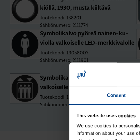
kiöl­lä, 1930, musta kiil­tä­vä
Tuotekoodi: 138201
Sähkönumero: 2111774
Sym­bo­li­kal­vo pyö­reä nai­nen-ku­
viol­la val­koi­sel­le LED-merk­ki­va­lol­le
Tuotekoodi: 19058007
Sähkönumero: 2111901
Sym­bo­li­kal­vo pyö­reä his­si-ku­viol­la
val­koi­sel­le LED-merk­ki­va­lol­le
Consent
Tuotekoodi: 19058010
Sähkönumero: 2111904
This website uses cookies
We use cookies to personalis
information about your use of