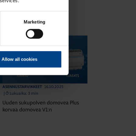
 services.
Marketing
Allow all cookies
16.10.2025
ASENNUSTARVIKKEET
|
Lukuaika: 3 min
Uuden sukupolven domovea Plus
korvaa domovea V1:n