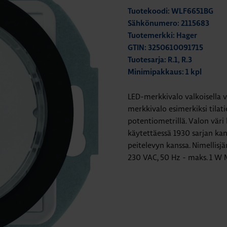
Tuotekoodi: WLF6651BG
Sähkönumero: 2115683
Tuotemerkki: Hager
GTIN: 3250610091715
Tuotesarja: R.1, R.3
Minimipakkaus: 1 kpl
LED-merkkivalo valkoisella v
merkkivalo esimerkiksi tilati
potentiometrillä. Valon väri 
käytettäessä 1930 sarjan ka
peitelevyn kanssa. Nimellisj
230 VAC, 50 Hz - maks. 1 W 