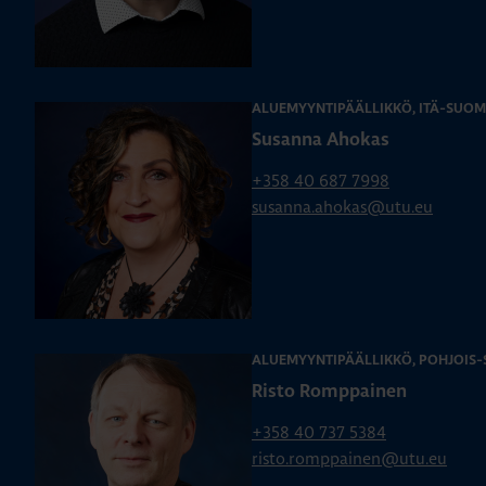
ALUEMYYNTIPÄÄLLIKKÖ, ITÄ-SUOM
Susanna Ahokas
+358 40 687 7998
susanna.ahokas@utu.eu
ALUEMYYNTIPÄÄLLIKKÖ, POHJOIS
Risto Romppainen
+358 40 737 5384
risto.romppainen@utu.eu