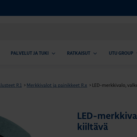
PALVELUT JA TUKI
RATKAISUT
UTU GROUP
aa
Avaa
Avaa
A
valikko
alavalikko
alavalikko
a
usteet R.1
>
Merkkivalot ja painikkeet R.x
>
LED-merkkivalo, valko
LED-merkkival
kiiltävä