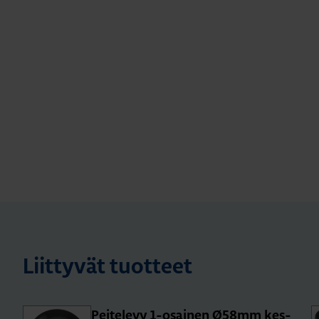
Liittyvät tuotteet
Pei­te­le­vy 1-osai­nen Ø58mm kes­