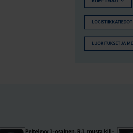
ETIM-TIEDOT
LOGISTIIKKATIEDOT
LUOKITUKSET JA M
Pei­te­le­vy 1-osai­nen, R.1, musta kiil­