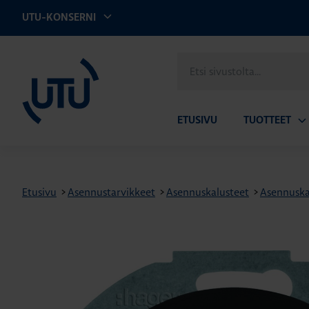
UTU-KONSERNI
UTU
Etsi
sivustolta
ETUSIVU
TUOTTEET
Av
ala
Etusivu
>
Asennustarvikkeet
>
Asennuskalusteet
>
Asennuskal