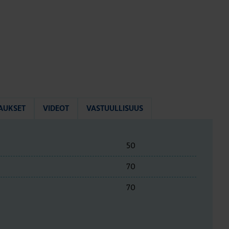
AUKSET
VIDEOT
VASTUULLISUUS
50
70
70