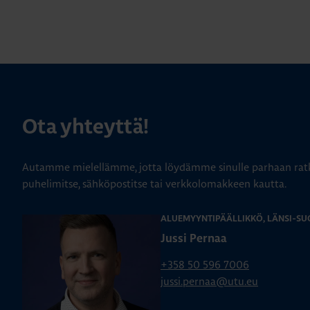
Ota yhteyttä!
Autamme mielellämme, jotta löydämme sinulle parhaan ratk
puhelimitse, sähköpostitse tai verkkolomakkeen kautta.
ALUEMYYNTIPÄÄLLIKKÖ, LÄNSI-SU
Jussi Pernaa
+358 50 596 7006
jussi.pernaa@utu.eu