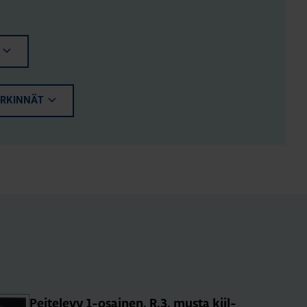
ERKINNÄT
Pei­te­le­vy 1-osai­nen, R.3, musta kiil­