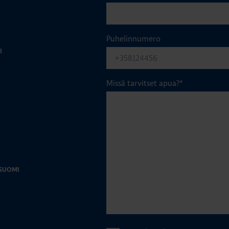
Puhelinnumero
I
Missä tarvitset apua?
*
-SUOMI