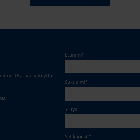
Etunimi
*
aisun. Otathan yhteyttä
Sukunimi
*
OMI
Yritys
Sähköposti
*