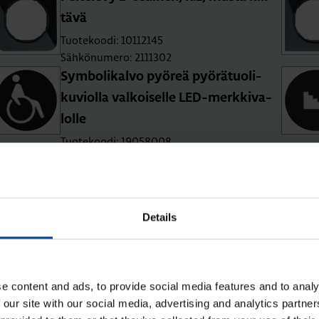
tä­vä
Tuotekoodi: 10112145
Sähkönumero: 2111302
Sym­bo­li­kal­vo pyö­reä pyö­rä­tuo­li-
ku­viol­la val­koi­sel­le LED-merk­ki­va­
lol­le
Tuotekoodi: 19058008
Sähkönumero: 2111902
Details
e content and ads, to provide social media features and to analy
 our site with our social media, advertising and analytics partn