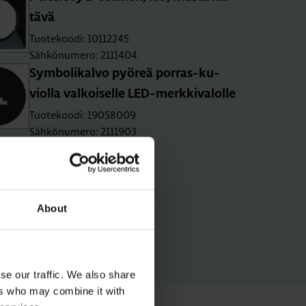
tä­vä
Tuotekoodi: 10112245
Sähkönumero: 2111404
Sym­bo­li­kal­vo pyö­reä por­ras-ku­
viol­la val­koi­sel­le LED-merk­ki­va­lol­le
Tuotekoodi: 19058009
Sähkönumero: 2111903
About
se our traffic. We also share
ers who may combine it with