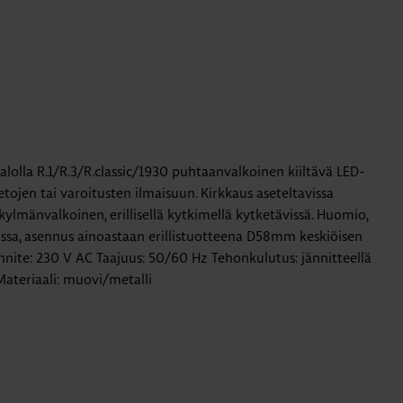
alolla R.1/R.3/R.classic/1930 puhtaanvalkoinen kiiltävä LED-
etojen tai varoitusten ilmaisuun. Kirkkaus aseteltavissa
kylmänvalkoinen, erillisellä kytkimellä kytketävissä. Huomio,
nssa, asennus ainoastaan erillistuotteena D58mm keskiöisen
ännite: 230 V AC Taajuus: 50/60 Hz Tehonkulutus: jännitteellä
Materiaali: muovi/metalli