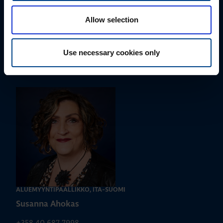
Allow selection
ALUEMYYNTIPÄÄLLIKKÖ, LÄNSI-SUOMI
Jussi Pernaa
Use necessary cookies only
+358 50 596 7006
jussi.pernaa@utu.eu
ALUEMYYNTIPÄÄLLIKKÖ, ITÄ-SUOMI
Susanna Ahokas
+358 40 687 7998