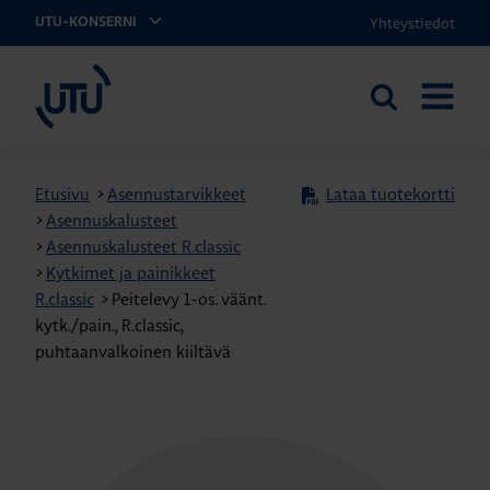
Yhteystiedot
UTU-KONSERNI
UTU
Etsi
AVAA
sivustolta
VALIKK
Etusivu
>
Asennustarvikkeet
Lataa tuotekortti
>
Asennuskalusteet
>
Asennuskalusteet R.classic
>
Kytkimet ja painikkeet
R.classic
>
Peitelevy 1-os. väänt.
kytk./pain., R.classic,
puhtaanvalkoinen kiiltävä