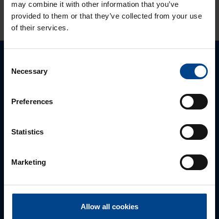
may combine it with other information that you’ve
KATSO LISÄÄ ARTIKKELEITA
provided to them or that they’ve collected from your use
of their services.
Consent
Ota yhteyttä!
Necessary
Selection
Autamme mielellämme, jotta löydämme sinulle
Preferences
parhaan ratkaisun. Otathan yhteyttä puhelimitse,
sähköpostitse tai verkkolomakkeen kautta.
Statistics
Marketing
Allow all cookies