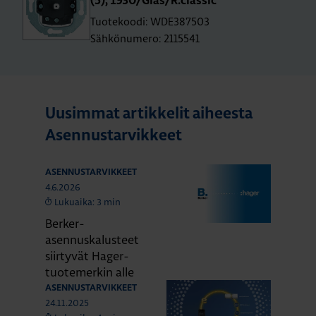
(5), 1930/Glas/R.​classic
Tuotekoodi: WDE387503
Sähkönumero: 2115541
Uusimmat artikkelit aiheesta
Asennustarvikkeet
ASENNUSTARVIKKEET
4.6.2026
Lukuaika: 3 min
Berker-
asennuskalusteet
siirtyvät Hager-
tuotemerkin alle
ASENNUSTARVIKKEET
24.11.2025