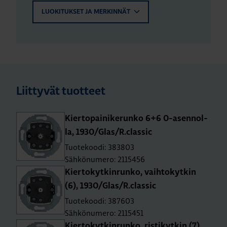
LUOKITUKSET JA MERKINNÄT
Liittyvät tuotteet
Kier­to­pai­ni­ke­run­ko 6+6 0-asen­nol­
la, 1930/Glas/R.​classic
Tuotekoodi: 383803
Sähkönumero: 2115456
Kier­to­kyt­kin­run­ko, vaih­to­kyt­kin
(6), 1930/Glas/R.​classic
Tuotekoodi: 387603
Sähkönumero: 2115451
Kier­to­kyt­kin­run­ko, ris­ti­kyt­kin (7),