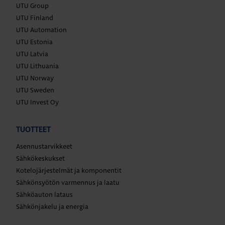
UTU Group
UTU Finland
UTU Automation
UTU Estonia
UTU Latvia
UTU Lithuania
UTU Norway
UTU Sweden
UTU Invest Oy
TUOTTEET
Asennustarvikkeet
Sähkökeskukset
Kotelojärjestelmät ja komponentit
Sähkönsyötön varmennus ja laatu
Sähköauton lataus
Sähkönjakelu ja energia