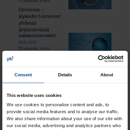
Lukuaika: 4 min
Domovea –
älykodin toiminnot
yhdessä
järjestelmässä
ASENNUSTARVIKKEET
24.11.2025
Lukuaika: 3 min
Matter – uusi
älykotistandardi
ASENNUSTARVIKKEET
Consent
Details
About
16.10.2025
Lukuaika: 3 min
Uuden sukupolven
This website uses cookies
domovea Plus
korvaa domovea
We use cookies to personalise content and ads, to
V1:n
provide social media features and to analyse our traffic.
We also share information about your use of our site with
our social media, advertising and analytics partners who