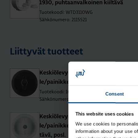
1930, puh­taan­val­koi­nen kiil­tä­vä
Tuotekoodi: WTD3110WG
Sähkönumero: 2115521
Liittyvät tuotteet
Kes­kiö­le­vy vään­ti­mel­lä kyt­ki­mil­
le/pai­nik­keil­le, 1930, musta kiil­tä­vä
Tuotekoodi: 164701
Consent
Sähkönumero: 2111458
This website uses cookies
Kes­kiö­le­vy vään­ti­mel­lä kyt­ki­mil­
We use cookies to personalis
le/pai­nik­keil­le, 1930, val­koi­nen kiil­
information about your use of
tä­vä, posl.