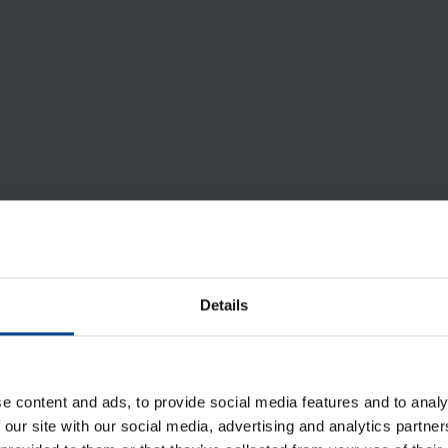
Kes­kiö­le­vy vään­ti­mel­lä kyt­ki­mil­
le/pai­nik­keil­le, 1930, soft­touch
musta, maa­lat­tu
Details
Tuotekoodi: MAN0101217
LED-mo­duu­li kier­to­kyt­ki­mil­le ja -
e content and ads, to provide social media features and to analy
pai­nik­keil­le, 230­VAC, N-johd.
 our site with our social media, advertising and analytics partn
Tuotekoodi: WDA2535W