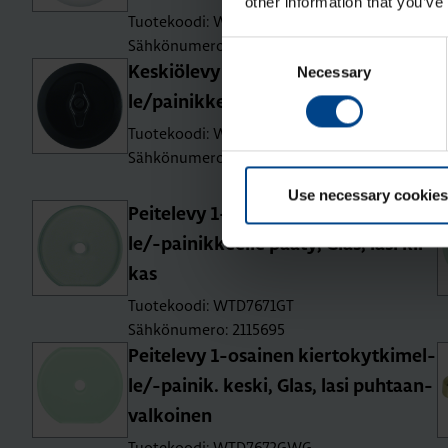
other information that you’ve
Tuotekoodi: WTW1000WBG
Sähkönumero: 2115545
Consent
Necessary
Selection
Kes­kiö­le­vy vään­ti­mel­lä kyt­ki­mil­
le/pai­nik­keil­le, 1930, musta kiil­tä­vä
Tuotekoodi: WTW1000BG
Sähkönumero: 2115633
Use necessary cookies
Pei­te­le­vy 1-osai­nen kier­to­kyt­ki­mel­
le/-pai­nik­keel­le pääty, Glas, lasi kir­
kas
Tuotekoodi: WTD7671GT
Sähkönumero: 2115695
Pei­te­le­vy 1-osai­nen kier­to­kyt­ki­mel­
le/-pai­nik. keski, Glas, lasi puh­taan­
val­koi­nen
Tuotekoodi: WTD7672GWG