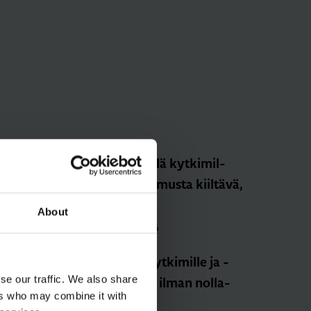
Kes­kiö­le­vy vään­ti­mel­lä kyt­ki­mil­
le/pai­nik­keil­le, 1930, musta kiil­tä­vä,
pos­lii­ni
About
Tuotekoodi: WTW1000PBG
Sähkönumero: 2115546
LED-mo­duu­li kier­to­kyt­ki­mil­le ja -
se our traffic. We also share
pai­nik­keil­le, 230­VAC, ilman nol­la­
ers who may combine it with
joh­din­liit.