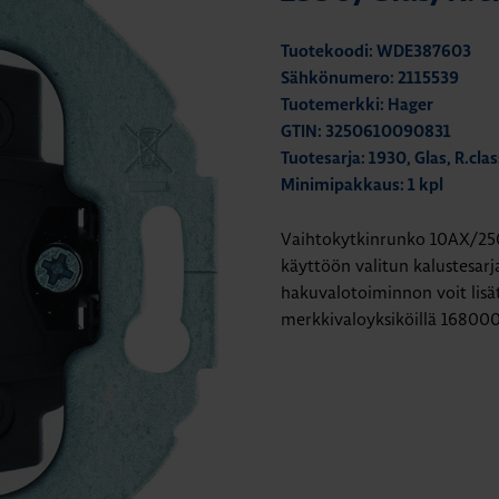
Tuotekoodi: WDE387603
Sähkönumero: 2115539
Tuotemerkki: Hager
GTIN: 3250610090831
Tuotesarja: 1930, Glas, R.clas
Minimipakkaus: 1 kpl
Vaihtokytkinrunko 10AX/250VA
käyttöön valitun kalustesarja
hakuvalotoiminnon voit lisät
merkkivaloyksiköillä 168000