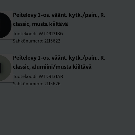
Pei­te­le­vy 1-os. väänt. kytk./pain., R.​
classic, musta kiil­tä­vä
Tuotekoodi: WTD9131BG
Sähkönumero: 2115622
Pei­te­le­vy 1-os. väänt. kytk./pain., R.​
classic, alu­mii­ni/musta kiil­tä­vä
Tuotekoodi: WTD9131AB
Sähkönumero: 2115626