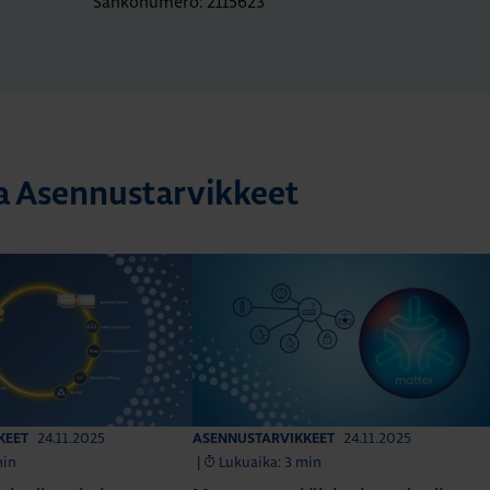
Sähkönumero: 2115623
ta Asennustarvikkeet
24.11.2025
24.11.2025
KEET
ASENNUSTARVIKKEET
min
|
Lukuaika: 3 min