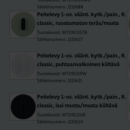
Sähkönumero: 2115688
Pei­te­le­vy 1-os. väänt. kytk./pain., R.​
classic, ruos­tu­ma­ton teräs/musta
Tuotekoodi: WTD9131STB
Sähkönumero: 2115627
Pei­te­le­vy 1-os. väänt. kytk./pain., R.​
classic, puh­taan­val­koi­nen kiil­tä­vä
Tuotekoodi: WTD9131PW
Sähkönumero: 2115621
Pei­te­le­vy 1-os. väänt. kytk./pain., R.​
classic, lasi musta/musta kiil­tä­vä
Tuotekoodi: WTD9131GB
Sähkönumero: 2115624