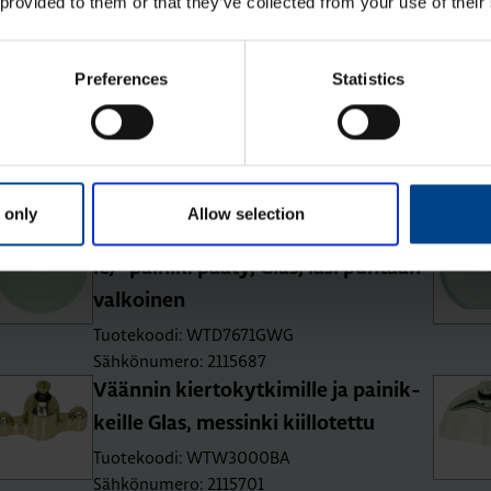
 provided to them or that they’ve collected from your use of their
Sähkönumero: 2115543
Preferences
Statistics
Pei­te­le­vy 1-osai­nen kier­to­kyt­ki­mel­
le/-pai­nik­keel­le, Glas, lasi kir­kas
Tuotekoodi: WTD7100GT
Sähkönumero: 2115693
 only
Allow selection
Pei­te­le­vy 1-osai­nen kier­to­kyt­ki­mel­
le/-pai­nik. pääty, Glas, lasi puh­taan­
val­koi­nen
Tuotekoodi: WTD7671GWG
Sähkönumero: 2115687
Vään­nin kier­to­kyt­ki­mil­le ja pai­nik­
keil­le Glas, mes­sin­ki kiil­lo­tet­tu
Tuotekoodi: WTW3000BA
Sähkönumero: 2115701