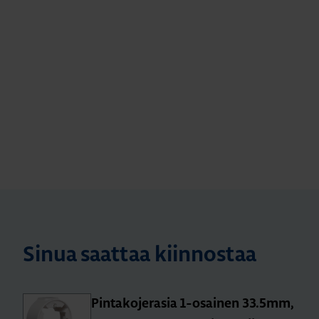
Sinua saattaa kiinnostaa
Pin­ta­ko­je­ra­sia 1-osai­nen 33.5mm,