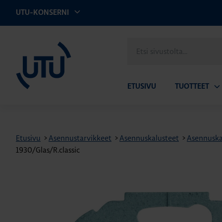
UTU-KONSERNI
UTU
Etsi
sivustolta
ETUSIVU
TUOTTEET
Av
ala
Etusivu
>
Asennustarvikkeet
>
Asennuskalusteet
>
Asennuska
1930/Glas/R.classic