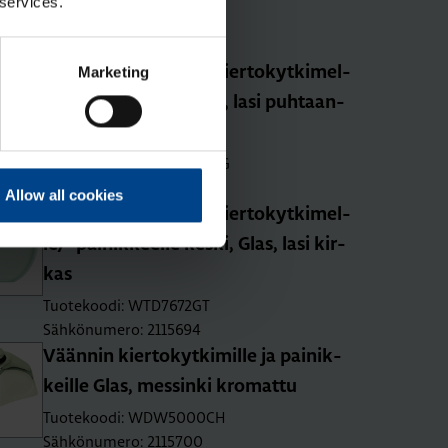
 services.
Tuotekoodi: WDA2536W
Sähkönumero: 2115544
Marketing
Pei­te­le­vy 1-osai­nen kier­to­kyt­ki­mel­
le/-pai­nik­keel­le, Glas, lasi puh­taan­
val­koi­nen
Tuotekoodi: WTD7100GWG
Sähkönumero: 2115686
Allow all cookies
Pei­te­le­vy 1-osai­nen kier­to­kyt­ki­mel­
le/-pai­nik­keel­le keski, Glas, lasi kir­
kas
Tuotekoodi: WTD7672GT
Sähkönumero: 2115694
Vään­nin kier­to­kyt­ki­mil­le ja pai­nik­
keil­le Glas, mes­sin­ki kro­mat­tu
Tuotekoodi: WDW5000CH
Sähkönumero: 2115700