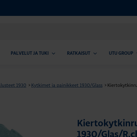
PALVELUT JA TUKI
RATKAISUT
UTU GROUP
aa
Avaa
Avaa
A
valikko
alavalikko
alavalikko
a
lusteet 1930
>
Kytkimet ja painikkeet 1930/Glass
>
Kiertokytkinru
Kiertokytkinru
1930/Glas/R.cl