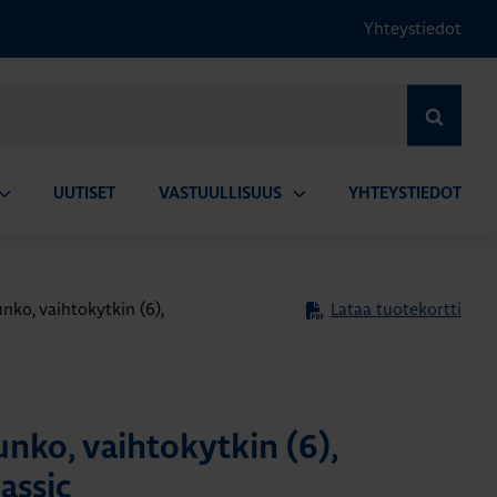
Yhteystiedot
HAE
UUTISET
VASTUULLISUUS
YHTEYSTIEDOT
vaa
Avaa
lavalikko
alavalikko
nko, vaihtokytkin (6),
Lataa tuotekortti
nko, vaihtokytkin (6),
assic