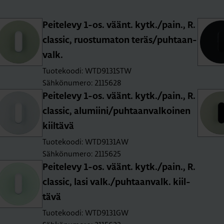
Pei­te­le­vy 1-os. väänt. kytk./pain., R.​
classic, ruos­tu­ma­ton teräs/puh­taan­
valk.
Tuotekoodi: WTD9131STW
Sähkönumero: 2115628
Pei­te­le­vy 1-os. väänt. kytk./pain., R.​
classic, alu­mii­ni/puh­taan­val­koi­nen
kiil­tä­vä
Tuotekoodi: WTD9131AW
Sähkönumero: 2115625
Pei­te­le­vy 1-os. väänt. kytk./pain., R.​
classic, lasi valk./puh­taan­valk. kiil­
tä­vä
Tuotekoodi: WTD9131GW