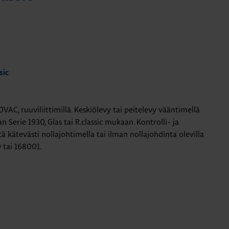
sic
C, ruuviliittimillä. Keskiölevy tai peitelevy vääntimellä
n Serie 1930, Glas tai R.classic mukaan. Kontrolli- ja
ä kätevästi nollajohtimella tai ilman nollajohdinta olevilla
 tai 168001.