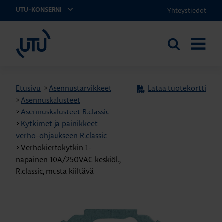
Yhteystiedot
UTU-KONSERNI
UTU
Etsi
AVAA
sivustolta
VALIKK
Etusivu
>
Asennustarvikkeet
Lataa tuotekortti
>
Asennuskalusteet
>
Asennuskalusteet R.classic
>
Kytkimet ja painikkeet
verho-ohjaukseen R.classic
>
Verhokiertokytkin 1-
napainen 10A/250VAC keskiöl.,
R.classic, musta kiiltävä