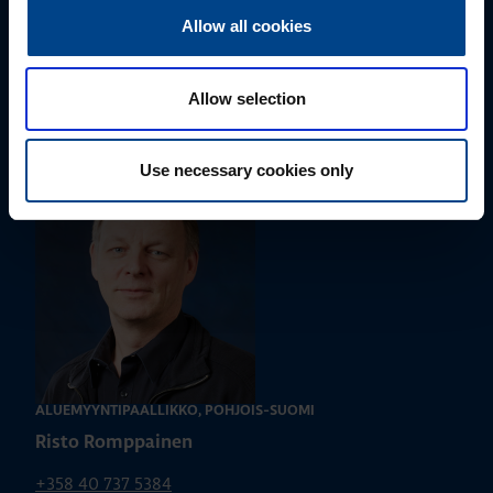
Allow all cookies
ALUEMYYNTIPÄÄLLIKKÖ, ITÄ-SUOMI
Susanna Ahokas
Allow selection
+358 40 687 7998
susanna.ahokas@utu.eu
Use necessary cookies only
ALUEMYYNTIPÄÄLLIKKÖ, POHJOIS-SUOMI
Risto Romppainen
+358 40 737 5384