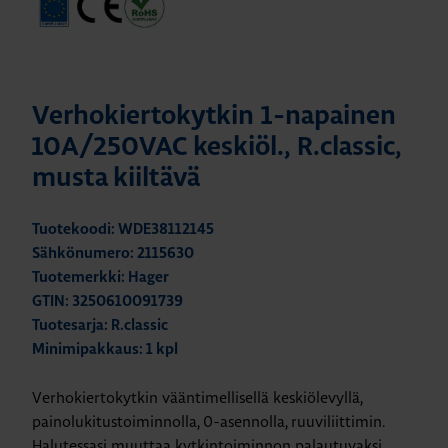
Verhokiertokytkin 1-napainen
10A/250VAC keskiöl., R.classic,
musta kiiltävä
Tuotekoodi: WDE38112145
Sähkönumero: 2115630
Tuotemerkki: Hager
GTIN: 3250610091739
Tuotesarja: R.classic
Minimipakkaus: 1 kpl
Verhokiertokytkin vääntimellisellä keskiölevyllä,
painolukitustoiminnolla, 0-asennolla, ruuviliittimin.
Halutessasi muuttaa kytkintoiminnon palautuvaksi