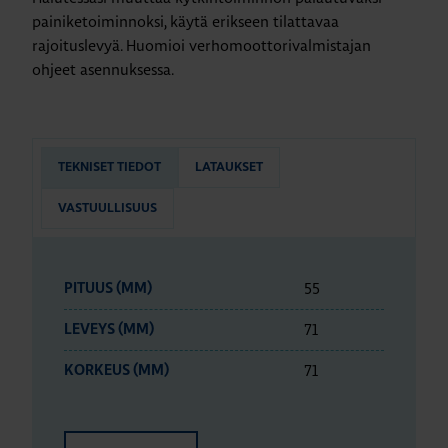
painiketoiminnoksi, käytä erikseen tilattavaa
rajoituslevyä. Huomioi verhomoottorivalmistajan
ohjeet asennuksessa.
TEKNISET TIEDOT
LATAUKSET
VASTUULLISUUS
55
PITUUS (MM)
71
LEVEYS (MM)
71
KORKEUS (MM)