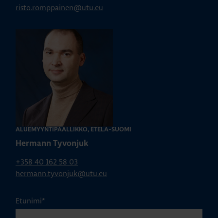
risto.romppainen@utu.eu
ALUEMYYNTIPÄÄLLIKKÖ, ETELÄ-SUOMI
Hermann Tyvonjuk
+358 40 162 58 03
hermann.tyvonjuk@utu.eu
Etunimi
*