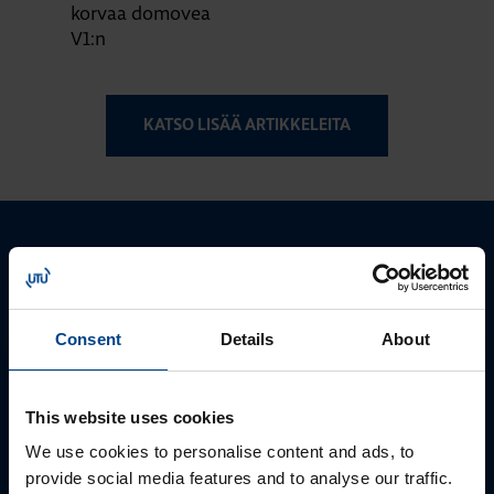
korvaa domovea
V1:n
KATSO LISÄÄ ARTIKKELEITA
Ota yhteyttä!
Autamme mielellämme, jotta löydämme sinulle
Consent
Details
About
parhaan ratkaisun. Otathan yhteyttä puhelimitse,
sähköpostitse tai verkkolomakkeen kautta.
This website uses cookies
We use cookies to personalise content and ads, to
provide social media features and to analyse our traffic.