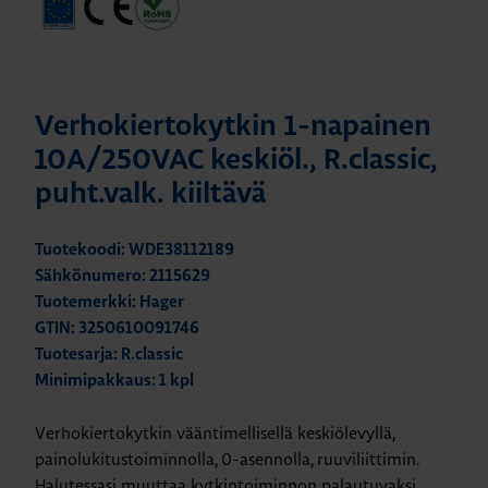
Verhokiertokytkin 1-napainen
10A/250VAC keskiöl., R.classic,
puht.valk. kiiltävä
Tuotekoodi: WDE38112189
Sähkönumero: 2115629
Tuotemerkki: Hager
GTIN: 3250610091746
Tuotesarja: R.classic
Minimipakkaus: 1 kpl
Verhokiertokytkin vääntimellisellä keskiölevyllä,
painolukitustoiminnolla, 0-asennolla, ruuviliittimin.
Halutessasi muuttaa kytkintoiminnon palautuvaksi