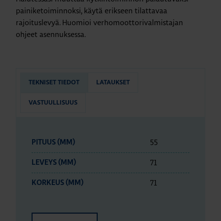
painiketoiminnoksi, käytä erikseen tilattavaa
rajoituslevyä. Huomioi verhomoottorivalmistajan
ohjeet asennuksessa.
TEKNISET TIEDOT
LATAUKSET
VASTUULLISUUS
55
PITUUS (MM)
71
LEVEYS (MM)
71
KORKEUS (MM)