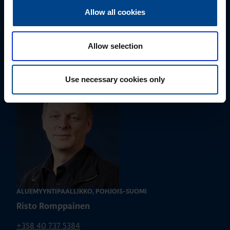
Allow all cookies
ALUEMYYNTIPÄÄLLIKKÖ, ITÄ-SUOMI
Susanna Ahokas
Allow selection
+358 40 687 7998
susanna.ahokas@utu.eu
Use necessary cookies only
ALUEMYYNTIPÄÄLLIKKÖ, POHJOIS-SUOMI
Risto Romppainen
+358 40 737 5384