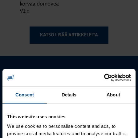
korvaa domovea
V1:n
KATSO LISÄÄ ARTIKKELEITA
Ota yhteyttä!
Autamme mielellämme, jotta löydämme sinulle
Consent
Details
About
parhaan ratkaisun. Otathan yhteyttä puhelimitse,
sähköpostitse tai verkkolomakkeen kautta.
This website uses cookies
We use cookies to personalise content and ads, to
provide social media features and to analyse our traffic.