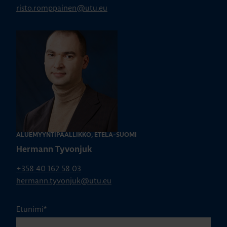
risto.romppainen@utu.eu
ALUEMYYNTIPÄÄLLIKKÖ, ETELÄ-SUOMI
Hermann Tyvonjuk
+358 40 162 58 03
hermann.tyvonjuk@utu.eu
Etunimi
*