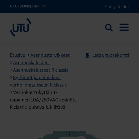
Yhteystiedot
UTU-KONSERNI
UTU
Etsi
AVAA
sivustolta
VALIKK
Etusivu
>
Asennustarvikkeet
Lataa tuotekortti
>
Asennuskalusteet
>
Asennuskalusteet R.classic
>
Kytkimet ja painikkeet
verho-ohjaukseen R.classic
>
Verhokiertokytkin 1-
napainen 10A/250VAC keskiöl.,
R.classic, puht.valk. kiiltävä