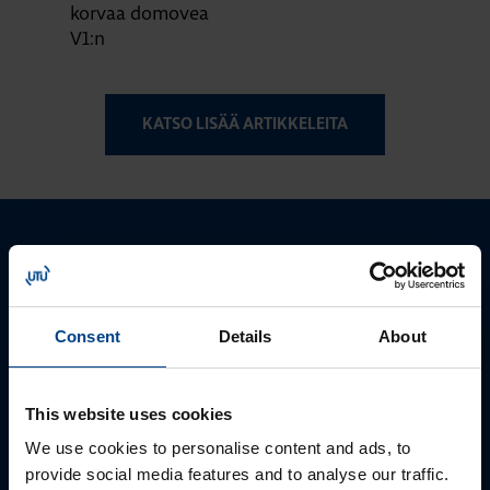
korvaa domovea
V1:n
KATSO LISÄÄ ARTIKKELEITA
Ota yhteyttä!
Autamme mielellämme, jotta löydämme sinulle
Consent
Details
About
parhaan ratkaisun. Otathan yhteyttä puhelimitse,
sähköpostitse tai verkkolomakkeen kautta.
This website uses cookies
We use cookies to personalise content and ads, to
provide social media features and to analyse our traffic.