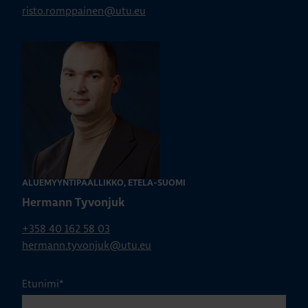
risto.romppainen@utu.eu
ALUEMYYNTIPÄÄLLIKKÖ, ETELÄ-SUOMI
Hermann Tyvonjuk
+358 40 162 58 03
hermann.tyvonjuk@utu.eu
Etunimi
*