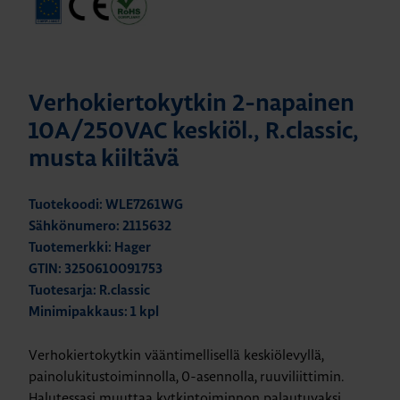
Verhokiertokytkin 2-napainen
10A/250VAC keskiöl., R.classic,
musta kiiltävä
Tuotekoodi: WLE7261WG
Sähkönumero: 2115632
Tuotemerkki: Hager
GTIN: 3250610091753
Tuotesarja: R.classic
Minimipakkaus: 1 kpl
Verhokiertokytkin vääntimellisellä keskiölevyllä,
painolukitustoiminnolla, 0-asennolla, ruuviliittimin.
Halutessasi muuttaa kytkintoiminnon palautuvaksi