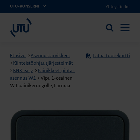
Yhteystiedot
UTU-KONSERNI
UTU
Etsi
AVAA
sivustolta
VALIKK
Etusivu
>
Asennustarvikkeet
Lataa tuotekortti
>
Kiinteistöohjausjärjestelmät
>
KNX easy
>
Painikkeet pinta-
asennus W.1
>
Vipu 1-osainen
W.1 painikerungolle, harmaa