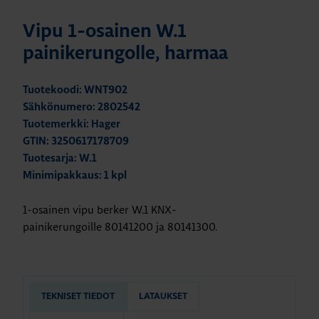
Vipu 1-osainen W.1
painikerungolle, harmaa
Tuotekoodi: WNT902
Sähkönumero: 2802542
Tuotemerkki: Hager
GTIN: 3250617178709
Tuotesarja: W.1
Minimipakkaus: 1 kpl
1-osainen vipu berker W.1 KNX-
painikerungoille 80141200 ja 80141300.
TEKNISET TIEDOT
LATAUKSET