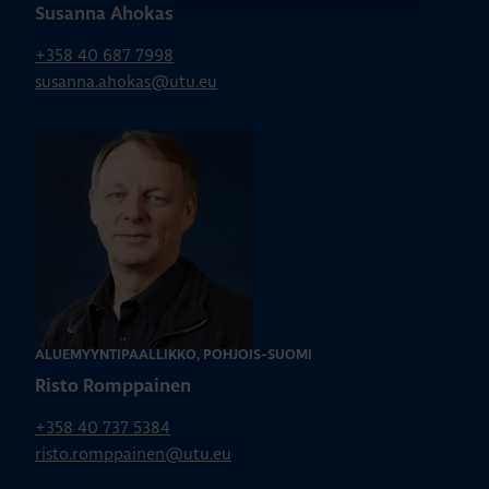
Susanna Ahokas
+358 40 687 7998
susanna.ahokas@utu.eu
ALUEMYYNTIPÄÄLLIKKÖ, POHJOIS-SUOMI
Risto Romppainen
+358 40 737 5384
risto.romppainen@utu.eu