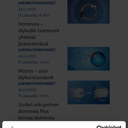
ASENNUSTARVIKKEET
24.11.2025
Lukuaika: 4 min
Domovea –
älykodin toiminnot
yhdessä
järjestelmässä
ASENNUSTARVIKKEET
24.11.2025
Lukuaika: 3 min
Matter – uusi
älykotistandardi
ASENNUSTARVIKKEET
16.10.2025
Lukuaika: 3 min
Uuden sukupolven
domovea Plus
korvaa domovea
V1:n