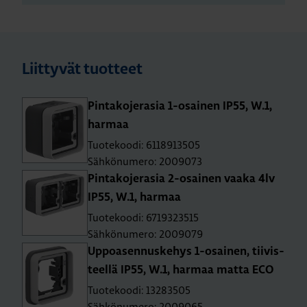
Liittyvät tuotteet
Pin­ta­ko­je­ra­sia 1-osai­nen IP55, W.1,
har­maa
Tuotekoodi: 6118913505
Sähkönumero: 2009073
Pin­ta­ko­je­ra­sia 2-osai­nen vaaka 4lv
IP55, W.1, har­maa
Tuotekoodi: 6719323515
Sähkönumero: 2009079
Up­poa­sen­nus­ke­hys 1-osai­nen, tii­vis­
teel­lä IP55, W.1, har­maa matta ECO
Tuotekoodi: 13283505
Sähkönumero: 2009065