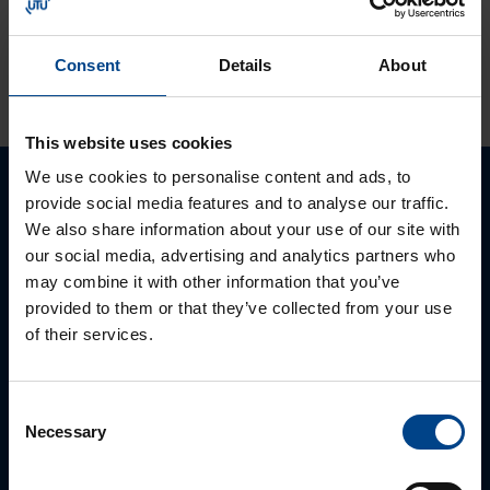
Consent
Details
About
KATSO LISÄÄ ARTIKKELEITA
This website uses cookies
We use cookies to personalise content and ads, to
provide social media features and to analyse our traffic.
Ota yhteyttä!
We also share information about your use of our site with
our social media, advertising and analytics partners who
Autamme mielellämme, jotta löydämme sinulle
may combine it with other information that you’ve
parhaan ratkaisun. Otathan yhteyttä puhelimitse,
provided to them or that they’ve collected from your use
sähköpostitse tai verkkolomakkeen kautta.
of their services.
Consent
Necessary
Selection