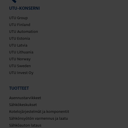
UTU-KONSERNI
UTU Group
UTU Finland
UTU Automation
UTU Estonia
UTU Latvia
UTU Lithuania
UTU Norway
UTU Sweden
UTU Invest Oy
TUOTTEET
Asennustarvikkeet
Sähkökeskukset
Kotelojärjestelmät ja komponentit
Sähkönsyötön varmennus ja laatu
Sähköauton lataus