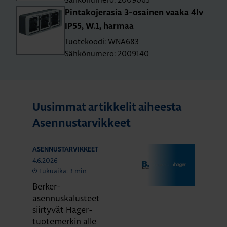
Pin­ta­ko­je­ra­sia 3-osai­nen vaaka 4lv
IP55, W.1, har­maa
Tuotekoodi: WNA683
Sähkönumero: 2009140
Uusimmat artikkelit aiheesta
Asennustarvikkeet
ASENNUSTARVIKKEET
4.6.2026
Lukuaika: 3 min
Berker-
asennuskalusteet
siirtyvät Hager-
tuotemerkin alle