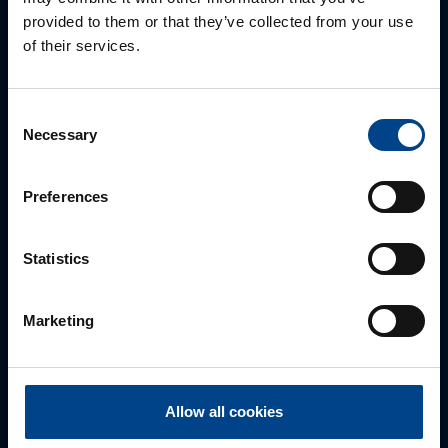
provided to them or that they’ve collected from your use
ALUEMYYNTIPÄÄLLIKKÖ, LÄNSI-SUOMI
of their services.
Jussi Pernaa
+358 50 596 7006
jussi.pernaa@utu.eu
Consent
Necessary
Selection
Preferences
Statistics
Marketing
ALUEMYYNTIPÄÄLLIKKÖ, ITÄ-SUOMI
Susanna Ahokas
Allow all cookies
+358 40 687 7998