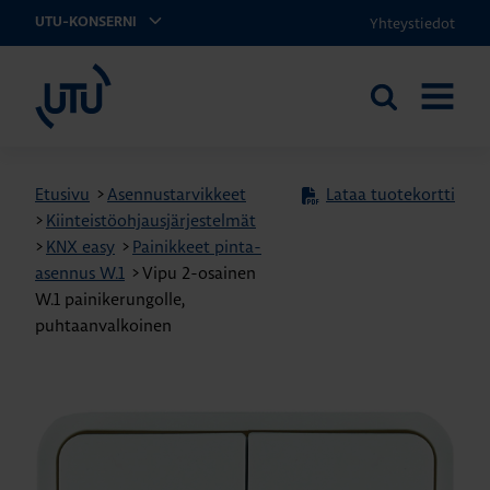
Yhteystiedot
UTU-KONSERNI
UTU
Etsi
AVAA
sivustolta
VALIKK
Etusivu
>
Asennustarvikkeet
Lataa tuotekortti
>
Kiinteistöohjausjärjestelmät
>
KNX easy
>
Painikkeet pinta-
asennus W.1
>
Vipu 2-osainen
W.1 painikerungolle,
puhtaanvalkoinen