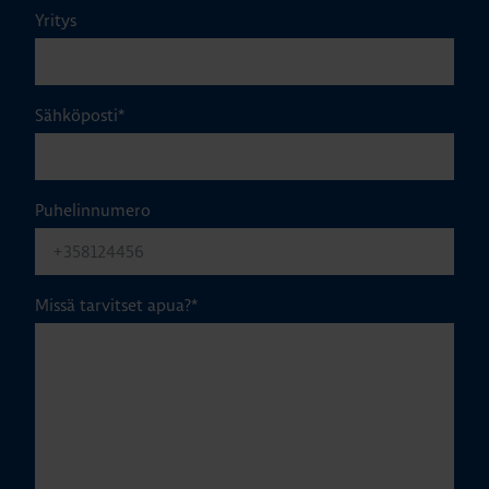
Yritys
Sähköposti
*
Puhelinnumero
Missä tarvitset apua?
*