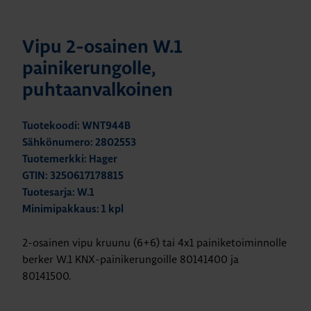
Vipu 2-osainen W.1
painikerungolle,
puhtaanvalkoinen
Tuotekoodi: WNT944B
Sähkönumero: 2802553
Tuotemerkki: Hager
GTIN: 3250617178815
Tuotesarja: W.1
Minimipakkaus: 1 kpl
2-osainen vipu kruunu (6+6) tai 4x1 painiketoiminnolle
berker W.1 KNX-painikerungoille 80141400 ja
80141500.