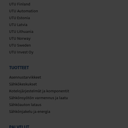
UTU Finland
UTU Automation
UTU Estonia
UTU Latvia
UTU Lithuania
UTU Norway
UTU Sweden
UTU Invest Oy
TUOTTEET
Asennustarvikkeet
Sähkökeskukset
Kotelojärjestelmät ja komponentit
Sähkönsyötön varmennus ja laatu
Sähköauton lataus
Sähkönjakelu ja energia
PALVELUT