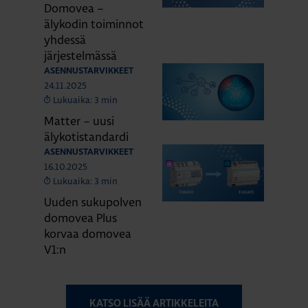
Domovea –
älykodin toiminnot
yhdessä
järjestelmässä
ASENNUSTARVIKKEET
24.11.2025
Lukuaika: 3 min
Matter – uusi
älykotistandardi
ASENNUSTARVIKKEET
16.10.2025
Lukuaika: 3 min
Uuden sukupolven
domovea Plus
korvaa domovea
V1:n
KATSO LISÄÄ ARTIKKELEITA