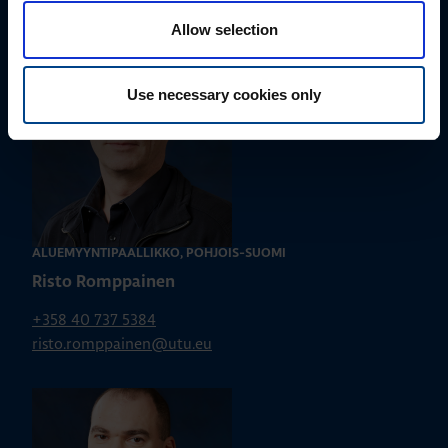
susanna.ahokas@utu.eu
Allow selection
Use necessary cookies only
ALUEMYYNTIPÄÄLLIKKÖ, POHJOIS-SUOMI
Risto Romppainen
+358 40 737 5384
risto.romppainen@utu.eu