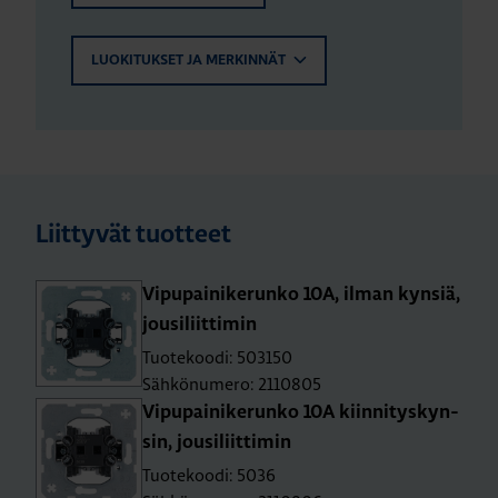
LUOKITUKSET JA MERKINNÄT
Liittyvät tuotteet
Vi­pu­pai­ni­ke­run­ko 10A, ilman kyn­siä,
jousi­liit­ti­min
Tuotekoodi: 503150
Sähkönumero: 2110805
Vi­pu­pai­ni­ke­run­ko 10A kiin­ni­tys­kyn­
sin, jousi­liit­ti­min
Tuotekoodi: 5036