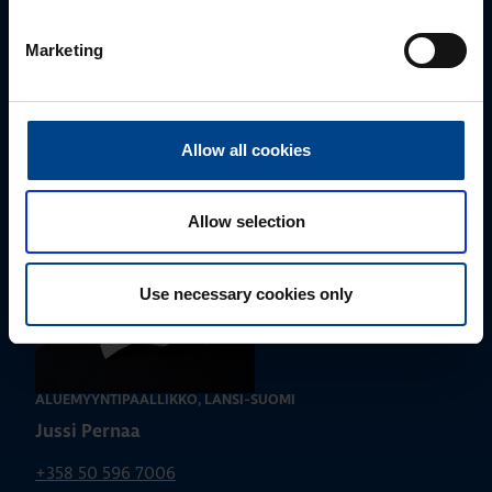
Ota yhteyttä!
Marketing
Autamme mielellämme, jotta löydämme sinulle
parhaan ratkaisun. Otathan yhteyttä puhelimitse,
sähköpostitse tai verkkolomakkeen kautta.
Allow all cookies
Allow selection
Use necessary cookies only
ALUEMYYNTIPÄÄLLIKKÖ, LÄNSI-SUOMI
Jussi Pernaa
+358 50 596 7006