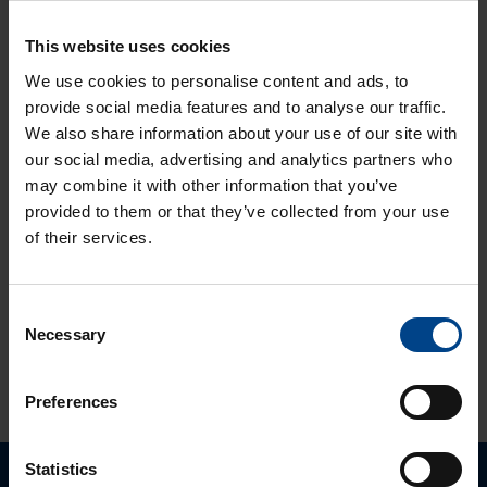
ASENNUSTARVIKKEET
24.11.2025
This website uses cookies
Lukuaika: 3 min
Matter – uusi
We use cookies to personalise content and ads, to
älykotistandardi
provide social media features and to analyse our traffic.
ASENNUSTARVIKKEET
We also share information about your use of our site with
16.10.2025
our social media, advertising and analytics partners who
Lukuaika: 3 min
may combine it with other information that you’ve
Uuden sukupolven
provided to them or that they’ve collected from your use
domovea Plus
of their services.
korvaa domovea
V1:n
Consent
Necessary
Selection
KATSO LISÄÄ ARTIKKELEITA
Preferences
Statistics