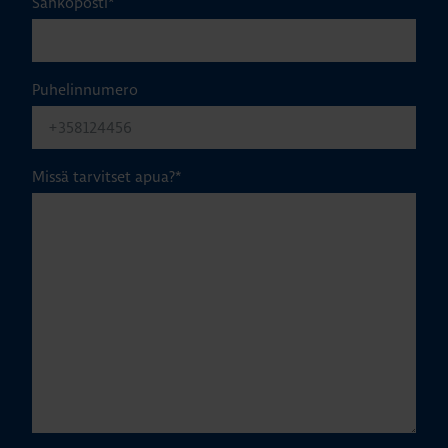
Sähköposti
*
Puhelinnumero
Missä tarvitset apua?
*