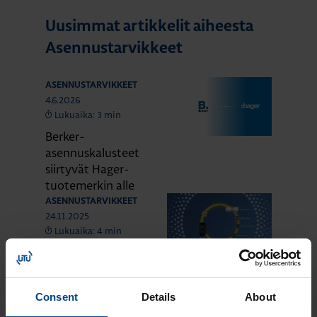
Uusimmat artikkelit aiheesta
Asennustarvikkeet
ASENNUSTARVIKKEET
4.6.2026
Lukuaika: 3 min
Berker-
asennuskalusteet
siirtyvät Hager-
tuotemerkin alle
ASENNUSTARVIKKEET
24.11.2025
Lukuaika: 4 min
Domovea –
älykodin toiminnot
yhdessä
Consent
Details
About
järjestelmässä