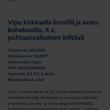
Vipu kirkkaalla linssillä ja avain-
kohokuvilla, R.x,
puhtaanvalkoinen kiiltävä
Tuotekoodi: 16512069
Sähkönumero: 2110977
Tuotemerkki: Hager
GTIN: 4011334366508
Tuotesarja: R.1, R.3, R.classic
Minimipakkaus: 1 kpl
Vipu 1-osainen Berker R.1/R.3 avain-kohokuvioinnilla ja
merkkivalolinssillä estettömän ja avustetun elämisen
projektehin, painike- ja kytkinrungoille 65303600,
65303650, 65303700, 503150, 5036, 503101 ja 503203.