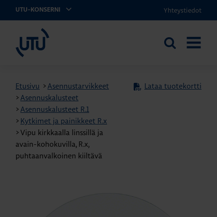
Yhteystiedot
UTU-KONSERNI
UTU
Etsi
AVAA
sivustolta
VALIKK
Etusivu
>
Asennustarvikkeet
Lataa tuotekortti
>
Asennuskalusteet
>
Asennuskalusteet R.1
>
Kytkimet ja painikkeet R.x
>
Vipu kirkkaalla linssillä ja
avain-kohokuvilla, R.x,
puhtaanvalkoinen kiiltävä