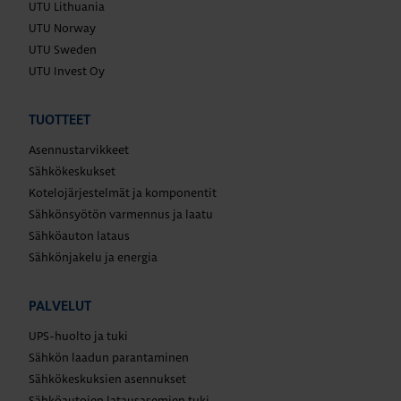
UTU Lithuania
UTU Norway
UTU Sweden
UTU Invest Oy
TUOTTEET
Asennustarvikkeet
Sähkökeskukset
Kotelojärjestelmät ja komponentit
Sähkönsyötön varmennus ja laatu
Sähköauton lataus
Sähkönjakelu ja energia
PALVELUT
UPS-huolto ja tuki
Sähkön laadun parantaminen
Sähkökeskuksien asennukset
Sähköautojen latausasemien tuki