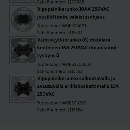
Sähkönumero: 2107688
Vi­pu­pai­ni­ke­run­ko 10AX 250­VAC
jousi­liit­ti­min, va­lais­tusoh­jaus
Tuotekoodi: WDE503601
Sähkönumero: 2115534
Vaih­to­kyt­kin­run­ko (6) ma­ta­la­ra­
ken­tei­nen 16A 250­VAC ilman kiin­ni­
tys­kyn­siä
Tuotekoodi: WDE65303650
Sähkönumero: 2115553
Vi­pu­pai­ni­ke­run­ko sul­keu­tu­val­la ja
avau­tu­val­la eril­lis­kos­ket­ti­mel­la 10A
250­VAC
Tuotekoodi: WDE503203
Sähkönumero: 2115554