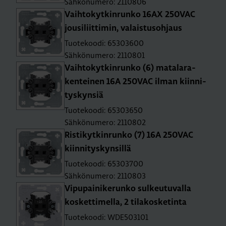
Sähkönumero: 2110806
Vaih­to­kyt­kin­run­ko 16AX 250­VAC
jousi­liit­ti­min, va­lais­tusoh­jaus
Tuotekoodi: 65303600
Sähkönumero: 2110801
Vaih­to­kyt­kin­run­ko (6) ma­ta­la­ra­
ken­tei­nen 16A 250­VAC ilman kiin­ni­
tys­kyn­siä
Tuotekoodi: 65303650
Sähkönumero: 2110802
Ris­ti­kyt­kin­run­ko (7) 16A 250­VAC
kiin­ni­tys­kyn­sil­lä
Tuotekoodi: 65303700
Sähkönumero: 2110803
Vi­pu­pai­ni­ke­run­ko sul­keu­tu­val­la
kos­ket­ti­mel­la, 2 ti­la­kos­ke­tin­ta
Tuotekoodi: WDE503101