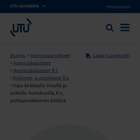
Yhteystiedot
UTU-KONSERNI
UTU
Etsi
AVAA
sivustolta
VALIKK
Etusivu
>
Asennustarvikkeet
Lataa tuotekortti
>
Asennuskalusteet
>
Asennuskalusteet R.1
>
Kytkimet ja painikkeet R.x
>
Vipu kirkkaalla linssillä ja
ovikello-kohokuvilla, R.x,
puhtaanvalkoinen kiiltävä