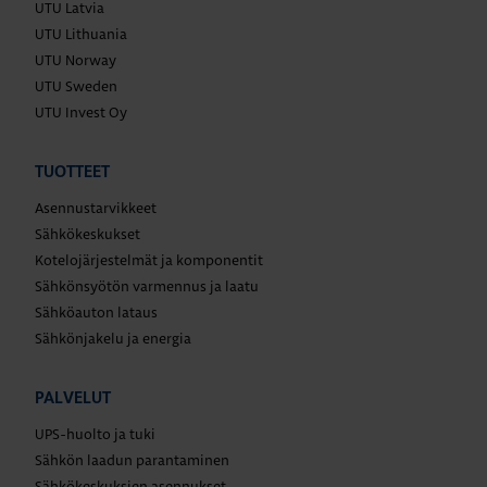
UTU Latvia
UTU Lithuania
UTU Norway
UTU Sweden
UTU Invest Oy
TUOTTEET
Asennustarvikkeet
Sähkökeskukset
Kotelojärjestelmät ja komponentit
Sähkönsyötön varmennus ja laatu
Sähköauton lataus
Sähkönjakelu ja energia
PALVELUT
UPS-huolto ja tuki
Sähkön laadun parantaminen
Sähkökeskuksien asennukset