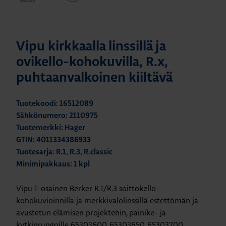
Vipu kirkkaalla linssillä ja
ovikello-kohokuvilla, R.x,
puhtaanvalkoinen kiiltävä
Tuotekoodi: 16512089
Sähkönumero: 2110975
Tuotemerkki: Hager
GTIN: 4011334386933
Tuotesarja: R.1, R.3, R.classic
Minimipakkaus: 1 kpl
Vipu 1-osainen Berker R.1/R.3 soittokello-
kohokuvioinnilla ja merkkivalolinssillä estettömän ja
avustetun elämisen projektehin, painike- ja
kytkinrungoille 65303600, 65303650, 65303700,