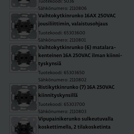
Tuotekoodi: 5036
Sähkönumero: 2110806
Vaih­to­kyt­kin­run­ko 16AX 250­VAC
jousi­liit­ti­min, va­lais­tusoh­jaus
Tuotekoodi: 65303600
Sähkönumero: 2110801
Vaih­to­kyt­kin­run­ko (6) ma­ta­la­ra­
ken­tei­nen 16A 250­VAC ilman kiin­ni­
tys­kyn­siä
Tuotekoodi: 65303650
Sähkönumero: 2110802
Ris­ti­kyt­kin­run­ko (7) 16A 250­VAC
kiin­ni­tys­kyn­sil­lä
Tuotekoodi: 65303700
Sähkönumero: 2110803
Vi­pu­pai­ni­ke­run­ko sul­keu­tu­val­la
kos­ket­ti­mel­la, 2 ti­la­kos­ke­tin­ta