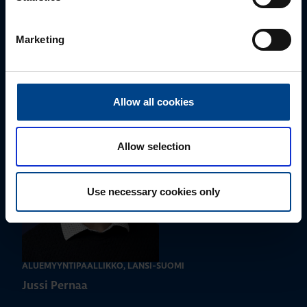
Ota yhteyttä!
Marketing
Autamme mielellämme, jotta löydämme sinulle
parhaan ratkaisun. Otathan yhteyttä puhelimitse,
sähköpostitse tai verkkolomakkeen kautta.
Allow all cookies
Allow selection
Use necessary cookies only
ALUEMYYNTIPÄÄLLIKKÖ, LÄNSI-SUOMI
Jussi Pernaa