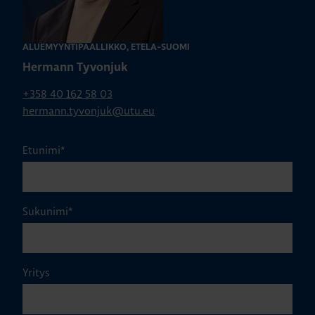
ALUEMYYNTIPÄÄLLIKKÖ, ETELÄ-SUOMI
Hermann Tyvonjuk
+358 40 162 58 03
hermann.tyvonjuk@utu.eu
Etunimi
*
Sukunimi
*
Yritys