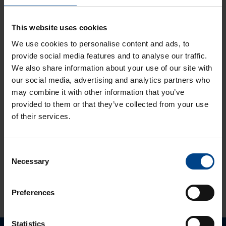
järjestelmässä
ASENNUSTARVIKKEET
24.11.2025
This website uses cookies
Lukuaika: 3 min
We use cookies to personalise content and ads, to
Matter – uusi
provide social media features and to analyse our traffic.
älykotistandardi
We also share information about your use of our site with
ASENNUSTARVIKKEET
our social media, advertising and analytics partners who
16.10.2025
may combine it with other information that you’ve
Lukuaika: 3 min
provided to them or that they’ve collected from your use
Uuden sukupolven
of their services.
domovea Plus
korvaa domovea
V1:n
Consent
Necessary
Selection
KATSO LISÄÄ ARTIKKELEITA
Preferences
Statistics