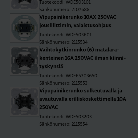
Tuotekoodi: WDE503101
Sähkönumero: 2107688
Vi­pu­pai­ni­ke­run­ko 10AX 250­VAC
jousi­liit­ti­min, va­lais­tusoh­jaus
Tuotekoodi: WDE503601
Sähkönumero: 2115534
Vaih­to­kyt­kin­run­ko (6) ma­ta­la­ra­
ken­tei­nen 16A 250­VAC ilman kiin­ni­
tys­kyn­siä
Tuotekoodi: WDE65303650
Sähkönumero: 2115553
Vi­pu­pai­ni­ke­run­ko sul­keu­tu­val­la ja
avau­tu­val­la eril­lis­kos­ket­ti­mel­la 10A
250­VAC
Tuotekoodi: WDE503203
Sähkönumero: 2115554