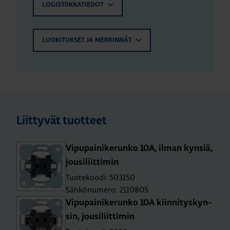
LOGISTIIKKATIEDOT
LUOKITUKSET JA MERKINNÄT
Liittyvät tuotteet
Vi­pu­pai­ni­ke­run­ko 10A, ilman kyn­siä,
jousi­liit­ti­min
Tuotekoodi: 503150
Sähkönumero: 2110805
Vi­pu­pai­ni­ke­run­ko 10A kiin­ni­tys­kyn­
sin, jousi­liit­ti­min