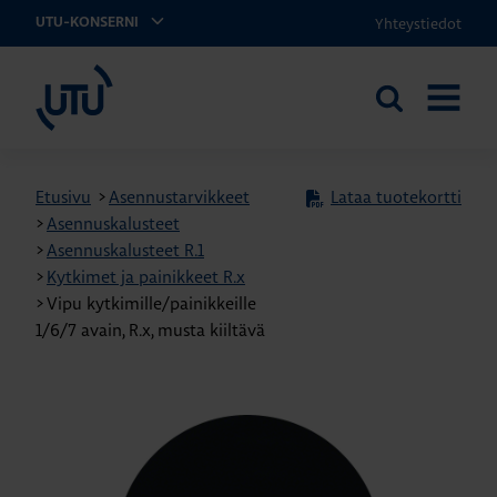
Yhteystiedot
UTU-KONSERNI
UTU
Etsi
AVAA
sivustolta
VALIKK
Etusivu
>
Asennustarvikkeet
Lataa tuotekortti
>
Asennuskalusteet
>
Asennuskalusteet R.1
>
Kytkimet ja painikkeet R.x
>
Vipu kytkimille/painikkeille
1/6/7 avain, R.x, musta kiiltävä