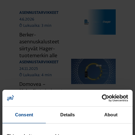
ASENNUSTARVIKKEET
4.6.2026
Lukuaika: 3 min
Berker-
asennuskalusteet
siirtyvät Hager-
tuotemerkin alle
ASENNUSTARVIKKEET
24.11.2025
Lukuaika: 4 min
Domovea –
älykodin toiminnot
yhdessä
järjestelmässä
ASENNUSTARVIKKEET
Consent
Details
About
24.11.2025
Lukuaika: 3 min
Matter – uusi