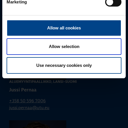
Marketing
parhaan ratkaisun. Otathan yhteyttä puhelimitse,
sähköpostitse tai verkkolomakkeen kautta.
Allow all cookies
Allow selection
Use necessary cookies only
ALUEMYYNTIPÄÄLLIKKÖ, LÄNSI-SUOMI
Jussi Pernaa
+358 50 596 7006
jussi.pernaa@utu.eu