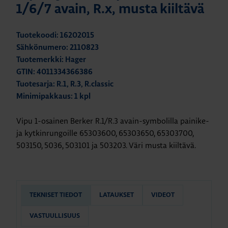
1/6/7 avain, R.x, musta kiiltävä
Tuotekoodi: 16202015
Sähkönumero: 2110823
Tuotemerkki: Hager
GTIN: 4011334366386
Tuotesarja: R.1, R.3, R.classic
Minimipakkaus: 1 kpl
Vipu 1-osainen Berker R.1/R.3 avain-symbolilla painike-
ja kytkinrungoille 65303600, 65303650, 65303700,
503150, 5036, 503101 ja 503203. Väri musta kiiltävä.
TEKNISET TIEDOT
LATAUKSET
VIDEOT
VASTUULLISUUS