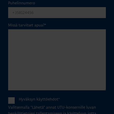
Puhelinnumero
Missä tarvitset apua?
*
Hyväksyn käyttöehdot
*
Valitsemalla "Lähetä" annat UTU-konsernille luvan
henkilötietojesi tallentamiseen ja käsittelyyn, jotta