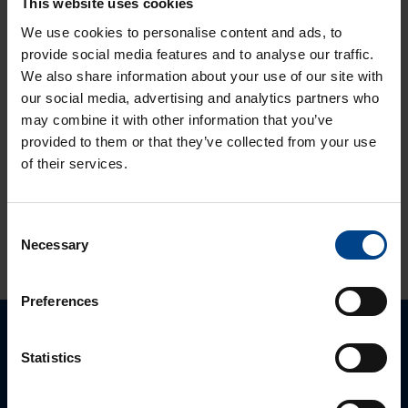
This website uses cookies
älykotistandardi
We use cookies to personalise content and ads, to
ASENNUSTARVIKKEET
provide social media features and to analyse our traffic.
16.10.2025
Lukuaika: 3 min
We also share information about your use of our site with
our social media, advertising and analytics partners who
Uuden sukupolven
may combine it with other information that you’ve
domovea Plus
provided to them or that they’ve collected from your use
korvaa domovea
of their services.
V1:n
Consent
KATSO LISÄÄ ARTIKKELEITA
Necessary
Selection
Preferences
Ota yhteyttä!
Statistics
Autamme mielellämme, jotta löydämme sinulle