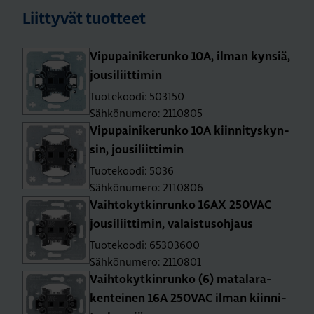
Liittyvät tuotteet
Vi­pu­pai­ni­ke­run­ko 10A, ilman kyn­siä,
jousi­liit­ti­min
Tuotekoodi: 503150
Sähkönumero: 2110805
Vi­pu­pai­ni­ke­run­ko 10A kiin­ni­tys­kyn­
sin, jousi­liit­ti­min
Tuotekoodi: 5036
Sähkönumero: 2110806
Vaih­to­kyt­kin­run­ko 16AX 250­VAC
jousi­liit­ti­min, va­lais­tusoh­jaus
Tuotekoodi: 65303600
Sähkönumero: 2110801
Vaih­to­kyt­kin­run­ko (6) ma­ta­la­ra­
ken­tei­nen 16A 250­VAC ilman kiin­ni­