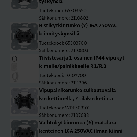
tys­kyn­siä
Tuotekoodi: 65303650
Sähkönumero: 2110802
Ris­ti­kyt­kin­run­ko (7) 16A 250­VAC
kiin­ni­tys­kyn­sil­lä
Tuotekoodi: 65303700
Sähkönumero: 2110803
Tii­vis­te­sar­ja 1-osai­nen IP44 vi­pu­kyt­
ki­mel­le/pai­nik­keel­le R.1/R.3
Tuotekoodi: 10107700
Sähkönumero: 2111296
Vi­pu­pai­ni­ke­run­ko sul­keu­tu­val­la
kos­ket­ti­mel­la, 2 ti­la­kos­ke­tin­ta
Tuotekoodi: WDE503101
Sähkönumero: 2107688
Vaih­to­kyt­kin­run­ko (6) ma­ta­la­ra­
ken­tei­nen 16A 250­VAC ilman kiin­ni­