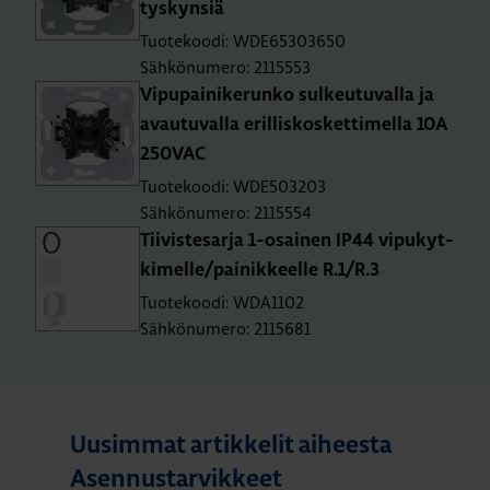
tys­kyn­siä
Tuotekoodi: WDE65303650
Sähkönumero: 2115553
Vi­pu­pai­ni­ke­run­ko sul­keu­tu­val­la ja
avau­tu­val­la eril­lis­kos­ket­ti­mel­la 10A
250­VAC
Tuotekoodi: WDE503203
Sähkönumero: 2115554
Tii­vis­te­sar­ja 1-osai­nen IP44 vi­pu­kyt­
ki­mel­le/pai­nik­keel­le R.1/R.3
Tuotekoodi: WDA1102
Sähkönumero: 2115681
Uusimmat artikkelit aiheesta
Asennustarvikkeet