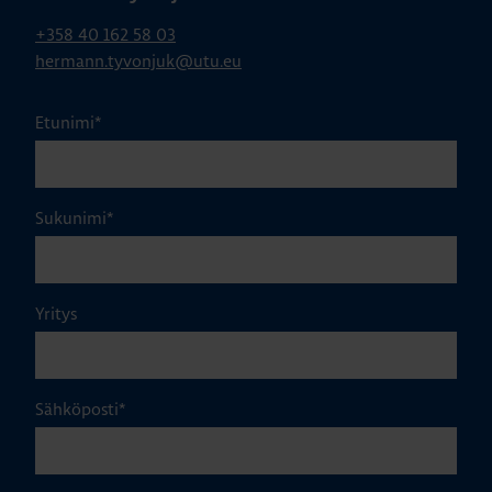
+358 40 162 58 03
hermann.tyvonjuk@utu.eu
Etunimi
*
Sukunimi
*
Yritys
Sähköposti
*