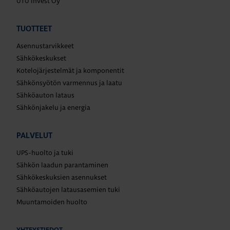
UTU Invest Oy
TUOTTEET
Asennustarvikkeet
Sähkökeskukset
Kotelojärjestelmät ja komponentit
Sähkönsyötön varmennus ja laatu
Sähköauton lataus
Sähkönjakelu ja energia
PALVELUT
UPS-huolto ja tuki
Sähkön laadun parantaminen
Sähkökeskuksien asennukset
Sähköautojen latausasemien tuki
Muuntamoiden huolto