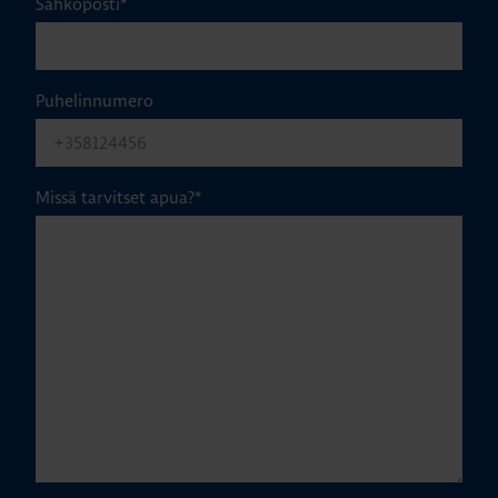
Sähköposti
*
Puhelinnumero
Missä tarvitset apua?
*