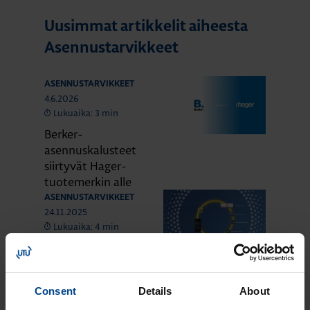
Uusimmat artikkelit aiheesta
Asennustarvikkeet
ASENNUSTARVIKKEET
4.6.2026
Lukuaika: 3 min
Berker-
asennuskalusteet
siirtyvät Hager-
tuotemerkin alle
ASENNUSTARVIKKEET
24.11.2025
Lukuaika: 4 min
Domovea –
älykodin toiminnot
yhdessä
Consent
Details
About
järjestelmässä