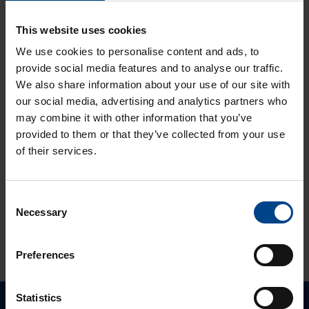
ASENNUSTARVIKKEET
24.11.2025
This website uses cookies
Lukuaika: 3 min
Matter – uusi
We use cookies to personalise content and ads, to
älykotistandardi
provide social media features and to analyse our traffic.
ASENNUSTARVIKKEET
We also share information about your use of our site with
16.10.2025
our social media, advertising and analytics partners who
Lukuaika: 3 min
may combine it with other information that you’ve
Uuden sukupolven
provided to them or that they’ve collected from your use
domovea Plus
of their services.
korvaa domovea
V1:n
Consent
Necessary
Selection
KATSO LISÄÄ ARTIKKELEITA
Preferences
Statistics