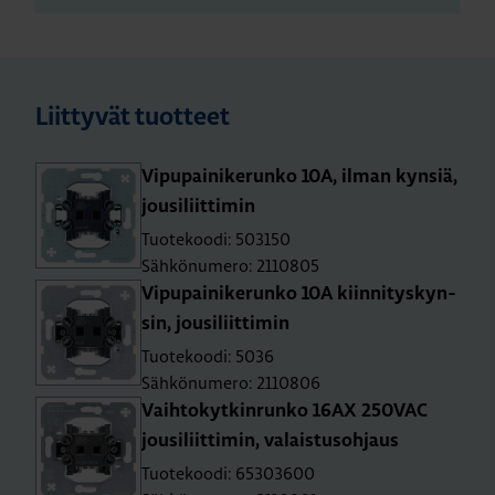
Liittyvät tuotteet
Vi­pu­pai­ni­ke­run­ko 10A, ilman kyn­siä,
jousi­liit­ti­min
Tuotekoodi: 503150
Sähkönumero: 2110805
Vi­pu­pai­ni­ke­run­ko 10A kiin­ni­tys­kyn­
sin, jousi­liit­ti­min
Tuotekoodi: 5036
Sähkönumero: 2110806
Vaih­to­kyt­kin­run­ko 16AX 250­VAC
jousi­liit­ti­min, va­lais­tusoh­jaus
Tuotekoodi: 65303600