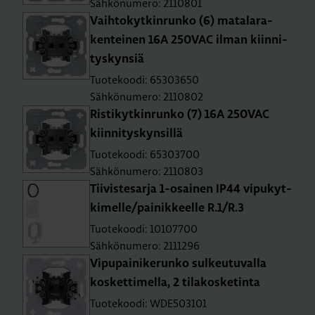
Sähkönumero: 2110801
Vaih­to­kyt­kin­run­ko (6) ma­ta­la­ra­
ken­tei­nen 16A 250­VAC ilman kiin­ni­
tys­kyn­siä
Tuotekoodi: 65303650
Sähkönumero: 2110802
Ris­ti­kyt­kin­run­ko (7) 16A 250­VAC
kiin­ni­tys­kyn­sil­lä
Tuotekoodi: 65303700
Sähkönumero: 2110803
Tii­vis­te­sar­ja 1-osai­nen IP44 vi­pu­kyt­
ki­mel­le/pai­nik­keel­le R.1/R.3
Tuotekoodi: 10107700
Sähkönumero: 2111296
Vi­pu­pai­ni­ke­run­ko sul­keu­tu­val­la
kos­ket­ti­mel­la, 2 ti­la­kos­ke­tin­ta
Tuotekoodi: WDE503101