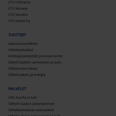
UTU Lithuania
UTU Norway
UTU Sweden
UTU Invest Oy
TUOTTEET
Asennustarvikkeet
Sähkökeskukset
Kotelojärjestelmät ja komponentit
Sähkönsyötön varmennus ja laatu
Sähköauton lataus
Sähkönjakelu ja energia
PALVELUT
UPS-huolto ja tuki
Sähkön laadun parantaminen
Sähkökeskuksien asennukset