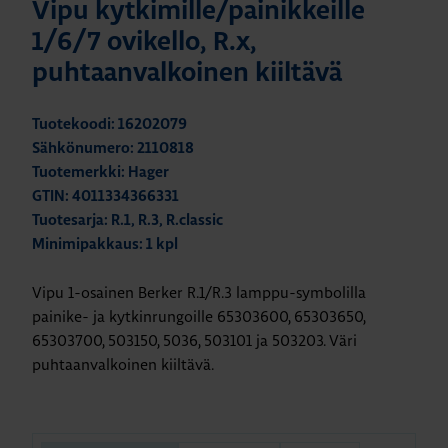
Vipu kytkimille/painikkeille
1/6/7 ovikello, R.x,
puhtaanvalkoinen kiiltävä
Tuotekoodi: 16202079
Sähkönumero: 2110818
Tuotemerkki: Hager
GTIN: 4011334366331
Tuotesarja: R.1, R.3, R.classic
Minimipakkaus: 1 kpl
Vipu 1-osainen Berker R.1/R.3 lamppu-symbolilla
painike- ja kytkinrungoille 65303600, 65303650,
65303700, 503150, 5036, 503101 ja 503203. Väri
puhtaanvalkoinen kiiltävä.