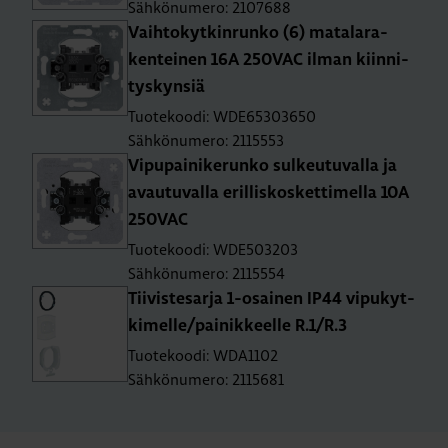
Sähkönumero: 2107688
Vaih­to­kyt­kin­run­ko (6) ma­ta­la­ra­
ken­tei­nen 16A 250­VAC ilman kiin­ni­
tys­kyn­siä
Tuotekoodi: WDE65303650
Sähkönumero: 2115553
Vi­pu­pai­ni­ke­run­ko sul­keu­tu­val­la ja
avau­tu­val­la eril­lis­kos­ket­ti­mel­la 10A
250­VAC
Tuotekoodi: WDE503203
Sähkönumero: 2115554
Tii­vis­te­sar­ja 1-osai­nen IP44 vi­pu­kyt­
ki­mel­le/pai­nik­keel­le R.1/R.3
Tuotekoodi: WDA1102
Sähkönumero: 2115681