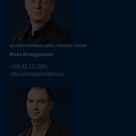
ALUEMYYNTIPÄÄLLIKKÖ, POHJOIS-SUOMI
Risto Romppainen
+358 40 737 5384
risto.romppainen@utu.eu