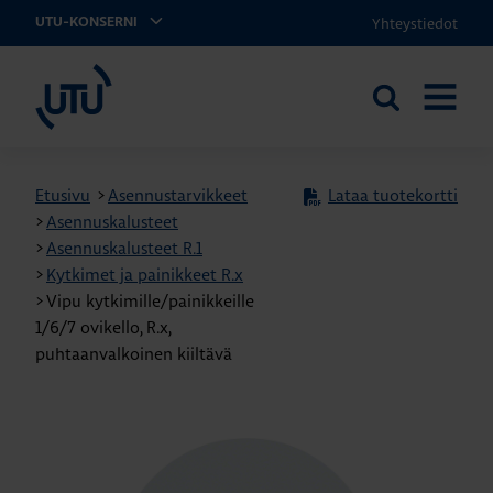
Yhteystiedot
UTU-KONSERNI
UTU
Etsi
AVAA
sivustolta
VALIKK
Etusivu
>
Asennustarvikkeet
Lataa tuotekortti
>
Asennuskalusteet
>
Asennuskalusteet R.1
>
Kytkimet ja painikkeet R.x
>
Vipu kytkimille/painikkeille
1/6/7 ovikello, R.x,
puhtaanvalkoinen kiiltävä