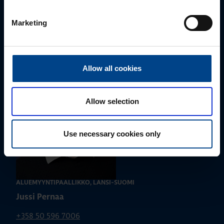
Ota yhteyttä!
Marketing
Autamme mielellämme, jotta löydämme sinulle
parhaan ratkaisun. Otathan yhteyttä puhelimitse,
sähköpostitse tai verkkolomakkeen kautta.
Allow all cookies
Allow selection
Use necessary cookies only
ALUEMYYNTIPÄÄLLIKKÖ, LÄNSI-SUOMI
Jussi Pernaa
+358 50 596 7006