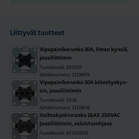
Liittyvät tuotteet
Vi­pu­pai­ni­ke­run­ko 10A, ilman kyn­siä,
jousi­liit­ti­min
Tuotekoodi: 503150
Sähkönumero: 2110805
Vi­pu­pai­ni­ke­run­ko 10A kiin­ni­tys­kyn­
sin, jousi­liit­ti­min
Tuotekoodi: 5036
Sähkönumero: 2110806
Vaih­to­kyt­kin­run­ko 16AX 250­VAC
jousi­liit­ti­min, va­lais­tusoh­jaus
Tuotekoodi: 65303600