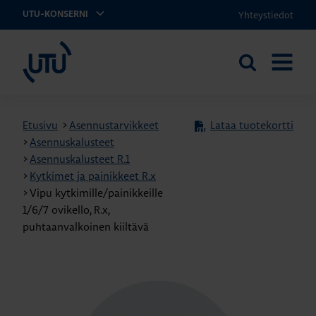
Yhteystiedot
UTU-KONSERNI
UTU
Etsi
AVAA
sivustolta
VALIKK
Etusivu
>
Asennustarvikkeet
Lataa tuotekortti
>
Asennuskalusteet
>
Asennuskalusteet R.1
>
Kytkimet ja painikkeet R.x
>
Vipu kytkimille/painikkeille
1/6/7 ovikello, R.x,
puhtaanvalkoinen kiiltävä