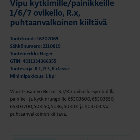
Vipu kytkimille/painikkeille
1/6/7 ovikello, R.x,
puhtaanvalkoinen kiiltävä
Tuotekoodi: 16202069
Sähkönumero: 2110819
Tuotemerkki: Hager
GTIN: 4011334366355
Tuotesarja: R.1, R.3, R.classic
Minimipakkaus: 1 kpl
Vipu 1-osainen Berker R.1/R.3 ovikello-symbolilla
painike- ja kytkinrungoille 65303600, 65303650,
65303700, 503150, 5036, 503101 ja 503203. Väri
puhtaanvalkoinen kiiltävä.