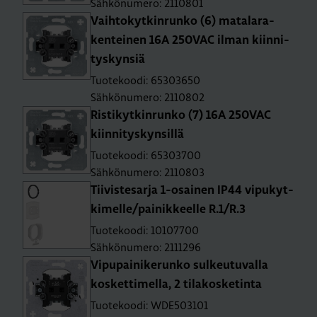
Sähkönumero: 2110801
Vaih­to­kyt­kin­run­ko (6) ma­ta­la­ra­
ken­tei­nen 16A 250­VAC ilman kiin­ni­
tys­kyn­siä
Tuotekoodi: 65303650
Sähkönumero: 2110802
Ris­ti­kyt­kin­run­ko (7) 16A 250­VAC
kiin­ni­tys­kyn­sil­lä
Tuotekoodi: 65303700
Sähkönumero: 2110803
Tii­vis­te­sar­ja 1-osai­nen IP44 vi­pu­kyt­
ki­mel­le/pai­nik­keel­le R.1/R.3
Tuotekoodi: 10107700
Sähkönumero: 2111296
Vi­pu­pai­ni­ke­run­ko sul­keu­tu­val­la
kos­ket­ti­mel­la, 2 ti­la­kos­ke­tin­ta
Tuotekoodi: WDE503101