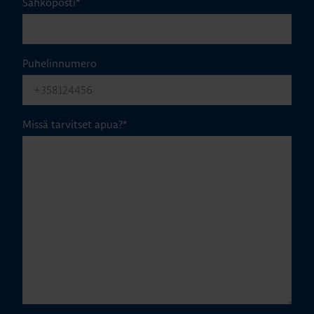
Sähköposti
*
Puhelinnumero
Missä tarvitset apua?
*