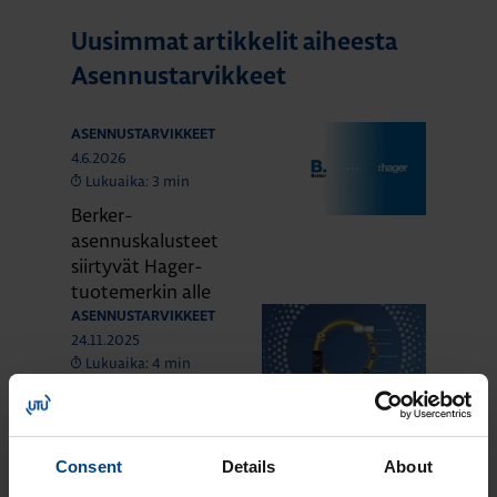
Uusimmat artikkelit aiheesta
Asennustarvikkeet
ASENNUSTARVIKKEET
4.6.2026
Lukuaika: 3 min
Berker-
asennuskalusteet
siirtyvät Hager-
tuotemerkin alle
ASENNUSTARVIKKEET
24.11.2025
Lukuaika: 4 min
Domovea –
älykodin toiminnot
yhdessä
Consent
Details
About
järjestelmässä