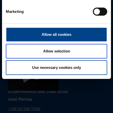
Ota yhteyttä!
Marketing
Autamme mielellämme, jotta löydämme sinulle
parhaan ratkaisun. Otathan yhteyttä puhelimitse,
sähköpostitse tai verkkolomakkeen kautta.
Allow all cookies
Allow selection
Use necessary cookies only
ALUEMYYNTIPÄÄLLIKKÖ, LÄNSI-SUOMI
Jussi Pernaa
+358 50 596 7006