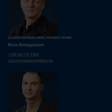
ALUEMYYNTIPÄÄLLIKKÖ, POHJOIS-SUOMI
Risto Romppainen
+358 40 737 5384
risto.romppainen@utu.eu