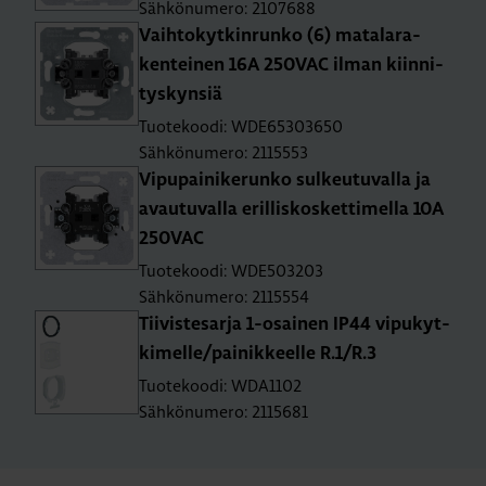
Sähkönumero: 2107688
Vaih­to­kyt­kin­run­ko (6) ma­ta­la­ra­
ken­tei­nen 16A 250­VAC ilman kiin­ni­
tys­kyn­siä
Tuotekoodi: WDE65303650
Sähkönumero: 2115553
Vi­pu­pai­ni­ke­run­ko sul­keu­tu­val­la ja
avau­tu­val­la eril­lis­kos­ket­ti­mel­la 10A
250­VAC
Tuotekoodi: WDE503203
Sähkönumero: 2115554
Tii­vis­te­sar­ja 1-osai­nen IP44 vi­pu­kyt­
ki­mel­le/pai­nik­keel­le R.1/R.3
Tuotekoodi: WDA1102
Sähkönumero: 2115681