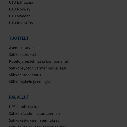
UTU Lithuania
UTU Norway
UTU Sweden
UTU Invest Oy
TUOTTEET
Asennustarvikkeet
Sähkökeskukset
Kotelojärjestelmät ja komponentit
Sähkönsyötön varmennus ja laatu
Sähköauton lataus
Sähkönjakelu ja energia
PALVELUT
UPS-huolto ja tuki
Sähkön laadun parantaminen
Sähkökeskuksien asennukset