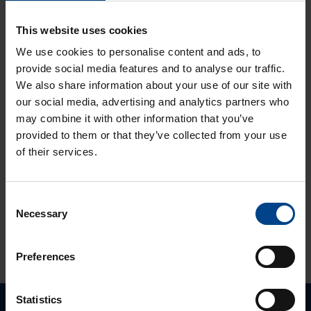
ASENNUSTARVIKKEET
24.11.2025
This website uses cookies
Lukuaika: 3 min
Matter – uusi
We use cookies to personalise content and ads, to
älykotistandardi
provide social media features and to analyse our traffic.
ASENNUSTARVIKKEET
We also share information about your use of our site with
16.10.2025
our social media, advertising and analytics partners who
Lukuaika: 3 min
may combine it with other information that you’ve
Uuden sukupolven
provided to them or that they’ve collected from your use
domovea Plus
of their services.
korvaa domovea
V1:n
Consent
Necessary
Selection
KATSO LISÄÄ ARTIKKELEITA
Preferences
Statistics