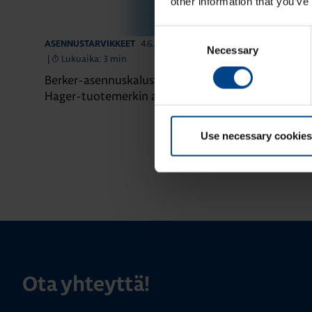
other information that you’ve
Consent
4.6.2026
ASENNUSTARVIKKEET
ASENNUSTARVIK
Necessary
Selection
|
Lukuaika: 3 min
|
Lukuaika: 4 
Berker-asennuskalusteet siirtyvät
Domovea – äl
Hager-tuotemerkin alle
yhdessä järje
Use necessary cookies
Ota yhteyttä!