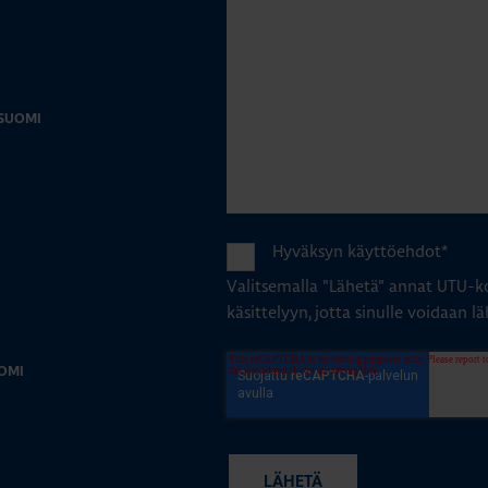
-SUOMI
Hyväksyn käyttöehdot
*
Valitsemalla "Lähetä" annat UTU-ko
käsittelyyn, jotta sinulle voidaan lä
OMI