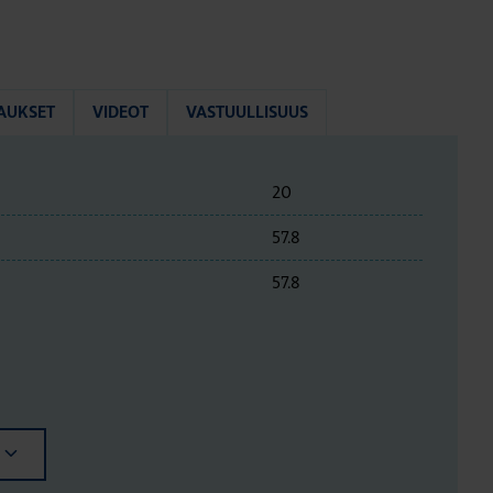
AUKSET
VIDEOT
VASTUULLISUUS
20
57.8
57.8