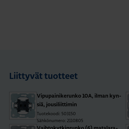
Liittyvät tuotteet
Vi­pu­pai­ni­ke­run­ko 10A, ilman kyn­
siä, jousi­liit­ti­min
Tuotekoodi: 503150
Sähkönumero: 2110805
Vaih­to­kyt­kin­run­ko (6) ma­ta­la­ra­