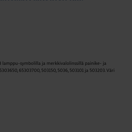
3 lamppu-symbolilla ja merkkivalolinssillä painike- ja
5303650, 65303700, 503150, 5036, 503101 ja 503203. Väri