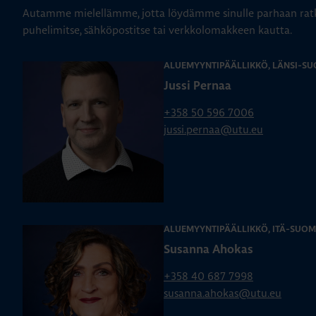
Autamme mielellämme, jotta löydämme sinulle parhaan ratk
puhelimitse, sähköpostitse tai verkkolomakkeen kautta.
ALUEMYYNTIPÄÄLLIKKÖ, LÄNSI-SU
Jussi Pernaa
+358 50 596 7006
jussi.pernaa@utu.eu
ALUEMYYNTIPÄÄLLIKKÖ, ITÄ-SUOM
Susanna Ahokas
+358 40 687 7998
susanna.ahokas@utu.eu