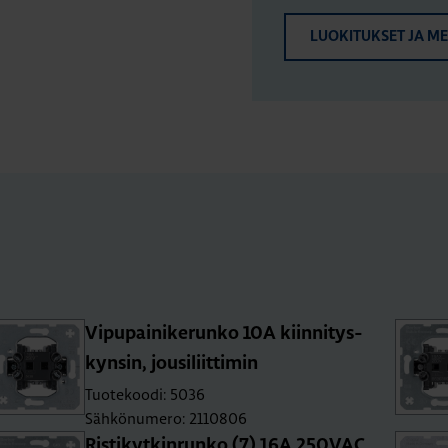
LUOKITUKSET JA M
Vi­pu­pai­ni­ke­run­ko 10A kiin­ni­tys­
kyn­sin, jousi­liit­ti­min
Tuotekoodi: 5036
Sähkönumero: 2110806
Ris­ti­kyt­kin­run­ko (7) 16A 250­VAC