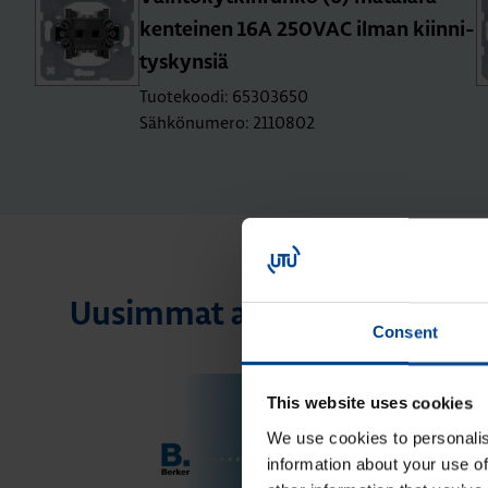
ken­tei­nen 16A 250­VAC ilman kiin­ni­
tys­kyn­siä
Tuotekoodi: 65303650
Sähkönumero: 2110802
Uusimmat artikkelit aihees
Consent
This website uses cookies
We use cookies to personalis
information about your use of