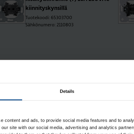
kiin­ni­tys­kyn­sil­lä
Tuotekoodi: 65303700
Sähkönumero: 2110803
ta Asennustarvikkeet
Details
e content and ads, to provide social media features and to analy
 our site with our social media, advertising and analytics partn