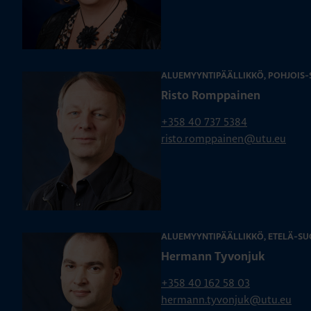
ALUEMYYNTIPÄÄLLIKKÖ, POHJOIS
Risto Romppainen
+358 40 737 5384
risto.romppainen@utu.eu
ALUEMYYNTIPÄÄLLIKKÖ, ETELÄ-SU
Hermann Tyvonjuk
+358 40 162 58 03
hermann.tyvonjuk@utu.eu