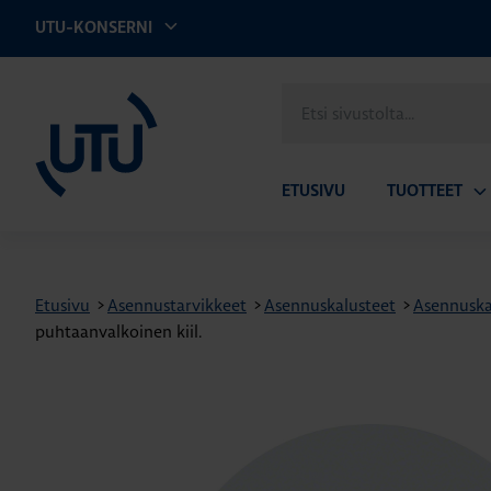
UTU-KONSERNI
UTU
Etsi
sivustolta
ETUSIVU
TUOTTEET
Av
ala
Etusivu
>
Asennustarvikkeet
>
Asennuskalusteet
>
Asennuskal
puhtaanvalkoinen kiil.