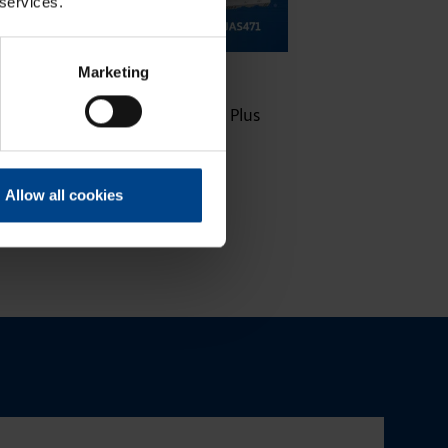
 services.
16.10.2025
ASENNUSTARVIKKEET
Marketing
|
Lukuaika: 3 min
Uuden sukupolven domovea Plus
korvaa domovea V1:n
Allow all cookies