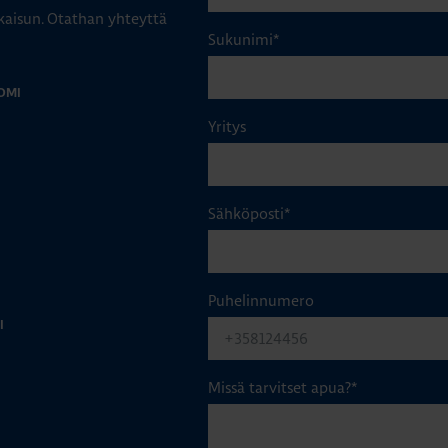
aisun. Otathan yhteyttä
Sukunimi
*
OMI
Yritys
Sähköposti
*
Puhelinnumero
I
Missä tarvitset apua?
*