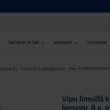
PALVELUT JA TUKI
RATKAISUT
UTU GROUP
aa
Avaa
Avaa
A
valikko
alavalikko
alavalikko
a
usteet R.1
>
Kytkimet ja painikkeet R.x
>
Vipu linssillä kytkimille
Vipu linssillä 
lamppu, R.x, p