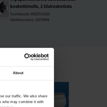
kos­ket­ti­mel­la, 2 ti­la­kos­ke­tin­ta
Tuotekoodi: WDE503101
Sähkönumero: 2107688
About
se our traffic. We also share
ers who may combine it with