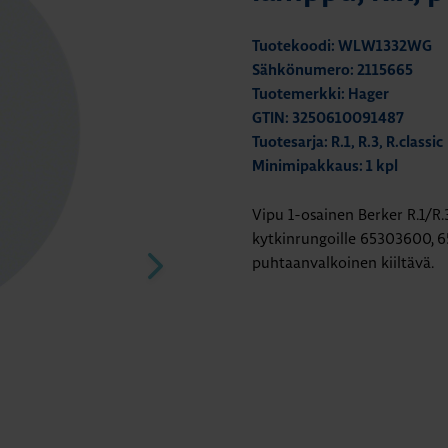
Tuotekoodi: WLW1332WG
Sähkönumero: 2115665
Tuotemerkki: Hager
GTIN: 3250610091487
Tuotesarja: R.1, R.3, R.classic
Minimipakkaus: 1 kpl
Vipu 1-osainen Berker R.1/R.
kytkinrungoille 65303600, 6
puhtaanvalkoinen kiiltävä.