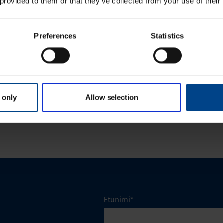
 provided to them or that they’ve collected from your use of their
24.11.2025
24.11.2025
KEET
ASENNUSTARVIKKEET
Preferences
Statistics
min
|
Lukuaika: 3 min
ykodin toiminnot
Matter – uusi älykotistandardi
stelmässä
 only
Allow selection
KATSO LISÄÄ ARTIKKELEITA
Etunimi
*