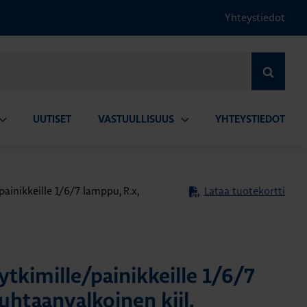
Yhteystiedot
HAE
UUTISET
VASTUULLISUUS
YHTEYSTIEDOT
vaa
Avaa
lavalikko
alavalikko
/painikkeille 1/6/7 lamppu, R.x,
Lataa tuotekortti
kytkimille/painikkeille 1/6/7
uhtaanvalkoinen kiil.