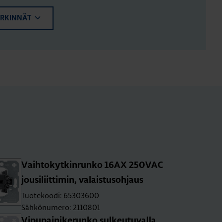
ERKINNÄT
Vaih­to­kyt­kin­run­ko 16AX 250­VAC
jousi­liit­ti­min, va­lais­tusoh­jaus
Tuotekoodi: 65303600
Sähkönumero: 2110801
Vi­pu­pai­ni­ke­run­ko sul­keu­tu­val­la