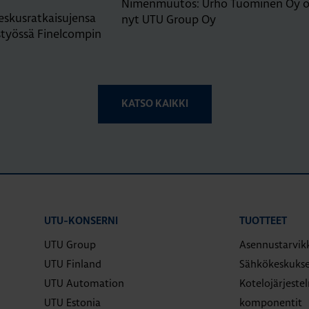
Nimenmuutos: Urho Tuominen Oy 
eskusratkaisujensa
nyt UTU Group Oy
styössä Finelcompin
KATSO KAIKKI
UTU-KONSERNI
TUOTTEET
UTU Group
Asennustarvik
UTU Finland
Sähkökeskukse
UTU Automation
Kotelojärjeste
UTU Estonia
komponentit