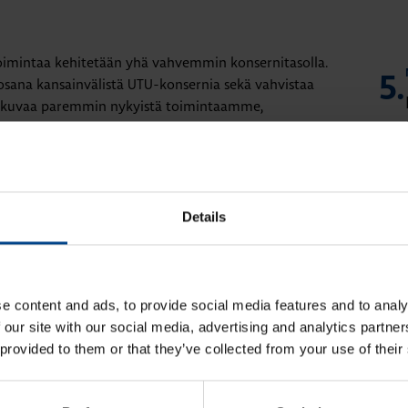
toimintaa kehitetään yhä vahvemmin konsernitasolla.
5.
sana kansainvälistä UTU-konsernia sekä vahvistaa
mi kuvaa paremmin nykyistä toimintaamme,
?
6.
Details
i muilta yhteistyökumppaneilta toimenpiteitä.
7.
ralliset asiakirjat tehdään UTU Group Oy:n nimissä
e content and ads, to provide social media features and to analy
 our site with our social media, advertising and analytics partn
 provided to them or that they’ve collected from your use of their