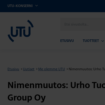
UTU-KONSERNI
UTU
Etsi
sivustolta
ETUSIVU
TUOTTEET
Av
ala
Etusivu
>
Uutiset
>
Me olemme UTU
>
Nimenmuutos: Urho T
Nimenmuutos: Urho Tu
Group Oy