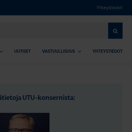
Yhteystiedot
HAE
UUTISET
VASTUULLISUUS
YHTEYSTIEDOT
vaa
Avaa
lavalikko
alavalikko
ätietoja UTU-konsernista: