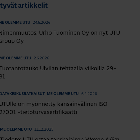
ttyvät artikkelit
24.6.2026
ME OLEMME UTU
Nimenmuutos: Urho Tuominen Oy on nyt UTU
Group Oy
2.6.2026
ME OLEMME UTU
Tuotantotauko Ulvilan tehtaalla viikoilla 29-
31
6.2.2026
DATAKESKUSRATKAISUT
ME OLEMME UTU
UTUlle on myönnetty kansainvälinen ISO
27001 -tietoturvasertifikaatti
11.12.2025
ME OLEMME UTU
Tiedote: UTU ostaa tanskalaisen Wexøe A/S:n