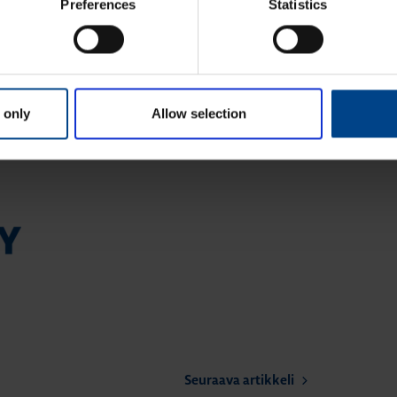
Preferences
Statistics
ssakin samalla sitoutumisella, osaamisella ja
onserniyhtiön nimellä.
 only
Allow selection
mista myös uuden nimen alla.
Seuraava artikkeli