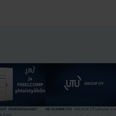
24.6.2026
|
Lukuaika: 2 
ISUT
SÄHKÖKESKUKSET
ME OLEMME UTU
a: 2 min