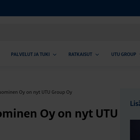
PALVELUT JA TUKI
RATKAISUT
UTU GROUP
aa
Avaa
Avaa
A
valikko
alavalikko
alavalikko
a
uominen Oy on nyt UTU Group Oy
Lis
ominen Oy on nyt UTU