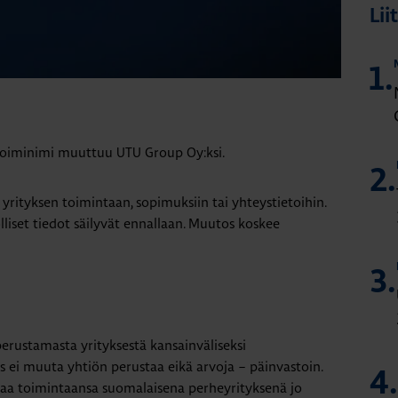
Lii
1.
toiminimi muuttuu UTU Group Oy:ksi.
2.
rityksen toimintaan, sopimuksiin tai yhteystietoihin.
liset tiedot säilyvät ennallaan. Muutos koskee
3.
rustamasta yrityksestä kansainväliseksi
 ei muuta yhtiön perustaa eikä arvoja – päinvastoin.
4.
aa toimintaansa suomalaisena perheyrityksenä jo