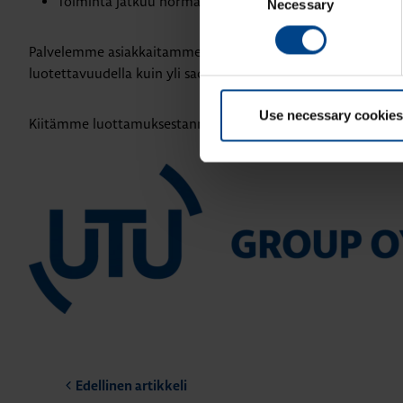
Toiminta jatkuu normaalisti
Necessary
Selection
Palvelemme asiakkaitamme ja yhteistyökumppaneitamme jatko
luotettavuudella kuin yli sadan vuoden ajan – nyt uudella k
Use necessary cookies
Kiitämme luottamuksestanne ja odotamme yhteistyön jatku
Edellinen artikkeli