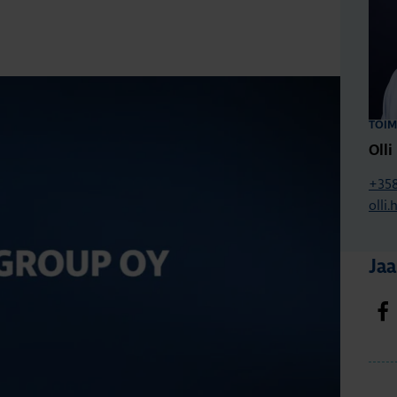
TOIM
Oll
+358
olli
Jaa