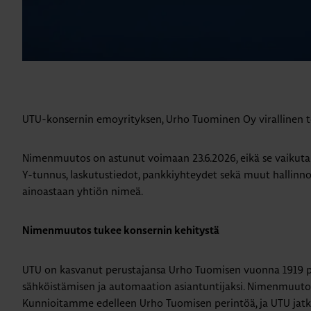
UTU-konsernin emoyrityksen, Urho Tuominen Oy virallinen 
Nimenmuutos on astunut voimaan 23.6.2026, eikä se vaikuta y
Y-tunnus, laskutustiedot, pankkiyhteydet sekä muut hallinnol
ainoastaan yhtiön nimeä.
Nimenmuutos tukee konsernin kehitystä
UTU on kasvanut perustajansa Urho Tuomisen vuonna 1919 pe
sähköistämisen ja automaation asiantuntijaksi. Nimenmuutos
Kunnioitamme edelleen Urho Tuomisen perintöä, ja UTU jatk