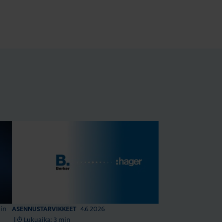
min
4.6.2026
ASENNUSTARVIKKEET
|
Lukuaika: 3 min