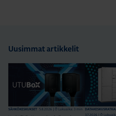
Uusimmat artikkelit
5.8.2026
|
Lukuaika: 3 min
SÄHKÖKESKUKSET
DATAKESKUSRATKA
3.7.2026
|
Lukuaik