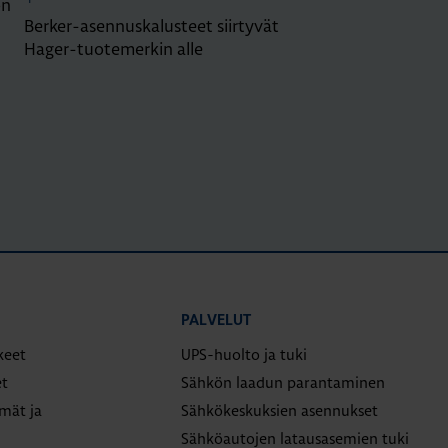
on
Berker-asennuskalusteet siirtyvät
Hager-tuotemerkin alle
PALVELUT
keet
UPS-huolto ja tuki
t
Sähkön laadun parantaminen
lmät ja
Sähkökeskuksien asennukset
Sähköautojen latausasemien tuki