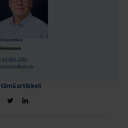
ITUSJOHTAJA
i Heinonen
 40 865 2280
.heinonen@utu.eu
 tämä artikkeli
Jaa Facebookissa
Jaa Twitterissä
Jaa LinkedInissä