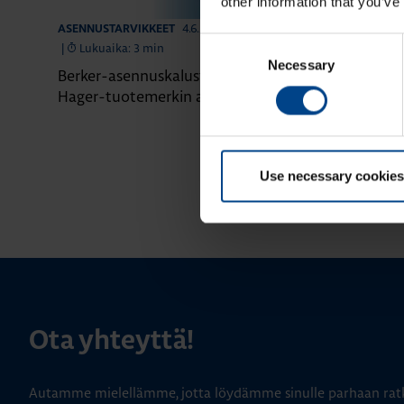
other information that you’ve
4.6.2026
ASENNUSTARVIKKEET
ASENNUSTARVIK
Consent
|
Lukuaika: 3 min
|
Lukuaika: 4 
Necessary
Selection
Berker-asennuskalusteet siirtyvät
Domovea – äl
Hager-tuotemerkin alle
yhdessä järje
Use necessary cookies
Ota yhteyttä!
Autamme mielellämme, jotta löydämme sinulle parhaan ratk