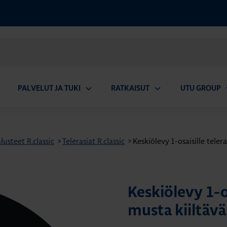
PALVELUT JA TUKI
RATKAISUT
UTU GROUP
aa
Avaa
Avaa
A
valikko
alavalikko
alavalikko
a
usteet R.classic
>
Telerasiat R.classic
>
Keskiölevy 1-osaisille telera
Keskiölevy 1-os
musta kiiltävä