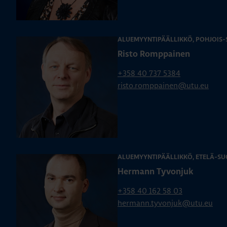
ALUEMYYNTIPÄÄLLIKKÖ, POHJOIS
Risto Romppainen
+358 40 737 5384
risto.romppainen@utu.eu
ALUEMYYNTIPÄÄLLIKKÖ, ETELÄ-SU
Hermann Tyvonjuk
+358 40 162 58 03
hermann.tyvonjuk@utu.eu