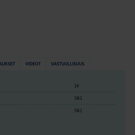
AUKSET
VIDEOT
VASTUULLISUUS
14
58.1
58.1