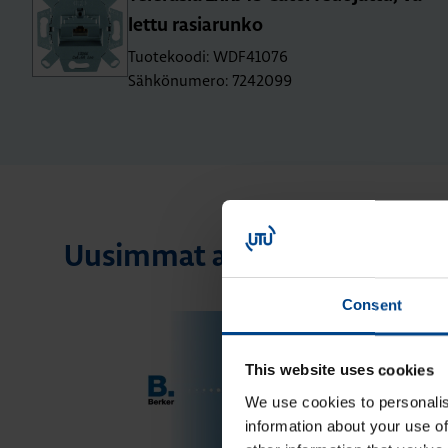
let­tu ra­sia­run­ko
Tuotekoodi: WDF41076
Sähkönumero: 7242099
Uusimmat artikkelit aihees
Consent
This website uses cookies
We use cookies to personalis
information about your use of