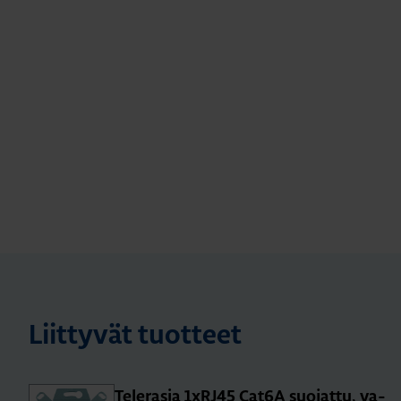
Liittyvät tuotteet
Te­le­ra­sia 1xRJ45 Cat6A suo­jat­tu, va­