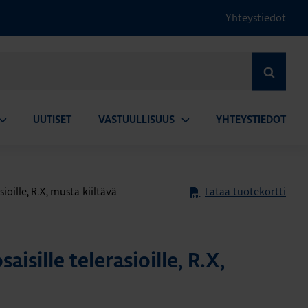
Yhteystiedot
HAE
UUTISET
VASTUULLISUUS
YHTEYSTIEDOT
vaa
Avaa
lavalikko
alavalikko
sioille, R.X, musta kiiltävä
Lataa tuotekortti
aisille telerasioille, R.X,