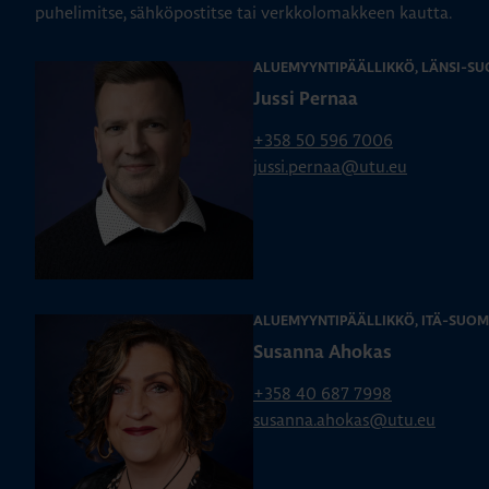
puhelimitse, sähköpostitse tai verkkolomakkeen kautta.
ALUEMYYNTIPÄÄLLIKKÖ, LÄNSI-SU
Jussi Pernaa
+358 50 596 7006
jussi.pernaa@utu.eu
ALUEMYYNTIPÄÄLLIKKÖ, ITÄ-SUOM
Susanna Ahokas
+358 40 687 7998
susanna.ahokas@utu.eu