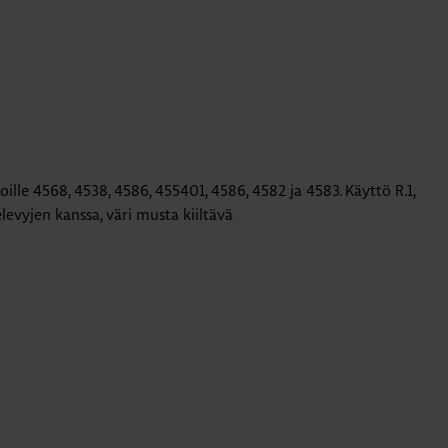
ioille 4568, 4538, 4586, 455401, 4586, 4582 ja 4583. Käyttö R.1,
televyjen kanssa, väri musta kiiltävä