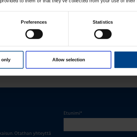
 provided to them or that they’ve collected from your use of their
24.11.2025
24.11.2025
KEET
ASENNUSTARVIKKEET
min
|
Lukuaika: 3 min
Preferences
Statistics
ykodin toiminnot
Matter – uusi älykotistandardi
stelmässä
KATSO LISÄÄ ARTIKKELEITA
 only
Allow selection
Etunimi
*
aisun. Otathan yhteyttä