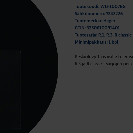
Tuotekoodi: WLF1007BG
Sähkönumero: 7242226
Tuotemerkki: Hager
GTIN: 3250610091401
Tuotesarja: R.1, R.3, R.classic
Minimipakkaus: 1 kpl
Keskiölevy 1-osaisille teleras
R.3 ja R.classic -sarjojen pei