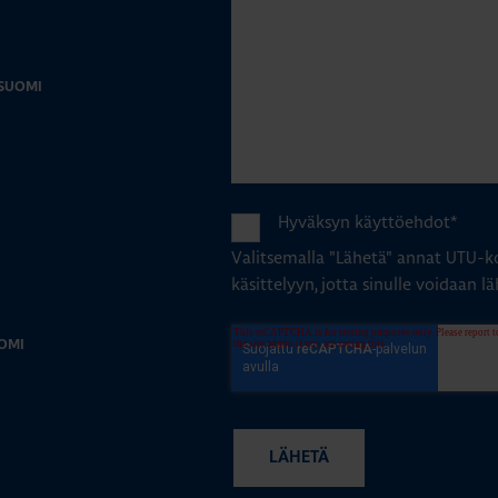
-SUOMI
Hyväksyn käyttöehdot
*
Valitsemalla "Lähetä" annat UTU-ko
käsittelyyn, jotta sinulle voidaan lä
OMI