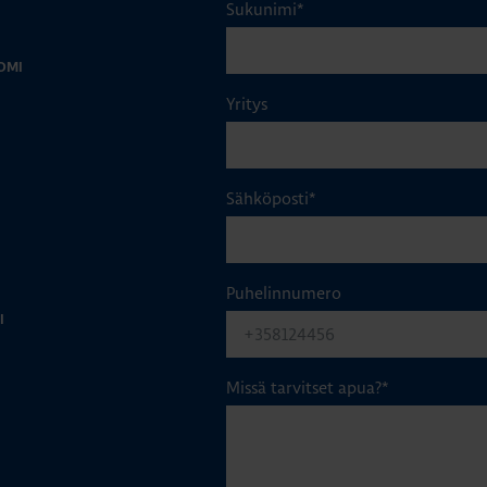
Sukunimi
*
OMI
Yritys
Sähköposti
*
Puhelinnumero
I
Missä tarvitset apua?
*