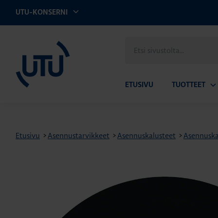
UTU-KONSERNI
UTU
Etsi
sivustolta
ETUSIVU
TUOTTEET
Av
ala
Etusivu
>
Asennustarvikkeet
>
Asennuskalusteet
>
Asennuskal