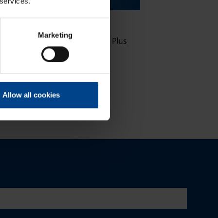
 services.
16.10.2025
ASENNUSTARVIKKEET
|
Lukuaika: 3 min
Marketing
Uuden sukupolven domovea Plus
korvaa domovea V1:n
Allow all cookies