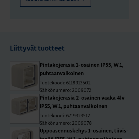
Liittyvät tuotteet
Pin­ta­ko­je­ra­sia 1-osai­nen IP55, W.1,
puh­taan­val­koi­nen
Tuotekoodi: 6118913502
Sähkönumero: 2009072
Pin­ta­ko­je­ra­sia 2-osai­nen vaaka 4lv
IP55, W.1, puh­taan­val­koi­nen
Tuotekoodi: 6719323512
Sähkönumero: 2009078
Up­poa­sen­nus­ke­hys 1-osai­nen, tii­vis­