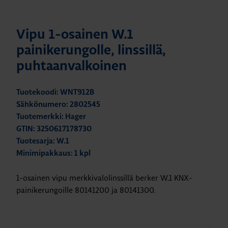
Vipu 1-osainen W.1
painikerungolle, linssillä,
puhtaanvalkoinen
Tuotekoodi: WNT912B
Sähkönumero: 2802545
Tuotemerkki: Hager
GTIN: 3250617178730
Tuotesarja: W.1
Minimipakkaus: 1 kpl
1-osainen vipu merkkivalolinssillä berker W.1 KNX-
painikerungoille 80141200 ja 80141300.