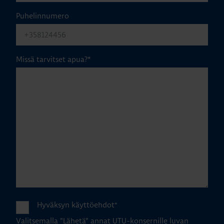
Puhelinnumero
Missä tarvitset apua?
*
Hyväksyn käyttöehdot
*
Valitsemalla "Lähetä" annat UTU-konsernille luvan