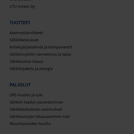
UTU Invest Oy
TUOTTEET
Asennustarvikkeet
Sähkökeskukset
Kotelojärjestelmät ja komponentit
Sähkönsyötön varmennus ja laatu
Sähköauton lataus
Sähkönjakelu ja energia
PALVELUT
UPS-huolto ja tuki
Sähkön laadun parantaminen
Sähkökeskuksien asennukset
Sähköautojen latausasemien tuki
Muuntamoiden huolto