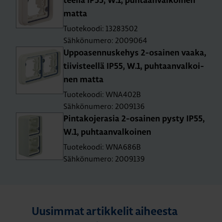
teel­lä IP55, W.1, puh­taan­val­koi­nen
matta
Tuotekoodi: 13283502
Sähkönumero: 2009064
Up­poa­sen­nus­ke­hys 2-osai­nen vaaka,
tii­vis­teel­lä IP55, W.1, puh­taan­val­koi­
nen matta
Tuotekoodi: WNA402B
Sähkönumero: 2009136
Pin­ta­ko­je­ra­sia 2-osai­nen pysty IP55,
W.1, puh­taan­val­koi­nen
Tuotekoodi: WNA686B
Sähkönumero: 2009139
Uusimmat artikkelit aiheesta