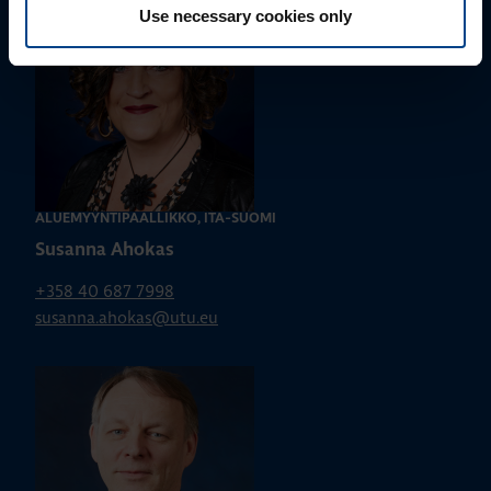
Use necessary cookies only
ALUEMYYNTIPÄÄLLIKKÖ, ITÄ-SUOMI
Susanna Ahokas
+358 40 687 7998
susanna.ahokas@utu.eu