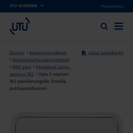
Yhteystiedot
UTU-KONSERNI
UTU
Etsi
AVAA
sivustolta
VALIKK
Etusivu
>
Asennustarvikkeet
Lataa tuotekortti
>
Kiinteistöohjausjärjestelmät
>
KNX easy
>
Painikkeet pinta-
asennus W.1
>
Vipu 1-osainen
W.1 painikerungolle, linssillä,
puhtaanvalkoinen