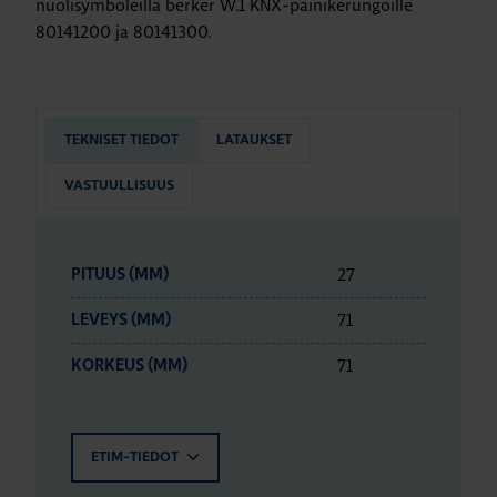
nuolisymboleilla berker W.1 KNX-painikerungoille
80141200 ja 80141300.
TEKNISET TIEDOT
LATAUKSET
VASTUULLISUUS
27
PITUUS (MM)
71
LEVEYS (MM)
71
KORKEUS (MM)
ETIM-TIEDOT