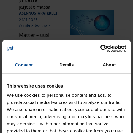
järjestelmässä
ASENNUSTARVIKKEET
24.11.2025
Lukuaika: 3 min
Matter – uusi
älykotistandardi
ASENNUSTARVIKKEET
16.10.2025
Lukuaika: 3 min
Consent
Details
About
Uuden sukupolven
domovea Plus
korvaa domovea
This website uses cookies
V1:n
We use cookies to personalise content and ads, to
provide social media features and to analyse our traffic.
We also share information about your use of our site with
KATSO LISÄÄ ARTIKKELEITA
our social media, advertising and analytics partners who
may combine it with other information that you’ve
provided to them or that they’ve collected from your use