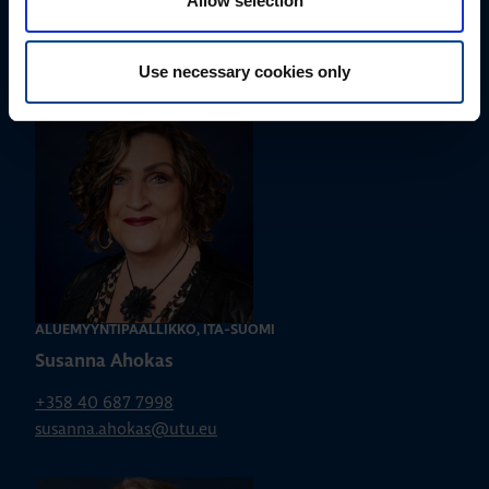
Allow selection
+358 50 596 7006
jussi.pernaa@utu.eu
Use necessary cookies only
ALUEMYYNTIPÄÄLLIKKÖ, ITÄ-SUOMI
Susanna Ahokas
+358 40 687 7998
susanna.ahokas@utu.eu