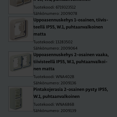
Tuotekoodi: 6719323512
Sähkönumero: 2009078
Up­poa­sen­nus­ke­hys 1-osai­nen, tii­vis­
teel­lä IP55, W.1, puh­taan­val­koi­nen
matta
Tuotekoodi: 13283502
Sähkönumero: 2009064
Up­poa­sen­nus­ke­hys 2-osai­nen vaaka,
tii­vis­teel­lä IP55, W.1, puh­taan­val­koi­
nen matta
Tuotekoodi: WNA402B
Sähkönumero: 2009136
Pin­ta­ko­je­ra­sia 2-osai­nen pysty IP55,
W.1, puh­taan­val­koi­nen
Tuotekoodi: WNA686B
Sähkönumero: 2009139