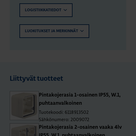
LOGISTIIKKATIEDOT
LUOKITUKSET JA MERKINNÄT
Liittyvät tuotteet
Pin­ta­ko­je­ra­sia 1-osai­nen IP55, W.1,
puh­taan­val­koi­nen
Tuotekoodi: 6118913502
Sähkönumero: 2009072
Pin­ta­ko­je­ra­sia 2-osai­nen vaaka 4lv
IP55, W.1, puh­taan­val­koi­nen