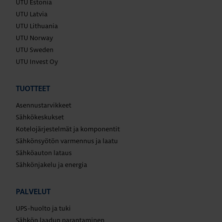
UTU Estonia
UTU Latvia
UTU Lithuania
UTU Norway
UTU Sweden
UTU Invest Oy
TUOTTEET
Asennustarvikkeet
Sähkökeskukset
Kotelojärjestelmät ja komponentit
Sähkönsyötön varmennus ja laatu
Sähköauton lataus
Sähkönjakelu ja energia
PALVELUT
UPS-huolto ja tuki
Sähkön laadun parantaminen