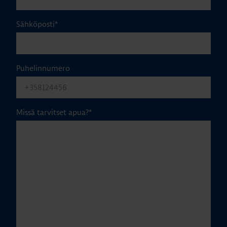
Sähköposti
*
Puhelinnumero
Missä tarvitset apua?
*