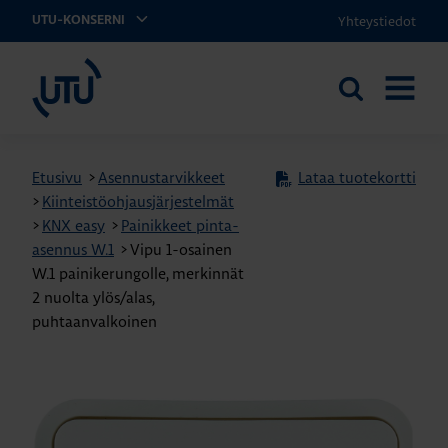
Yhteystiedot
UTU-KONSERNI
UTU
Etsi
AVAA
sivustolta
VALIKK
Etusivu
>
Asennustarvikkeet
Lataa tuotekortti
>
Kiinteistöohjausjärjestelmät
>
KNX easy
>
Painikkeet pinta-
asennus W.1
>
Vipu 1-osainen
W.1 painikerungolle, merkinnät
2 nuolta ylös/alas,
puhtaanvalkoinen