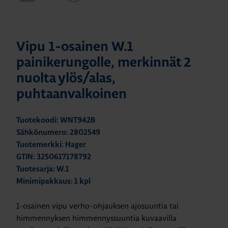
Vipu 1-osainen W.1
painikerungolle, merkinnät 2
nuolta ylös/alas,
puhtaanvalkoinen
Tuotekoodi: WNT942B
Sähkönumero: 2802549
Tuotemerkki: Hager
GTIN: 3250617178792
Tuotesarja: W.1
Minimipakkaus: 1 kpl
1-osainen vipu verho-ohjauksen ajosuuntia tai
himmennyksen himmennyssuuntia kuvaavilla