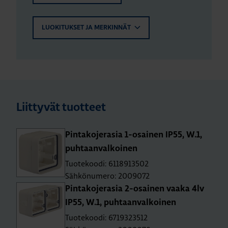
LUOKITUKSET JA MERKINNÄT
Liittyvät tuotteet
Pin­ta­ko­je­ra­sia 1-osai­nen IP55, W.1,
puh­taan­val­koi­nen
Tuotekoodi: 6118913502
Sähkönumero: 2009072
Pin­ta­ko­je­ra­sia 2-osai­nen vaaka 4lv
IP55, W.1, puh­taan­val­koi­nen
Tuotekoodi: 6719323512