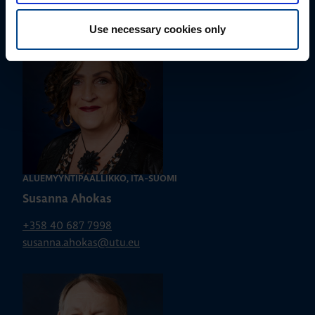
jussi.pernaa@utu.eu
Use necessary cookies only
ALUEMYYNTIPÄÄLLIKKÖ, ITÄ-SUOMI
Susanna Ahokas
+358 40 687 7998
susanna.ahokas@utu.eu