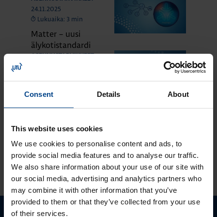
24.11.2025
Lukuaika: 3 min
Matter – uusi
älykotistandardi
ASENNUSTARVIKKEET
16.10.2025
Lukuaika: 3 min
Uuden sukupolven
Consent
Details
About
domovea Plus
korvaa domovea
V1:n
This website uses cookies
We use cookies to personalise content and ads, to
provide social media features and to analyse our traffic.
KATSO LISÄÄ ARTIKKELEITA
We also share information about your use of our site with
our social media, advertising and analytics partners who
may combine it with other information that you’ve
provided to them or that they’ve collected from your use
of their services.