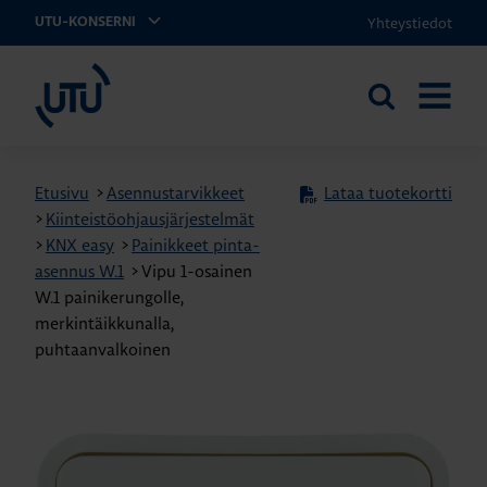
Yhteystiedot
UTU-KONSERNI
UTU
Etsi
AVAA
sivustolta
VALIKK
Etusivu
>
Asennustarvikkeet
Lataa tuotekortti
>
Kiinteistöohjausjärjestelmät
>
KNX easy
>
Painikkeet pinta-
asennus W.1
>
Vipu 1-osainen
W.1 painikerungolle,
merkintäikkunalla,
puhtaanvalkoinen