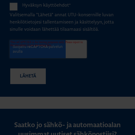
Hyväksyn käyttöehdot
*
Valitsemalla "Lähetä" annat UTU-konsernille luvan
henkilötietojesi tallentamiseen ja käsittelyyn, jotta
sinulle voidaan lähettää tilaamaasi sisältöä.
Saatko jo sähkö- ja automaatioalan
uusimmat uutiset sähköpostiisi?