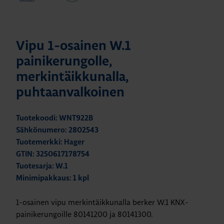
Vipu 1-osainen W.1
painikerungolle,
merkintäikkunalla,
puhtaanvalkoinen
Tuotekoodi: WNT922B
Sähkönumero: 2802543
Tuotemerkki: Hager
GTIN: 3250617178754
Tuotesarja: W.1
Minimipakkaus: 1 kpl
1-osainen vipu merkintäikkunalla berker W.1 KNX-
painikerungoille 80141200 ja 80141300.