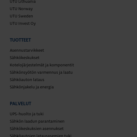
UTU Lithuania
UTU Norway
UTU Sweden
UTU Invest Oy
TUOTTEET
Asennustarvikkeet
Sähkökeskukset
Kotelojärjestelmät ja komponentit
Sähkönsyötön varmennus ja laatu
Sähköauton lataus
Sähkönjakelu ja energia
PALVELUT
UPS-huolto ja tuki
Sähkön laadun parantaminen
Sähkökeskuksien asennukset
Sähköautojen latausasemien tuki