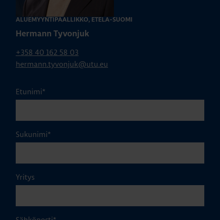
ALUEMYYNTIPÄÄLLIKKÖ, ETELÄ-SUOMI
Hermann Tyvonjuk
+358 40 162 58 03
hermann.tyvonjuk@utu.eu
Etunimi
*
Sukunimi
*
Yritys
Sähköposti
*