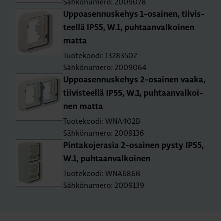
Sähkönumero: 2009078
Up­poa­sen­nus­ke­hys 1-osai­nen, tii­vis­
teel­lä IP55, W.1, puh­taan­val­koi­nen
matta
Tuotekoodi: 13283502
Sähkönumero: 2009064
Up­poa­sen­nus­ke­hys 2-osai­nen vaaka,
tii­vis­teel­lä IP55, W.1, puh­taan­val­koi­
nen matta
Tuotekoodi: WNA402B
Sähkönumero: 2009136
Pin­ta­ko­je­ra­sia 2-osai­nen pysty IP55,
W.1, puh­taan­val­koi­nen
Tuotekoodi: WNA686B
Sähkönumero: 2009139