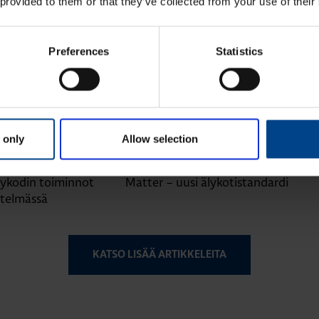
 provided to them or that they’ve collected from your use of their
Preferences
Statistics
 only
Allow selection
24.11.2025
24.11.2025
KEET
ASENNUSTARVIKKEET
min
|
Lukuaika: 3 min
ykodin toiminnot
Matter – uusi älykotistandardi
stelmässä
KATSO LISÄÄ ARTIKKELEITA