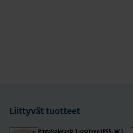
Liittyvät tuotteet
Pin­ta­ko­je­ra­sia 1-osai­nen IP55, W.1,