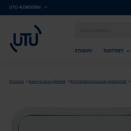
UTU-KONSERNI
UTU
Etsi
sivustolta
ETUSIVU
TUOTTEET
Av
ala
Etusivu
>
Asennustarvikkeet
>
Kiinteistöohjausjärjestelmät
>