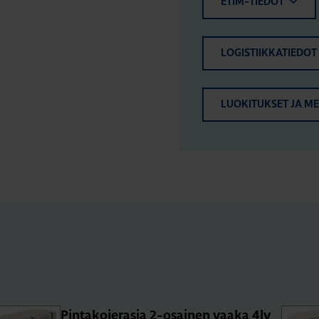
ETIM-TIEDOT
LOGISTIIKKATIEDOT
LUOKITUKSET JA M
Pin­ta­ko­je­ra­sia 2-osai­nen vaaka 4lv