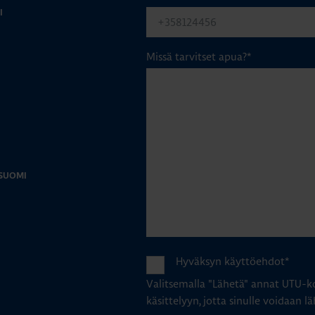
I
Missä tarvitset apua?
*
-SUOMI
Hyväksyn käyttöehdot
*
Valitsemalla "Lähetä" annat UTU-ko
käsittelyyn, jotta sinulle voidaan lä