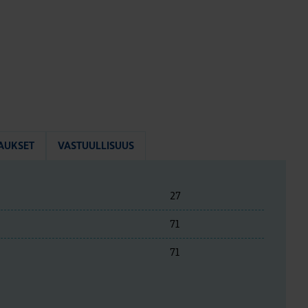
AUKSET
VASTUULLISUUS
27
71
71