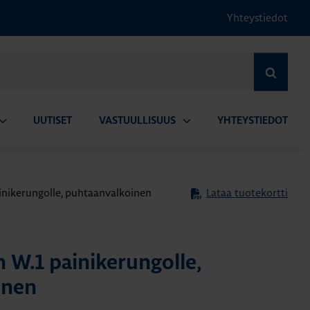
Yhteystiedot
HAE
UUTISET
VASTUULLISUUS
YHTEYSTIEDOT
vaa
Avaa
lavalikko
alavalikko
inikerungolle, puhtaanvalkoinen
Lataa tuotekortti
 W.1 painikerungolle,
inen