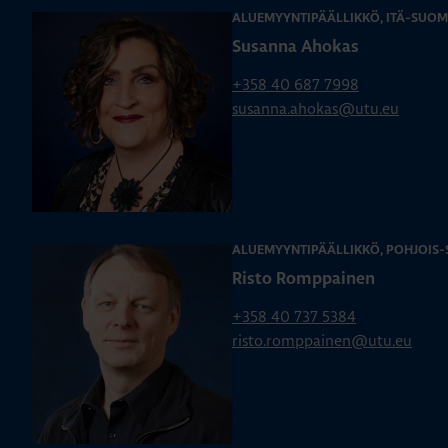
ALUEMYYNTIPÄÄLLIKKÖ, ITÄ-SUOM
Susanna Ahokas
+358 40 687 7998
susanna.ahokas@utu.eu
ALUEMYYNTIPÄÄLLIKKÖ, POHJOIS
Risto Romppainen
+358 40 737 5384
risto.romppainen@utu.eu