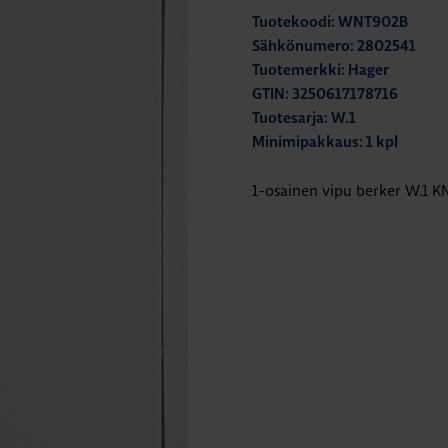
Tuotekoodi: WNT902B
Sähkönumero: 2802541
Tuotemerkki: Hager
GTIN: 3250617178716
Tuotesarja: W.1
Minimipakkaus: 1 kpl
1-osainen vipu berker W.1 K