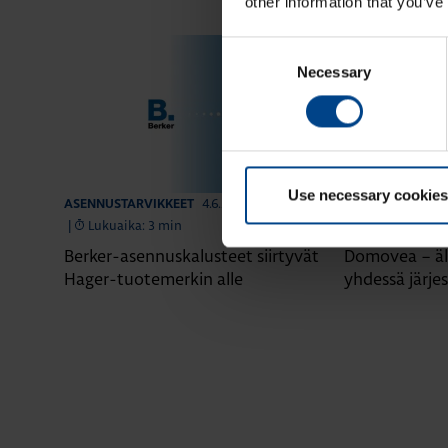
other information that you’ve
Consent
Necessary
Selection
Use necessary cookies
4.6.2026
ASENNUSTARVIKKEET
ASENNUSTARVIK
|
Lukuaika: 3 min
|
Lukuaika: 4 
Berker-asennuskalusteet siirtyvät
Domovea – äl
Hager-tuotemerkin alle
yhdessä järje