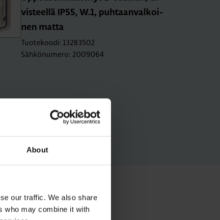
vis­teel­lä IP55, W.1, puh­taan­val­koi­
nen matta
Tuotekoodi: 13283502
Sähkönumero: 2009064
About
se our traffic. We also share
ers who may combine it with