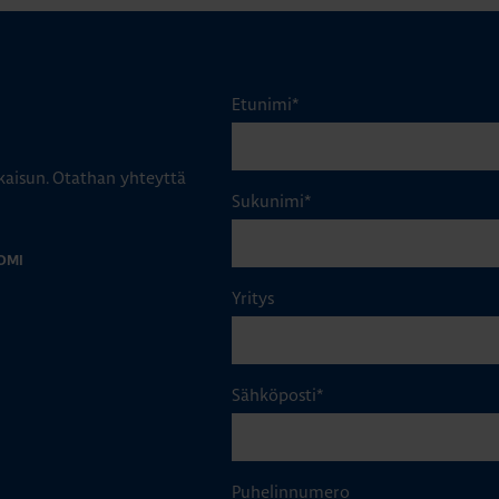
Etunimi
*
aisun. Otathan yhteyttä
Sukunimi
*
OMI
Yritys
Sähköposti
*
Puhelinnumero