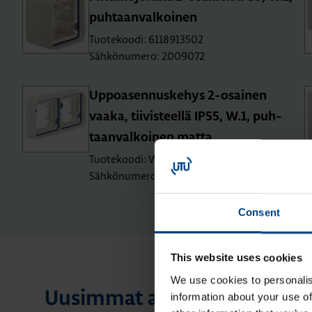
puh­taan­val­koi­nen
Tuotekoodi: 6118913502
Sähkönumero: 2009072
Up­poa­sen­nus­ke­hys 2-osai­nen
vaaka, tii­vis­teel­lä IP55, W.1, puh­
taan­val­koi­nen matta
Tuotekoodi: WNA402B
Sähkönumero: 2009136
Consent
This website uses cookies
We use cookies to personalis
Uusimmat artikkelit aihees
information about your use of