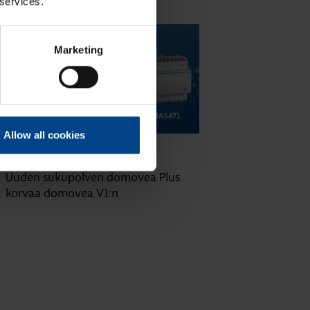
 services.
Marketing
Allow all cookies
16.10.2025
ASENNUSTARVIKKEET
|
Lukuaika: 3 min
Uuden sukupolven domovea Plus
korvaa domovea V1:n