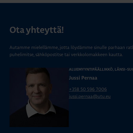
Ota yhteyttä!
Autamme mielellämme, jotta löydämme sinulle parhaan ratk
puhelimitse, sähköpostitse tai verkkolomakkeen kautta.
ALUEMYYNTIPÄÄLLIKKÖ, LÄNSI-SU
Jussi Pernaa
+358 50 596 7006
jussi.pernaa@utu.eu