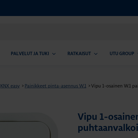
PALVELUT JA TUKI
RATKAISUT
UTU GROUP
aa
Avaa
Avaa
A
valikko
alavalikko
alavalikko
a
KNX easy
>
Painikkeet pinta-asennus W.1
>
Vipu 1-osainen W.1 pa
Vipu 1-osainen
puhtaanvalko