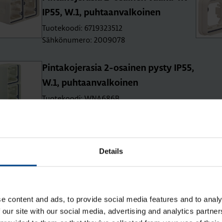
IP55, W.1, puh­taan­val­koi­nen
Tuotekoodi: 6719323512
Sähkönumero: 2009078
Pin­ta­ko­je­ra­sia 2-osai­nen pysty IP55,
W.1, puh­taan­val­koi­nen
Tuotekoodi: WNA686B
Sähkönumero: 2009139
Details
e content and ads, to provide social media features and to analy
ta Asennustarvikkeet
 our site with our social media, advertising and analytics partn