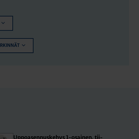
ERKINNÄT
Up­poa­sen­nus­ke­hys 1-osai­nen, tii­