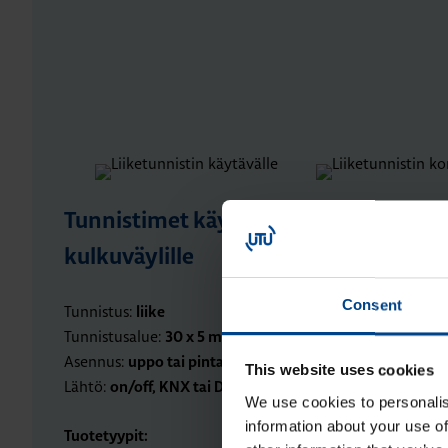
Tunnistimet käytävä,
Tunnistimet k
kulkuväylille
hallit ja varas
Consent
Tunnistus:
Tunnistus:
liike
liike
Tunnistusalue:
Tunnistusalue:
30 x 5 metriä
22 x 
Asennus:
Asennus:
uppo tai pinta
pinta
This website uses cookies
Lähtö:
Lähtö:
on/off, KNX tai DALI
on/off, KNX t
We use cookies to personalis
information about your use of
Tuotetyypit:
Tuotetyypit: