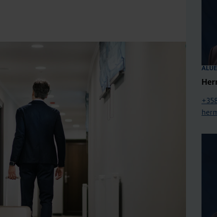
ALUE
Her
+358
her