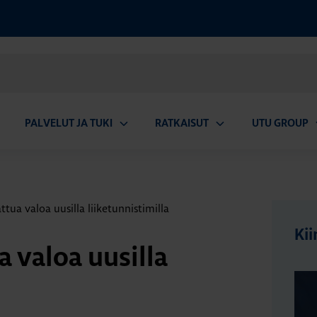
PALVELUT JA TUKI
RATKAISUT
UTU GROUP
aa
Avaa
Avaa
A
valikko
alavalikko
alavalikko
a
tua valoa uusilla liiketunnistimilla
Kii
 valoa uusilla