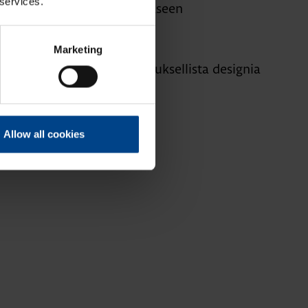
 services.
avointen tilojen sähköistykseen
25.3.2025
ASENNUSTARVIKKEET
Marketing
Hager Manu­faktur – poikkeuksellista designia
sähkökalusteilla
Allow all cookies