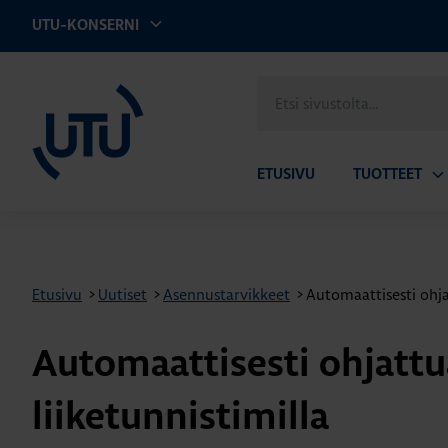
UTU-KONSERNI
UTU
Etsi
sivustolta
ETUSIVU
TUOTTEET
Av
ala
Etusivu
>
Uutiset
>
Asennustarvikkeet
>
Automaattisesti ohjat
Automaattisesti ohjattua
liiketunnistimilla