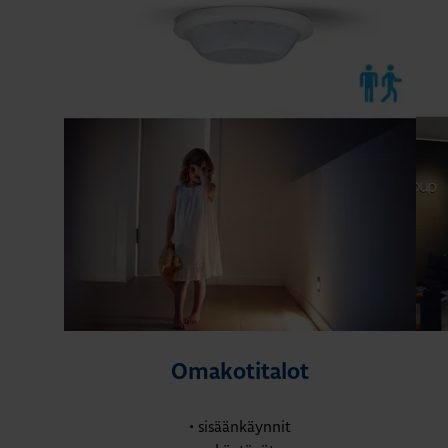
Omakotitalot
• sisäänkäynnit