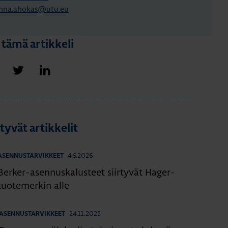
nna.ahokas@utu.eu
 tämä artikkeli
Jaa Facebookissa
Jaa Twitterissä
Jaa LinkedInissä
ttyvät artikkelit
4.6.2026
ASENNUSTARVIKKEET
Berker-asennuskalusteet siirtyvät Hager-
tuotemerkin alle
24.11.2025
ASENNUSTARVIKKEET