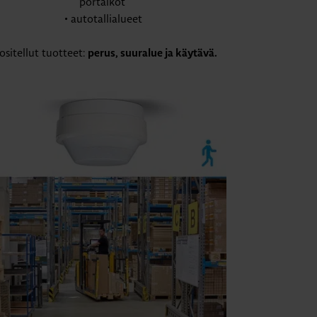
portaikot
• autotallialueet
ositellut tuotteet:
perus, suuralue ja käytävä.