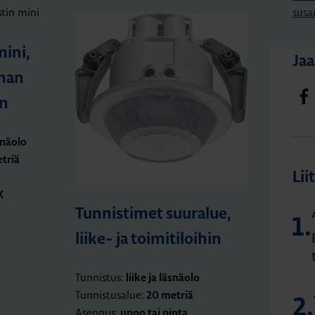
susa
mini,
Jaa
man
n
äsnäolo
triä
Lii
X
Tunnistimet suuralue,
1.
liike- ja toimitiloihin
Tunnistus:
liike ja läsnäolo
Tunnistusalue:
20 metriä
2.
Asennus:
uppo tai pinta