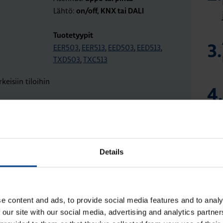
Lähtö:
on/off, KNX tai DALI
Tuotetyypit
3.
EER503
,
EER513
,
EED503
,
EED513
,
TXD503
,
TXC513
4.
orkeatila,
tot
5.
Details
12 metriä
ai DALI
e content and ads, to provide social media features and to analy
6.
 our site with our social media, advertising and analytics partn