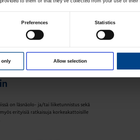
 provided to them or that they’ve collected from your use of their
518
Preferences
Statistics
7.
 only
Allow selection
in
ssä on läsnäolo- ja/tai liiketunnistus sekä
ös erityisiä ratkaisuja korkeakattoisille
.