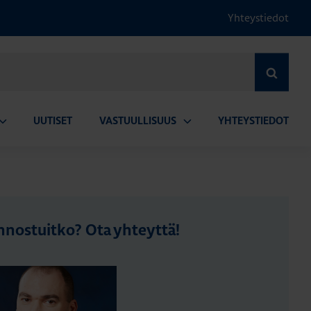
Yhteystiedot
HAE
UUTISET
VASTUULLISUUS
YHTEYSTIEDOT
vaa
Avaa
lavalikko
alavalikko
nnostuitko? Ota yhteyttä!