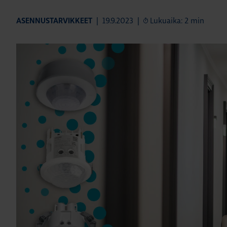
|
19.9.2023
|
Lukuaika: 2 min
ASENNUSTARVIKKEET