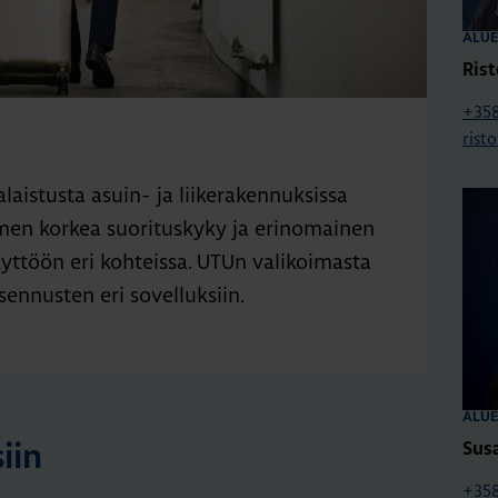
ALUE
Ris
+358
rist
laistusta asuin- ja liikerakennuksissa
timen korkea suorituskyky ja erinomainen
yttöön eri kohteissa. UTUn valikoimasta
sennusten eri sovelluksiin.
ALUE
Sus
iin
+358