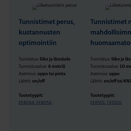
Tunnistimet perus,
Tunnistimet 
kustannusten
mahdollisim
optimointiin
huomaamato
Tunnistus:
Tunnistus:
liike ja läsnäolo
liike ja l
Tunnistusalue:
Tunnistusalue:
6 metriä
10 me
Asennus:
Asennus:
uppo tai pinta
uppo
Lähtö:
Lähtö:
on/off
on/off tai KN
Tuotetyypit:
Tuotetyypit:
EE804A
,
EE805A
EER501
,
TXD501