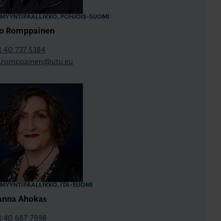
MYYNTIPÄÄLLIKKÖ, POHJOIS-SUOMI
to Romppainen
 40 737 5384
o.romppainen@utu.eu
MYYNTIPÄÄLLIKKÖ, ITÄ-SUOMI
anna Ahokas
 40 687 7998