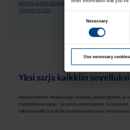
other information that you’ve
EER505
,
EER515
,
EED505
,
EED515
,
EER518
,
EED518
,
TXC
TXD505
,
TXC515
Consent
Necessary
Selection
Use necessary cookies
Yksi sarja kaikkiin sovelluksi
Ilmaisimemme mukautuvat erilaisiin ympäristöihin, ja nii
mahdollisuus uppo- tai pinta-asennukseen. Tarjoamme my
rakennuksille ja erittäin huomaamattoman miniversion