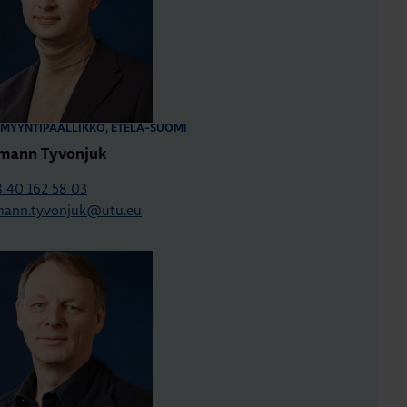
MYYNTIPÄÄLLIKKÖ, ETELÄ-SUOMI
mann Tyvonjuk
 40 162 58 03
mann.tyvonjuk@utu.eu