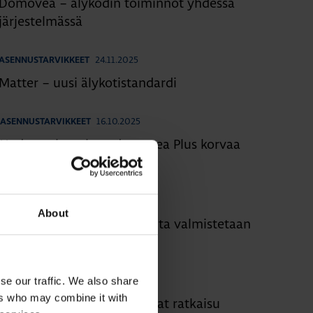
Domovea – älykodin toiminnot yhdessä
järjestelmässä
24.11.2025
ASENNUSTARVIKKEET
Matter – uusi älykotistandardi
16.10.2025
ASENNUSTARVIKKEET
Uuden sukupolven domovea Plus korvaa
domovea V1:n
9.9.2025
ASENNUSTARVIKKEET
About
W.1-sarjan asennuskalusteita valmistetaan
kierrätysmateriaalista
14.5.2025
se our traffic. We also share
ASENNUSTARVIKKEET
ers who may combine it with
Avattavat lattiakanavat ovat ratkaisu