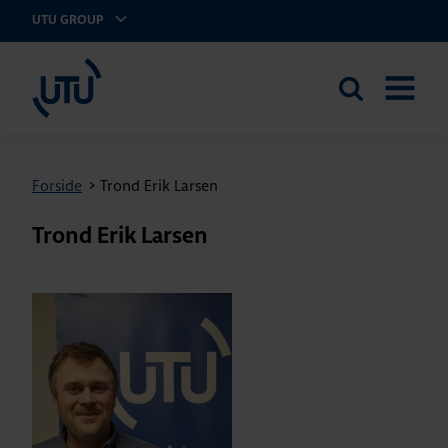
UTU GROUP
UTU Norge AS
Search
OPEN
the
MENU
site
Forside
>
Trond Erik Larsen
Trond Erik Larsen