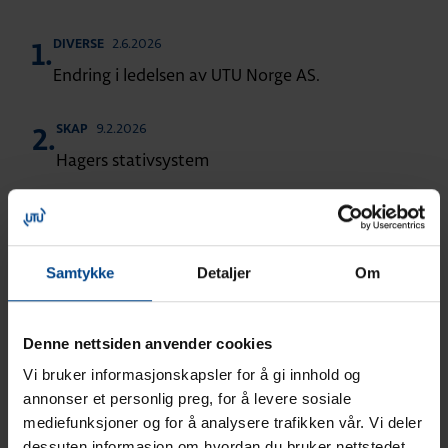
2.6.2026
DIVERSE
1.
Endring i ledelsen av UTU Norge AS.
9.2.2026
SKAP
2.
Hagers stativsystem
9.1.2026
GRENSTAVER
SVART INSTALLASJONSMATERIELL
3.
Grenstaver fra UTU – fleksibel strøm- og
datatilførsel
Samtykke
Detaljer
Om
9.1.2026
DIVERSE
4.
Denne nettsiden anvender cookies
Utviklingen av TKS-skapet – norsk design og
produksjon
Vi bruker informasjonskapsler for å gi innhold og
annonser et personlig preg, for å levere sosiale
mediefunksjoner og for å analysere trafikken vår. Vi deler
12.12.2025
DIVERSE
5.
dessuten informasjon om hvordan du bruker nettstedet