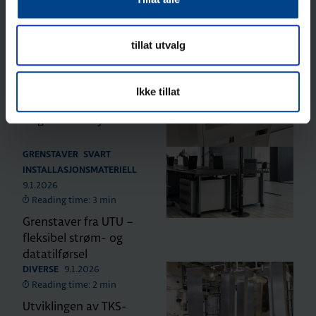
2.6.2026
DIVERSE
Reading time: 2 min
tillat utvalg
Endring i ledelsen av
UTU Norge AS.
9.2.2026
SKAP
Ikke tillat
Reading time: 3 min
Hagers stativsystem
GRENSTAVER
SVART
INSTALLASJONSMATERIELL
9.1.2026
Reading time: 3 min
Grenstaver fra UTU –
fleksibel strøm- og
datatilførsel
9.1.2026
DIVERSE
Reading time: 2 min
Utviklingen av TKS-