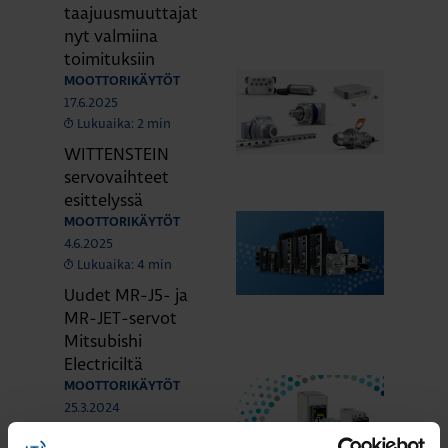
taajuusmuuttajat
nyt valmiina
toimituksiin
MOOTTORIKÄYTÖT
17.6.2025
Lukuaika: 2 min
WITTENSTEIN
servovaihteet
esittelyssä
MOOTTORIKÄYTÖT
4.6.2025
Lukuaika: 4 min
Uudet MR-J5- ja
MR-JET-servot
Mitsubishi
Electriciltä
MOOTTORIKÄYTÖT
25.3.2024
Lukuaika: 3 min