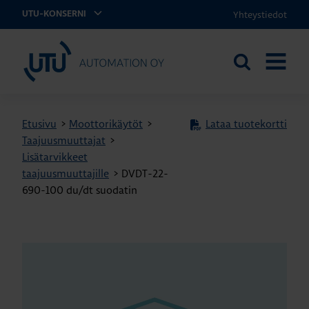
Yhteystiedot
UTU-KONSERNI
UTU Automation
Etsi
AVAA
sivustolta
VALIKK
Etusivu
>
Moottorikäytöt
>
Lataa tuotekortti
Taajuusmuuttajat
>
Lisätarvikkeet
taajuusmuuttajille
>
DVDT-22-
690-100 du/dt suodatin