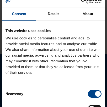
Solcon-Igel
tuotteet jo lähes
30 vuotta
Consent
Details
About
tuotevalikoimassamme
This website uses cookies
We use cookies to personalise content and ads, to
KATSO LISÄÄ ARTIKKELEITA
provide social media features and to analyse our traffic.
We also share information about your use of our site with
our social media, advertising and analytics partners who
may combine it with other information that you’ve
provided to them or that they’ve collected from your use
Ota yhteyttä!
of their services.
Autamme mielellämme, jotta löydämme sinulle
parhaan ratkaisun. Otathan yhtettä puhelimitse,
Consent
sähköpostitse tai verkkolomakkeen kautta.
Necessary
Selection