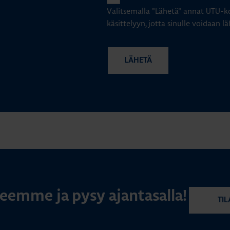
Valitsemalla "Lähetä" annat UTU-ko
käsittelyyn, jotta sinulle voidaan lä
rjeemme ja pysy ajantasalla!
TIL