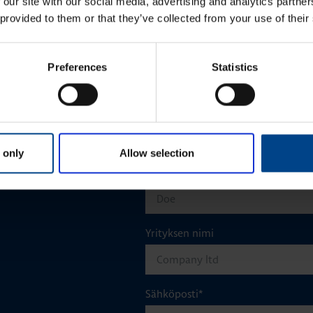
 our site with our social media, advertising and analytics partn
 provided to them or that they’ve collected from your use of their
Preferences
Statistics
Etunimi
*
 only
Allow selection
aisun. Otathan yhtettä
Sukunimi
*
Yrityksen nimi
Sähköposti
*