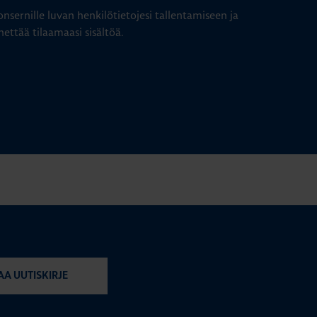
nsernille luvan henkilötietojesi tallentamiseen ja
hettää tilaamaasi sisältöä.
AA UUTISKIRJE