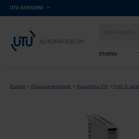
UTU-KONSERNI
Etsi
UTU Automation
sivustolta
ETUSIVU
Etusivu
>
Ohjausjärjestelmät
>
Hajautettu I/O
>
FnIO G-sarj