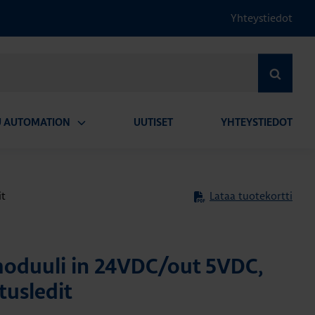
Yhteystiedot
HAE
U AUTOMATION
UUTISET
YHTEYSTIEDOT
Avaa
alavalikko
it
Lataa tuotekortti
oduuli in 24VDC/out 5VDC,
tusledit