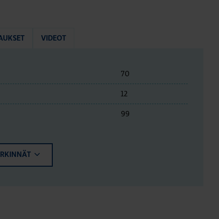
AUKSET
VIDEOT
70
12
99
ERKINNÄT