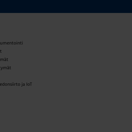
trumentointi
t
lmät
ttymät
edonsiirto ja IoT