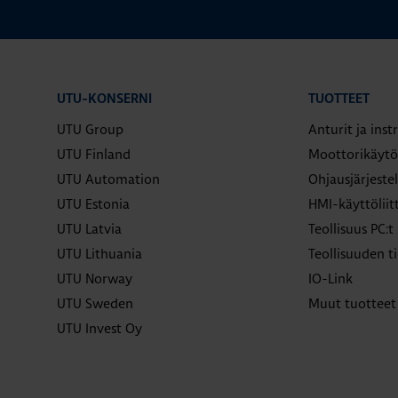
UTU-KONSERNI
TUOTTEET
UTU Group
Anturit ja ins
UTU Finland
Moottorikäytö
UTU Automation
Ohjausjärjeste
UTU Estonia
HMI-käyttölii
UTU Latvia
Teollisuus PC:t
UTU Lithuania
Teollisuuden ti
UTU Norway
IO-Link
UTU Sweden
Muut tuotteet
UTU Invest Oy