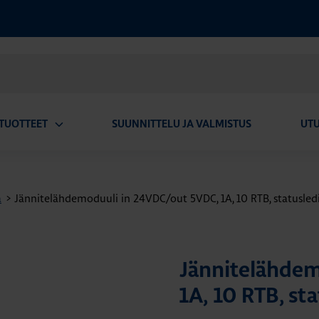
TUOTTEET
SUUNNITTELU JA VALMISTUS
UT
Avaa
alavalikko
a
>
Jännitelähdemoduuli in 24VDC/out 5VDC, 1A, 10 RTB, statusled
Jännitelähdem
1A, 10 RTB, sta