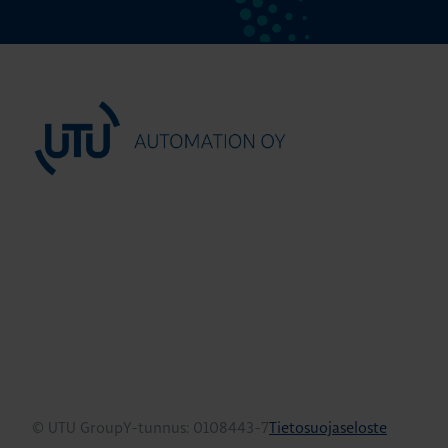
© UTU Group
Y-tunnus: 0108443-7
Tietosuojaseloste