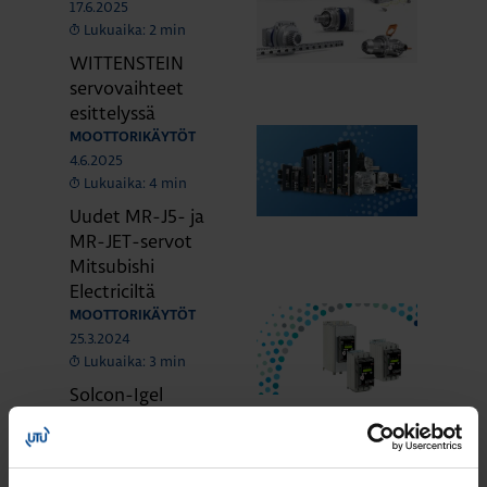
17.6.2025
Lukuaika: 2 min
WITTENSTEIN
servovaihteet
esittelyssä
MOOTTORIKÄYTÖT
4.6.2025
Lukuaika: 4 min
Uudet MR-J5- ja
MR-JET-servot
Mitsubishi
Electriciltä
MOOTTORIKÄYTÖT
25.3.2024
Lukuaika: 3 min
Solcon-Igel
tuotteet jo lähes
30 vuotta
tuotevalikoimassamme