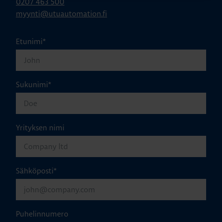
0207 463 500
myynti@utuautomation.fi
Etunimi
*
Sukunimi
*
Yrityksen nimi
Sähköposti
*
Puhelinnumero