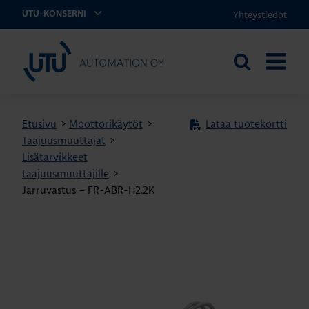
Yhteystiedot
UTU-KONSERNI
UTU Automation
Etsi
AVAA
sivustolta
VALIKK
Etusivu
>
Moottorikäytöt
>
Lataa tuotekortti
Taajuusmuuttajat
>
Lisätarvikkeet
taajuusmuuttajille
>
Jarruvastus – FR-ABR-H2.2K