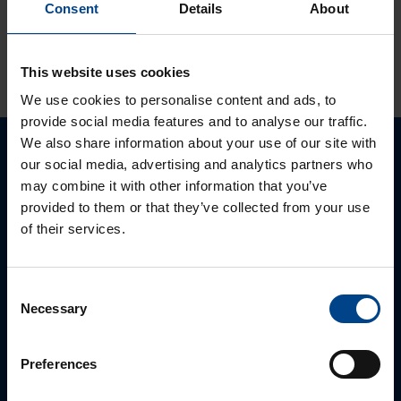
Consent
Details
About
KATSO LISÄÄ ARTIKKELEITA
This website uses cookies
We use cookies to personalise content and ads, to
provide social media features and to analyse our traffic.
We also share information about your use of our site with
our social media, advertising and analytics partners who
Ota yhteyttä!
may combine it with other information that you’ve
provided to them or that they’ve collected from your use
Autamme mielellämme, jotta löydämme sinulle
of their services.
parhaan ratkaisun. Otathan yhtettä puhelimitse,
sähköpostitse tai verkkolomakkeen kautta.
Consent
Necessary
Selection
Preferences