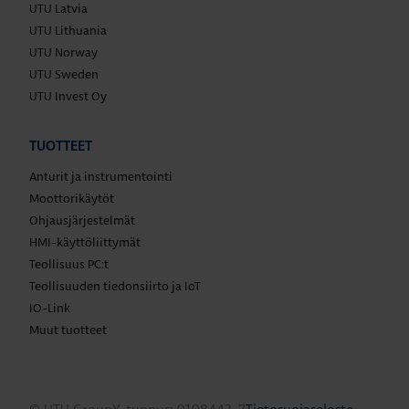
UTU Latvia
UTU Lithuania
UTU Norway
UTU Sweden
UTU Invest Oy
TUOTTEET
Anturit ja instrumentointi
Moottorikäytöt
Ohjausjärjestelmät
HMI-käyttöliittymät
Teollisuus PC:t
Teollisuuden tiedonsiirto ja IoT
IO-Link
Muut tuotteet