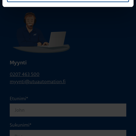
Myynti
0207 463 500
myynti@utuautomation.fi
Etunimi
*
Sukunimi
*