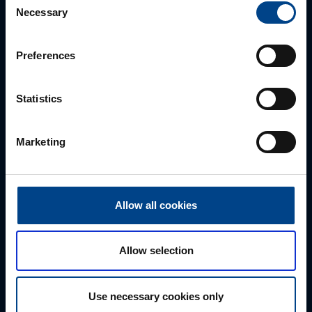
Necessary
Selection
Autamme mielellämme, jotta löydämme sinulle
parhaan ratkaisun. Otathan yhtettä puhelimitse,
sähköpostitse tai verkkolomakkeen kautta.
Preferences
Statistics
Marketing
Allow all cookies
Tekninen tuki
Allow selection
0207 463 515
tuki@utuautomation.fi
Use necessary cookies only