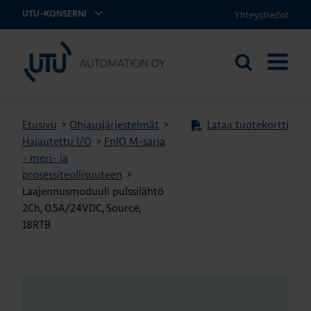
Yhteystiedot
UTU-KONSERNI
UTU Automation
Etsi
AVAA
sivustolta
VALIKK
Etusivu
>
Ohjausjärjestelmät
>
Lataa tuotekortti
Hajautettu I/O
>
FnIO M-sarja
- meri- ja
prosessiteollisuuteen
>
Laajennusmoduuli pulssilähtö
2Ch, 0.5A/24VDC, Source,
18RTB