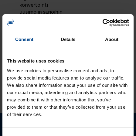
konvertointi
uusimpiin sarjoihin
MOOTTORIKÄYTÖT
OHJAUSJÄRJESTELMÄT
12.9.2023
Lukuaika: 1 min
Consent
Details
About
Tutustu ja ota
käyttöön:
MyMitsubishi web-
This website uses cookies
portaali
We use cookies to personalise content and ads, to
provide social media features and to analyse our traffic.
We also share information about your use of our site with
our social media, advertising and analytics partners who
KATSO LISÄÄ ARTIKKELEITA
may combine it with other information that you’ve
provided to them or that they’ve collected from your use
of their services.
Ota yhteyttä!
Consent