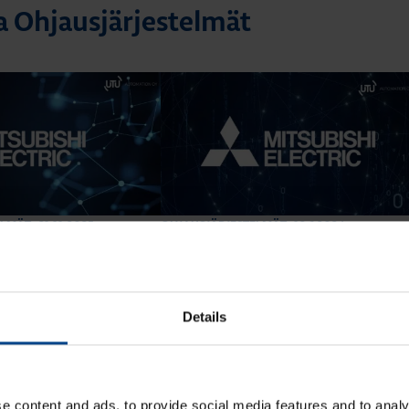
a Ohjausjärjestelmät
21.11.2025
12.6.2024
ELMÄT
OHJAUSJÄRJESTELMÄT
min
|
Lukuaika: 3 min
ectricin ohjelmoitavien
Mitsubishi Electricin ohjelmoitavien
onvertointi uusimpiin
logiikoiden konvertointi uusimpiin
sarjoihin
Details
KATSO LISÄÄ ARTIKKELEITA
e content and ads, to provide social media features and to analy