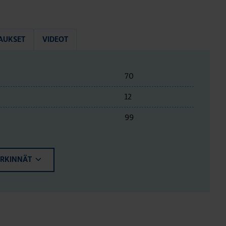
AUKSET
VIDEOT
70
12
99
ERKINNÄT