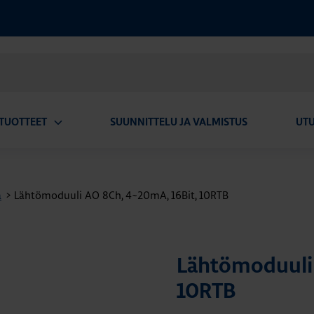
TUOTTEET
SUUNNITTELU JA VALMISTUS
UT
Avaa
alavalikko
a
>
Lähtömoduuli AO 8Ch, 4~20mA, 16Bit, 10RTB
Lähtömoduuli 
10RTB