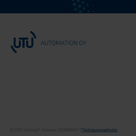
© UTU Group
Y-tunnus: 0108443-7
Tietosuojaseloste