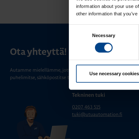
information about your use of
other information that you’ve
Consent
Necessary
Selection
Ota yhteyttä!
Autamme mielellämme, jotta löydämme sinulle parhaan ratk
Use necessary cookies
puhelimitse, sähköpostitse tai verkkolomakkeen kautta.
Tekninen tuki
0207 463 515
tuki@utuautomation.fi