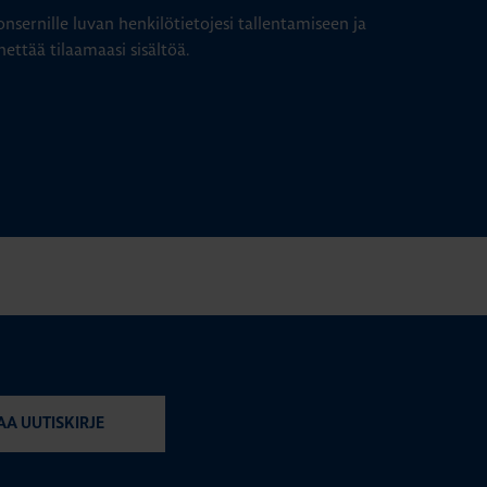
nsernille luvan henkilötietojesi tallentamiseen ja
hettää tilaamaasi sisältöä.
AA UUTISKIRJE