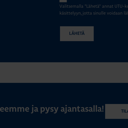
Valitsemalla "Lähetä" annat UTU-ko
käsittelyyn, jotta sinulle voidaan lä
rjeemme ja pysy ajantasalla!
TIL