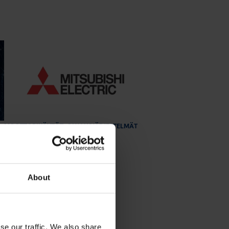
MOOTTORIKÄYTÖT
OHJAUSJÄRJESTELMÄT
12.9.2023
|
Lukuaika: 1 min
Tutustu ja ota käyttöön:
MyMitsubishi web-portaali
About
se our traffic. We also share