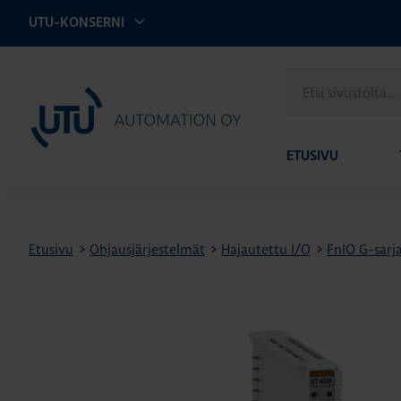
UTU-KONSERNI
Etsi
UTU Automation
sivustolta
ETUSIVU
Etusivu
>
Ohjausjärjestelmät
>
Hajautettu I/O
>
FnIO G-sarj