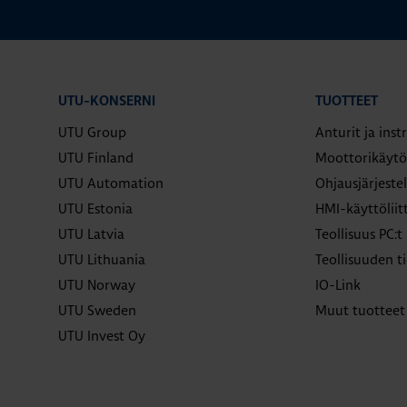
UTU-KONSERNI
TUOTTEET
UTU Group
Anturit ja ins
UTU Finland
Moottorikäytö
UTU Automation
Ohjausjärjeste
UTU Estonia
HMI-käyttölii
UTU Latvia
Teollisuus PC:t
UTU Lithuania
Teollisuuden ti
UTU Norway
IO-Link
UTU Sweden
Muut tuotteet
UTU Invest Oy