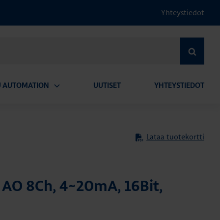
Yhteystiedot
HAE
U AUTOMATION
UUTISET
YHTEYSTIEDOT
Avaa
alavalikko
Lataa tuotekortti
AO 8Ch, 4~20mA, 16Bit,