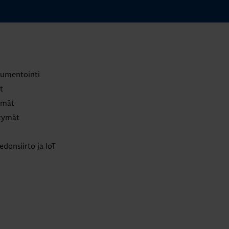
trumentointi
t
lmät
ttymät
edonsiirto ja IoT