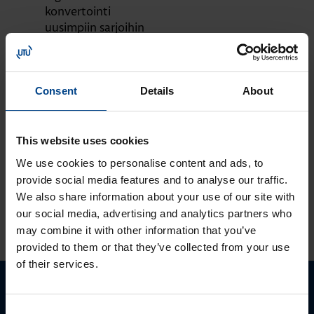
konvertointi
uusimpiin sarjoihin
MOOTTORIKÄYTÖT
OHJAUSJÄRJESTELMÄT
12.9.2023
Lukuaika: 1 min
Consent
Details
About
Tutustu ja ota
käyttöön:
MyMitsubishi web-
This website uses cookies
portaali
We use cookies to personalise content and ads, to
provide social media features and to analyse our traffic.
We also share information about your use of our site with
our social media, advertising and analytics partners who
KATSO LISÄÄ ARTIKKELEITA
may combine it with other information that you’ve
provided to them or that they’ve collected from your use
of their services.
Ota yhteyttä!
Consent