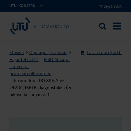
Yhteystiedot
UTU-KONSERNI
UTU Automation
Etsi
AVAA
sivustolta
VALIKK
Etusivu
>
Ohjausjärjestelmät
>
Lataa tuotekortti
Hajautettu I/O
>
FnIO M-sarja
- meri- ja
prosessiteollisuuteen
>
Lähtömoduuli DO 8PTs Sink,
24VDC, 18RTB, diagnostiikka (ei
oikosulkusuojausta)