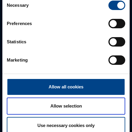
Necessary
Selection
Autamme mielellämme, jotta löydämme sinulle
parhaan ratkaisun. Otathan yhtettä puhelimitse,
sähköpostitse tai verkkolomakkeen kautta.
Preferences
Statistics
Marketing
Allow all cookies
Tekninen tuki
Allow selection
0207 463 515
tuki@utuautomation.fi
Use necessary cookies only