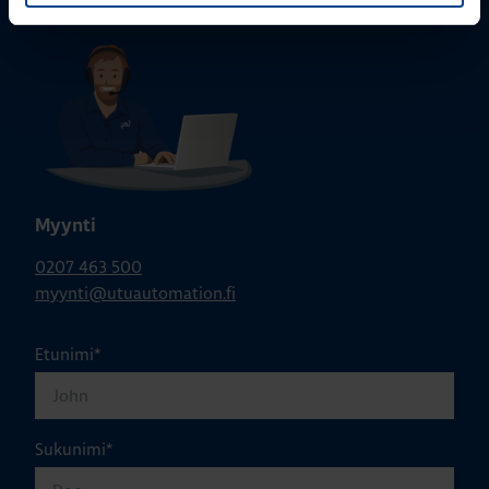
Myynti
0207 463 500
myynti@utuautomation.fi
Etunimi
*
Sukunimi
*