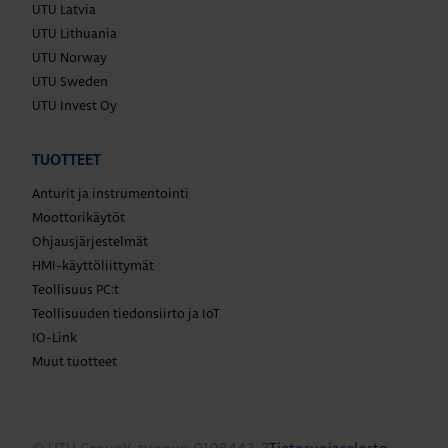
UTU Latvia
UTU Lithuania
UTU Norway
UTU Sweden
UTU Invest Oy
TUOTTEET
Anturit ja instrumentointi
Moottorikäytöt
Ohjausjärjestelmät
HMI-käyttöliittymät
Teollisuus PC:t
Teollisuuden tiedonsiirto ja IoT
IO-Link
Muut tuotteet