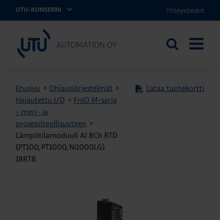
Yhteystiedot
UTU-KONSERNI
UTU Automation
Etsi
AVAA
sivustolta
VALIKK
Etusivu
>
Ohjausjärjestelmät
>
Lataa tuotekortti
Hajautettu I/O
>
FnIO M-sarja
- meri- ja
prosessiteollisuuteen
>
Lämpötilamoduuli AI 8Ch RTD
(PT100, PT1000, Ni1000LG)
18RTB