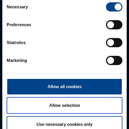
Consent
Necessary
Selection
Autamme mielellämme, jotta löydämme sinulle
parhaan ratkaisun. Otathan yhtettä puhelimitse,
Preferences
sähköpostitse tai verkkolomakkeen kautta.
Statistics
Marketing
Allow all cookies
Tekninen tuki
Allow selection
0207 463 515
tuki@utuautomation.fi
Use necessary cookies only