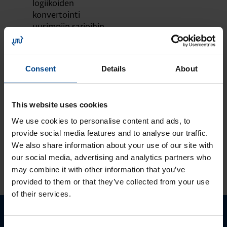
logiikoiden
konvertointi
uusimpiin sarjoihin
MOOTTORIKÄYTÖT
OHJAUSJÄRJESTELMÄT
12.9.2023
Consent
Details
About
Lukuaika: 1 min
Tutustu ja ota
käyttöön:
This website uses cookies
MyMitsubishi web-
portaali
We use cookies to personalise content and ads, to
provide social media features and to analyse our traffic.
We also share information about your use of our site with
our social media, advertising and analytics partners who
KATSO LISÄÄ ARTIKKELEITA
may combine it with other information that you’ve
provided to them or that they’ve collected from your use
of their services.
Ota yhteyttä!