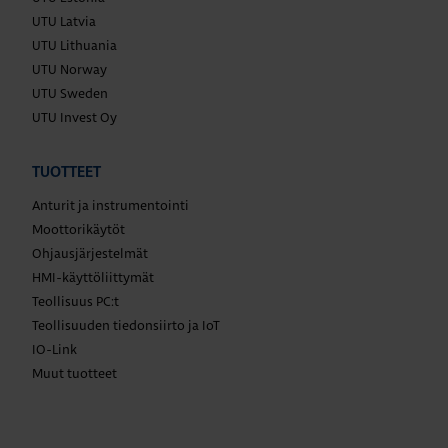
UTU Latvia
UTU Lithuania
UTU Norway
UTU Sweden
UTU Invest Oy
TUOTTEET
Anturit ja instrumentointi
Moottorikäytöt
Ohjausjärjestelmät
HMI-käyttöliittymät
Teollisuus PC:t
Teollisuuden tiedonsiirto ja IoT
IO-Link
Muut tuotteet