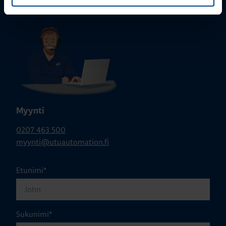
Myynti
0207 463 500
myynti@utuautomation.fi
Etunimi
*
Sukunimi
*