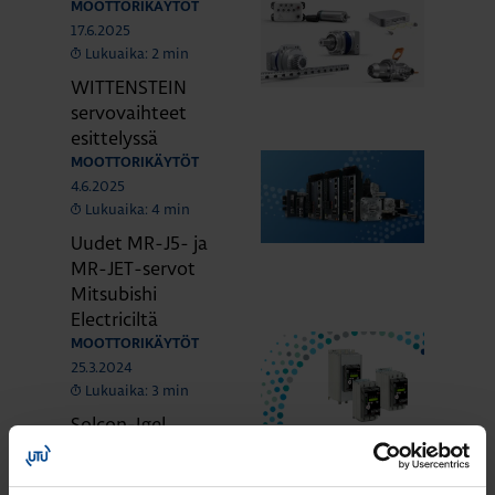
MOOTTORIKÄYTÖT
17.6.2025
Lukuaika: 2 min
WITTENSTEIN
servovaihteet
esittelyssä
MOOTTORIKÄYTÖT
4.6.2025
Lukuaika: 4 min
Uudet MR-J5- ja
MR-JET-servot
Mitsubishi
Electriciltä
MOOTTORIKÄYTÖT
25.3.2024
Lukuaika: 3 min
Solcon-Igel
tuotteet jo lähes
30 vuotta