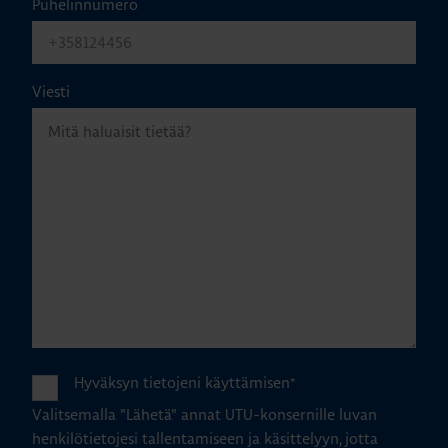
Puhelinnumero
Viesti
Hyväksyn tietojeni käyttämisen
*
Valitsemalla "Lähetä" annat UTU-konsernille luvan
henkilötietojesi tallentamiseen ja käsittelyyn, jotta