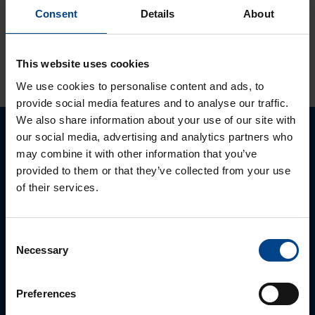
tuotevalikoimassamme
Consent
Details
About
KATSO LISÄÄ ARTIKKELEITA
This website uses cookies
We use cookies to personalise content and ads, to
provide social media features and to analyse our traffic.
We also share information about your use of our site with
our social media, advertising and analytics partners who
Ota yhteyttä!
may combine it with other information that you’ve
provided to them or that they’ve collected from your use
Autamme mielellämme, jotta löydämme sinulle
of their services.
parhaan ratkaisun. Otathan yhtettä puhelimitse,
sähköpostitse tai verkkolomakkeen kautta.
Consent
Necessary
Selection
Preferences