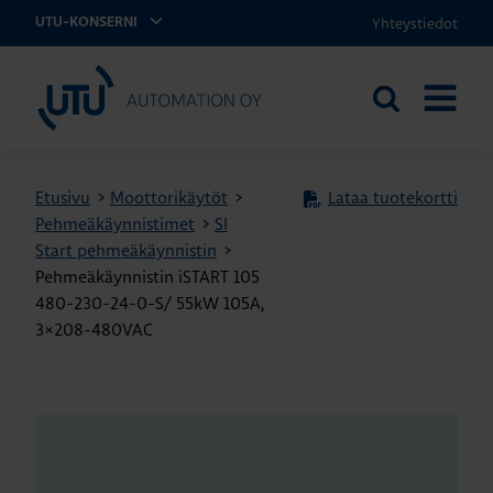
Yhteystiedot
UTU-KONSERNI
UTU Automation
Etsi
AVAA
sivustolta
VALIKK
Etusivu
>
Moottorikäytöt
>
Lataa tuotekortti
Pehmeäkäynnistimet
>
SI
Start pehmeäkäynnistin
>
Pehmeäkäynnistin iSTART 105
480-230-24-0-S/ 55kW 105A,
3×208-480VAC