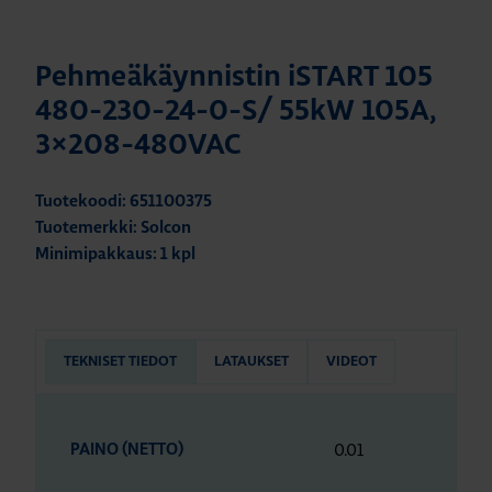
Pehmeäkäynnistin iSTART 105
480-230-24-0-S/ 55kW 105A,
3×208-480VAC
Tuotekoodi: 651100375
Tuotemerkki: Solcon
Minimipakkaus: 1 kpl
TEKNISET TIEDOT
LATAUKSET
VIDEOT
0.01
PAINO (NETTO)