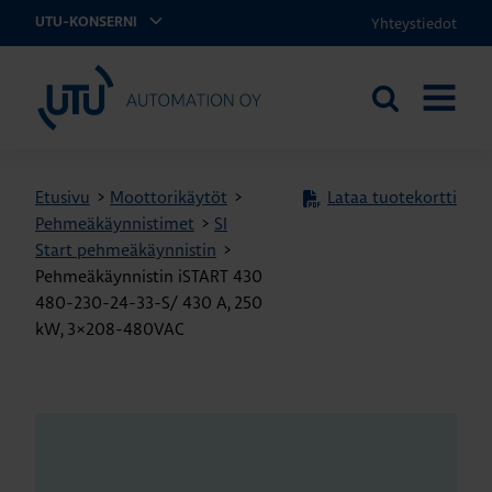
Yhteystiedot
UTU-KONSERNI
UTU Automation
Etsi
AVAA
sivustolta
VALIKK
Etusivu
>
Moottorikäytöt
>
Lataa tuotekortti
Pehmeäkäynnistimet
>
SI
Start pehmeäkäynnistin
>
Pehmeäkäynnistin iSTART 430
480-230-24-33-S/ 430 A, 250
kW, 3×208-480VAC