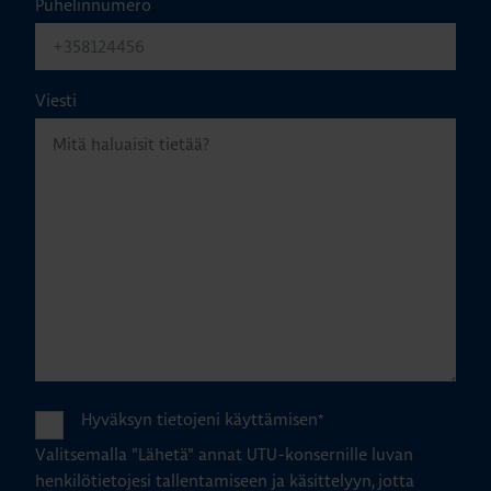
Puhelinnumero
Viesti
Hyväksyn tietojeni käyttämisen
*
Valitsemalla "Lähetä" annat UTU-konsernille luvan
henkilötietojesi tallentamiseen ja käsittelyyn, jotta