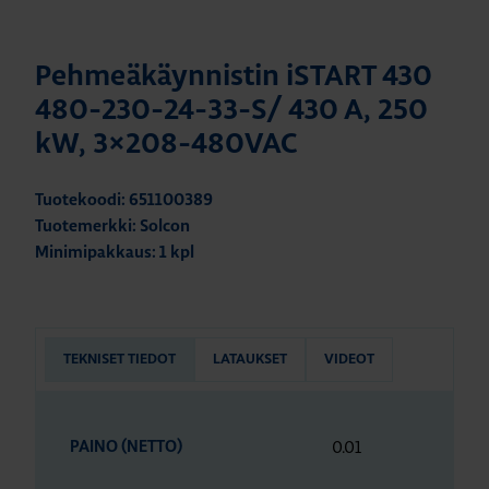
Pehmeäkäynnistin iSTART 430
480-230-24-33-S/ 430 A, 250
kW, 3×208-480VAC
Tuotekoodi: 651100389
Tuotemerkki: Solcon
Minimipakkaus: 1 kpl
TEKNISET TIEDOT
LATAUKSET
VIDEOT
0.01
PAINO (NETTO)