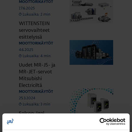
MOOTTORIKÄYTÖT
17.6.2025
Lukuaika: 2 min
WITTENSTEIN
servovaihteet
esittelyssä
MOOTTORIKÄYTÖT
4.6.2025
Lukuaika: 4 min
Uudet MR-J5- ja
MR-JET-servot
Mitsubishi
Electriciltä
MOOTTORIKÄYTÖT
25.3.2024
Lukuaika: 3 min
Solcon-Igel
tuotteet jo lähes
30 vuotta