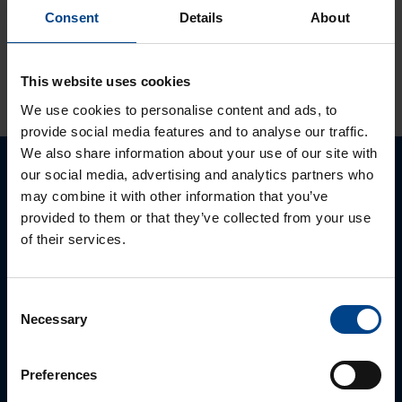
tuotevalikoimassamme
Consent
Details
About
KATSO LISÄÄ ARTIKKELEITA
This website uses cookies
We use cookies to personalise content and ads, to
provide social media features and to analyse our traffic.
We also share information about your use of our site with
our social media, advertising and analytics partners who
Ota yhteyttä!
may combine it with other information that you’ve
provided to them or that they’ve collected from your use
Autamme mielellämme, jotta löydämme sinulle
of their services.
parhaan ratkaisun. Otathan yhtettä puhelimitse,
sähköpostitse tai verkkolomakkeen kautta.
Consent
Necessary
Selection
Preferences