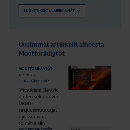
LUOKITUKSET JA MERKINNÄT
Uusimmat artikkelit aiheesta
Moottorikäytöt
MOOTTORIKÄYTÖT
18.5.2026
Lukuaika: 2 min
Mitsubishi Electric
uuden sukupolven
D800-
taajuusmuuttajat
nyt valmiina
toimituksiin
MOOTTORIKÄYTÖT