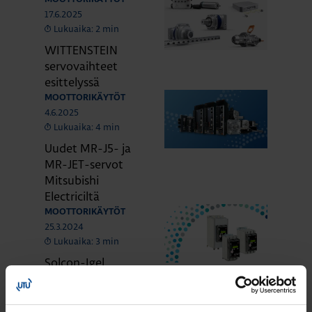
17.6.2025
Lukuaika: 2 min
WITTENSTEIN
servovaihteet
esittelyssä
MOOTTORIKÄYTÖT
4.6.2025
Lukuaika: 4 min
Uudet MR-J5- ja
MR-JET-servot
Mitsubishi
Electriciltä
MOOTTORIKÄYTÖT
25.3.2024
Lukuaika: 3 min
Solcon-Igel
tuotteet jo lähes
30 vuotta
tuotevalikoimassamme