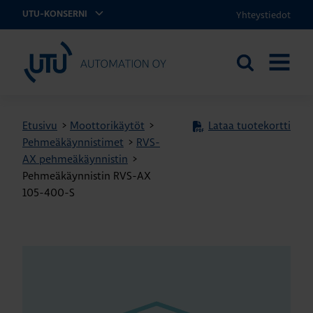
Yhteystiedot
UTU-KONSERNI
UTU Automation
Etsi
AVAA
sivustolta
VALIKK
Etusivu
>
Moottorikäytöt
>
Lataa tuotekortti
Pehmeäkäynnistimet
>
RVS-
AX pehmeäkäynnistin
>
Pehmeäkäynnistin RVS-AX
105-400-S