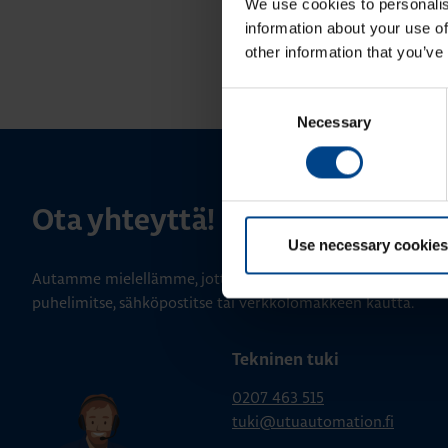
We use cookies to personalis
information about your use of
other information that you’ve
Consent
Necessary
Selection
Ota yhteyttä!
Use necessary cookies
Autamme mielellämme, jotta löydämme sinulle parhaan ratk
puhelimitse, sähköpostitse tai verkkolomakkeen kautta.
Tekninen tuki
0207 463 515
tuki@utuautomation.fi