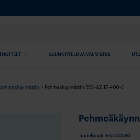
TUOTTEET
SUUNNITTELU JA VALMISTUS
UT
Avaa
alavalikko
pehmeäkäynnistin
>
Pehmeäkäynnistin RVS-AX 17-400-S
Pehmeäkäynni
Tuotekoodi: 651100030