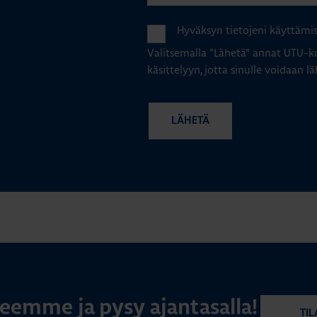
Hyväksyn tietojeni käyttämi
Valitsemalla "Lähetä" annat UTU-ko
käsittelyyn, jotta sinulle voidaan lä
rjeemme ja pysy ajantasalla!
TIL