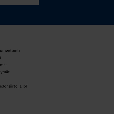
trumentointi
t
lmät
ttymät
edonsiirto ja IoT