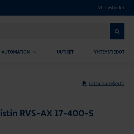
Yhteystiedot
HAE
U AUTOMATION
UUTISET
YHTEYSTIEDOT
Avaa
alavalikko
Lataa tuotekortti
stin RVS-AX 17-400-S