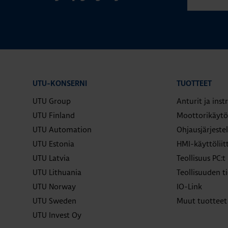
UTU-KONSERNI
TUOTTEET
UTU Group
Anturit ja ins
UTU Finland
Moottorikäytö
UTU Automation
Ohjausjärjeste
UTU Estonia
HMI-käyttölii
UTU Latvia
Teollisuus PC:t
UTU Lithuania
Teollisuuden ti
UTU Norway
IO-Link
UTU Sweden
Muut tuotteet
UTU Invest Oy