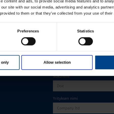
e content and ads, to provide social media features and to analy
 our site with our social media, advertising and analytics partn
KATSO LISÄÄ ARTIKKELEITA
 provided to them or that they’ve collected from your use of their
Preferences
Statistics
Etunimi
*
 only
Allow selection
aisun. Otathan yhtettä
Sukunimi
*
Yrityksen nimi