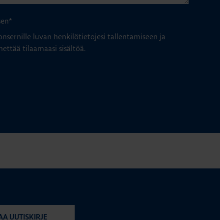
sen
*
nsernille luvan henkilötietojesi tallentamiseen ja
hettää tilaamaasi sisältöä.
AA UUTISKIRJE