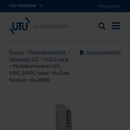
Yhteystiedot
UTU-KONSERNI
UTU Automation
Etsi
AVAA
sivustolta
VALIKK
Etusivu
>
Ohjausjärjestelmät
>
Lataa tuotekortti
Hajautettu I/O
>
FnIO G-sarja
>
Pikalaskurimoduuli 2Ch,
5VDC, 24VDC, laskuri-tila/Gate
function -tila, 18RTB