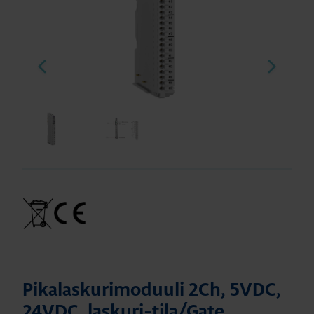
Pikalaskurimoduuli 2Ch, 5VDC,
24VDC, laskuri-tila/Gate