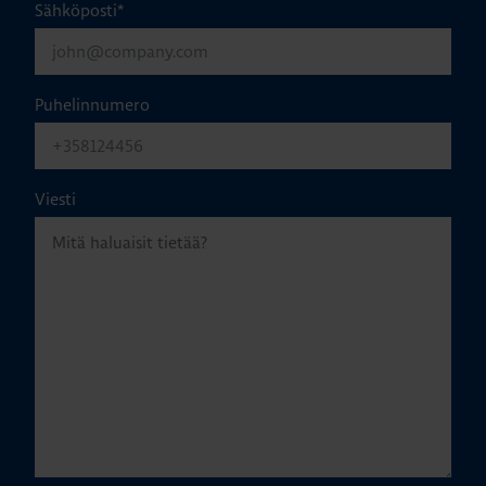
Sähköposti
*
Puhelinnumero
Viesti