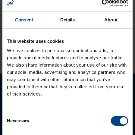
Tutustu ja ota
käyttöön:
Consent
Details
About
MyMitsubishi web-
portaali
This website uses cookies
We use cookies to personalise content and ads, to
KATSO LISÄÄ ARTIKKELEITA
provide social media features and to analyse our traffic.
We also share information about your use of our site with
our social media, advertising and analytics partners who
may combine it with other information that you’ve
provided to them or that they’ve collected from your use
Ota yhteyttä!
of their services.
Autamme mielellämme, jotta löydämme sinulle
parhaan ratkaisun. Otathan yhtettä puhelimitse,
Consent
sähköpostitse tai verkkolomakkeen kautta.
Necessary
Selection