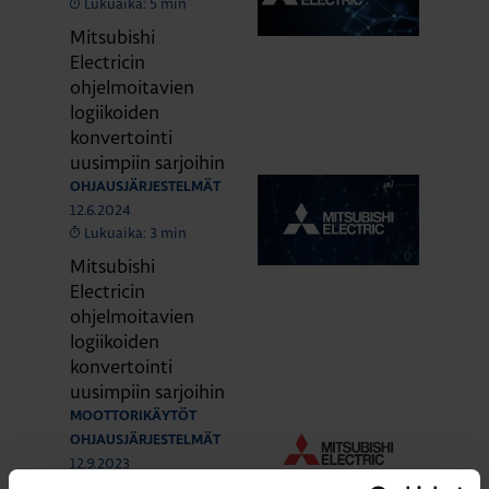
Lukuaika: 5 min
Mitsubishi
Electricin
ohjelmoitavien
logiikoiden
konvertointi
uusimpiin sarjoihin
OHJAUSJÄRJESTELMÄT
12.6.2024
Lukuaika: 3 min
Mitsubishi
Electricin
ohjelmoitavien
logiikoiden
konvertointi
uusimpiin sarjoihin
MOOTTORIKÄYTÖT
OHJAUSJÄRJESTELMÄT
12.9.2023
Lukuaika: 1 min