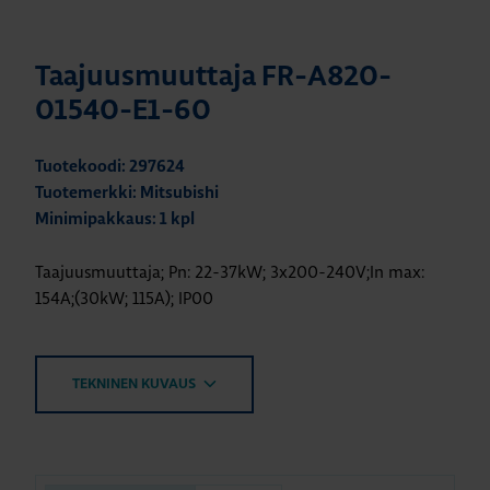
Taajuusmuuttaja FR-A820-
01540-E1-60
Tuotekoodi: 297624
Tuotemerkki: Mitsubishi
Minimipakkaus: 1 kpl
Taajuusmuuttaja; Pn: 22-37kW; 3x200-240V;In max:
154A;(30kW; 115A); IP00
TEKNINEN KUVAUS