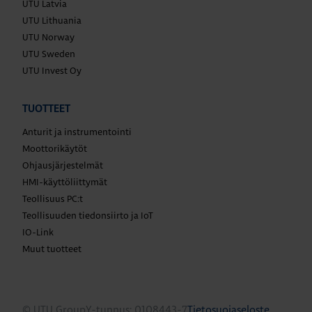
UTU Latvia
UTU Lithuania
UTU Norway
UTU Sweden
UTU Invest Oy
TUOTTEET
Anturit ja instrumentointi
Moottorikäytöt
Ohjausjärjestelmät
HMI-käyttöliittymät
Teollisuus PC:t
Teollisuuden tiedonsiirto ja IoT
IO-Link
Muut tuotteet
© UTU Group
Y-tunnus: 0108443-7
Tietosuojaseloste