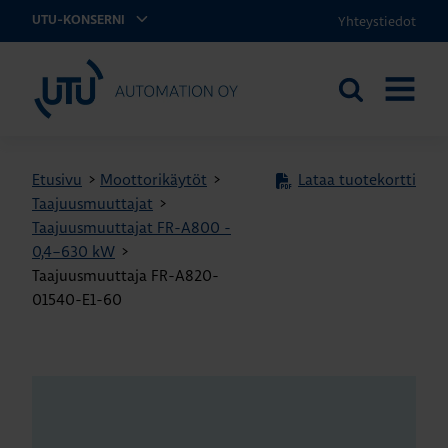
Yhteystiedot
UTU-KONSERNI
UTU Automation
Etsi
AVAA
sivustolta
VALIKK
Etusivu
>
Moottorikäytöt
>
Lataa tuotekortti
Taajuusmuuttajat
>
Taajuusmuuttajat FR-A800 -
0,4–630 kW
>
Taajuusmuuttaja FR-A820-
01540-E1-60