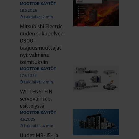
MOOTTORIKÄYTÖT
18.5.2026
Lukuaika: 2 min
Mitsubishi Electric
uuden sukupolven
D800-
taajuusmuuttajat
nyt valmiina
toimituksiin
MOOTTORIKÄYTÖT
17.6.2025
Lukuaika: 2 min
WITTENSTEIN
servovaihteet
esittelyssä
MOOTTORIKÄYTÖT
4.6.2025
Lukuaika: 4 min
Uudet MR-J5- ja