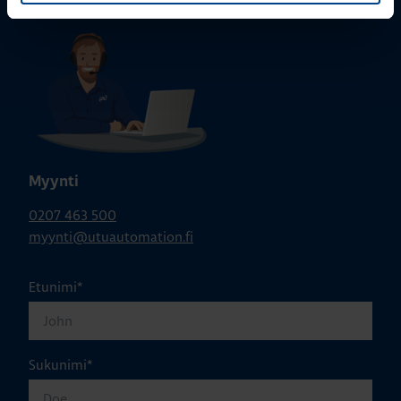
Myynti
0207 463 500
myynti@utuautomation.fi
Etunimi
*
Sukunimi
*