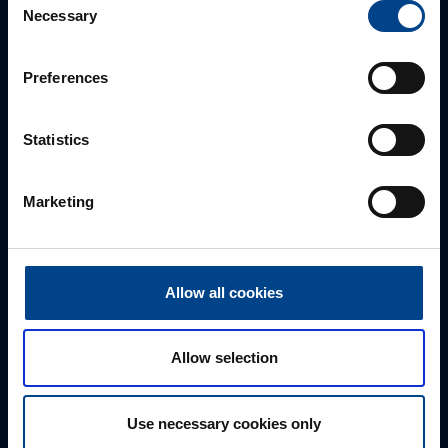
Necessary
Selection
Autamme mielellämme, jotta löydämme sinulle
parhaan ratkaisun. Otathan yhtettä puhelimitse,
sähköpostitse tai verkkolomakkeen kautta.
Preferences
Statistics
Marketing
Allow all cookies
Tekninen tuki
Allow selection
0207 463 515
tuki@utuautomation.fi
Use necessary cookies only