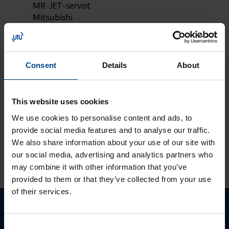
MR-JET-servot
Mitsubishi
Electriciltä
MOOTTORIKÄYTÖT
25.3.2024
Lukuaika: 3 min
Consent
Details
About
Solcon-Igel
tuotteet jo lähes
30 vuotta
This website uses cookies
tuotevalikoimassamme
We use cookies to personalise content and ads, to
provide social media features and to analyse our traffic.
We also share information about your use of our site with
KATSO LISÄÄ ARTIKKELEITA
our social media, advertising and analytics partners who
may combine it with other information that you’ve
provided to them or that they’ve collected from your use
of their services.
Ota yhteyttä!
Consent