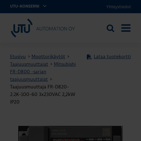
Yhteystiedot
UTU-KONSERNI
UTU Automation
Etsi
AVAA
sivustolta
VALIKK
Etusivu
>
Moottorikäytöt
>
Lataa tuotekortti
Taajuusmuuttajat
>
Mitsubishi
FR-D800 -sarjan
taajuusmuuttajat
>
Taajuusmuuttaja FR-D820-
2.2K-100-60 3x230VAC 2,2kW
IP20