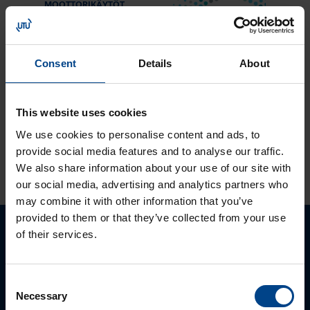
MOOTTORIKÄYTÖT
25.3.2024
Lukuaika: 3 min
Solcon-Igel
Consent
Details
About
tuotteet jo lähes
30 vuotta
tuotevalikoimassamme
This website uses cookies
We use cookies to personalise content and ads, to
provide social media features and to analyse our traffic.
KATSO LISÄÄ ARTIKKELEITA
We also share information about your use of our site with
our social media, advertising and analytics partners who
may combine it with other information that you’ve
provided to them or that they’ve collected from your use
of their services.
Ota yhteyttä!
Autamme mielellämme, jotta löydämme sinulle
Consent
parhaan ratkaisun. Otathan yhtettä puhelimitse,
Necessary
Selection