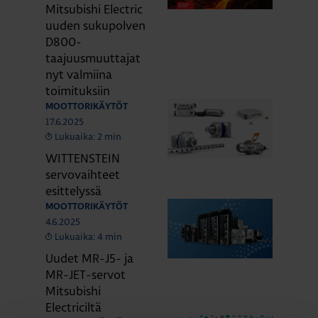
Mitsubishi Electric
uuden sukupolven
D800-
taajuusmuuttajat
nyt valmiina
toimituksiin
MOOTTORIKÄYTÖT
17.6.2025
Lukuaika: 2 min
WITTENSTEIN
servovaihteet
esittelyssä
MOOTTORIKÄYTÖT
4.6.2025
Lukuaika: 4 min
Uudet MR-J5- ja
MR-JET-servot
Mitsubishi
Electriciltä