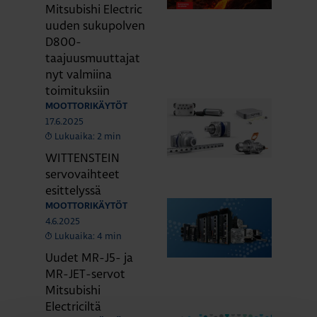
Mitsubishi Electric
uuden sukupolven
D800-
taajuusmuuttajat
nyt valmiina
toimituksiin
MOOTTORIKÄYTÖT
17.6.2025
Lukuaika: 2 min
WITTENSTEIN
servovaihteet
esittelyssä
MOOTTORIKÄYTÖT
4.6.2025
Lukuaika: 4 min
Uudet MR-J5- ja
MR-JET-servot
Mitsubishi
Electriciltä