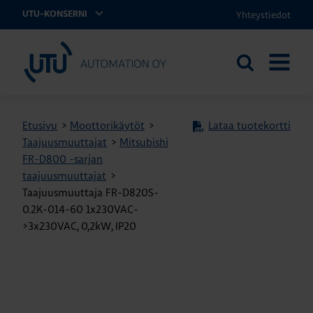
Yhteystiedot
UTU-KONSERNI
UTU Automation
Etsi
AVAA
sivustolta
VALIKK
Etusivu
>
Moottorikäytöt
>
Lataa tuotekortti
Taajuusmuuttajat
>
Mitsubishi
FR-D800 -sarjan
taajuusmuuttajat
>
Taajuusmuuttaja FR-D820S-
0.2K-014-60 1x230VAC-
>3x230VAC, 0,2kW, IP20