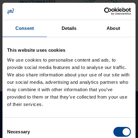
MOOTTORIKÄYTÖT
25.3.2024
Lukuaika: 3 min
Solcon-Igel
Consent
Details
About
tuotteet jo lähes
30 vuotta
tuotevalikoimassamme
This website uses cookies
We use cookies to personalise content and ads, to
provide social media features and to analyse our traffic.
KATSO LISÄÄ ARTIKKELEITA
We also share information about your use of our site with
our social media, advertising and analytics partners who
may combine it with other information that you’ve
provided to them or that they’ve collected from your use
of their services.
Ota yhteyttä!
Autamme mielellämme, jotta löydämme sinulle
Consent
parhaan ratkaisun. Otathan yhtettä puhelimitse,
Necessary
Selection