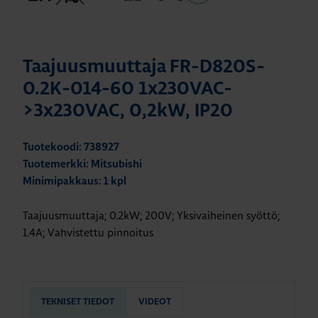
Taajuusmuuttaja FR-D820S-
0.2K-014-60 1x230VAC-
>3x230VAC, 0,2kW, IP20
Tuotekoodi: 738927
Tuotemerkki: Mitsubishi
Minimipakkaus: 1 kpl
Taajuusmuuttaja; 0.2kW; 200V; Yksivaiheinen syöttö;
1.4A; Vahvistettu pinnoitus
TEKNISET TIEDOT
VIDEOT