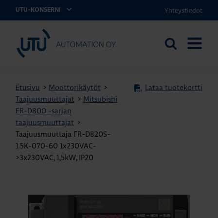
Yhteystiedot
UTU-KONSERNI
UTU Automation
Etsi
AVAA
sivustolta
VALIKK
Etusivu
>
Moottorikäytöt
>
Lataa tuotekortti
Taajuusmuuttajat
>
Mitsubishi
FR-D800 -sarjan
taajuusmuuttajat
>
Taajuusmuuttaja FR-D820S-
1.5K-070-60 1x230VAC-
>3x230VAC, 1,5kW, IP20