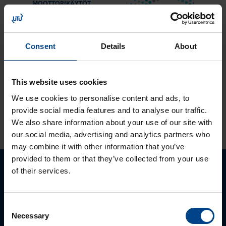
MOOTTORIKÄYTÖT
25.3.2024
Lukuaika: 3 min
Solcon-Igel
Consent
Details
About
tuotteet jo lähes
30 vuotta
tuotevalikoimassamme
This website uses cookies
We use cookies to personalise content and ads, to
provide social media features and to analyse our traffic.
KATSO LISÄÄ ARTIKKELEITA
We also share information about your use of our site with
our social media, advertising and analytics partners who
may combine it with other information that you’ve
provided to them or that they’ve collected from your use
of their services.
Ota yhteyttä!
Autamme mielellämme, jotta löydämme sinulle
Consent
parhaan ratkaisun. Otathan yhtettä puhelimitse,
Necessary
Selection