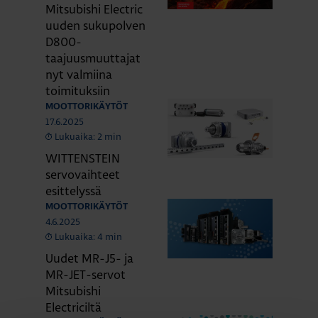
Mitsubishi Electric
uuden sukupolven
D800-
taajuusmuuttajat
nyt valmiina
toimituksiin
MOOTTORIKÄYTÖT
17.6.2025
Lukuaika: 2 min
WITTENSTEIN
servovaihteet
esittelyssä
MOOTTORIKÄYTÖT
4.6.2025
Lukuaika: 4 min
Uudet MR-J5- ja
MR-JET-servot
Mitsubishi
Electriciltä