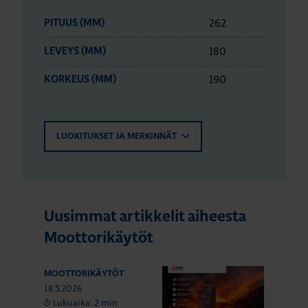
262
PITUUS (MM)
180
LEVEYS (MM)
190
KORKEUS (MM)
LUOKITUKSET JA MERKINNÄT
Uusimmat artikkelit aiheesta
Moottorikäytöt
MOOTTORIKÄYTÖT
18.5.2026
Lukuaika: 2 min