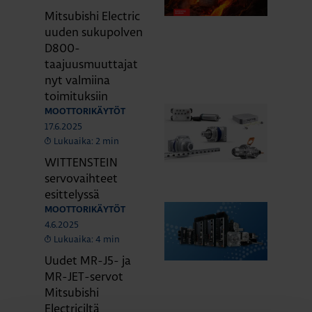
Mitsubishi Electric
uuden sukupolven
D800-
taajuusmuuttajat
nyt valmiina
toimituksiin
MOOTTORIKÄYTÖT
17.6.2025
Lukuaika: 2 min
WITTENSTEIN
servovaihteet
esittelyssä
MOOTTORIKÄYTÖT
4.6.2025
Lukuaika: 4 min
Uudet MR-J5- ja
MR-JET-servot
Mitsubishi
Electriciltä