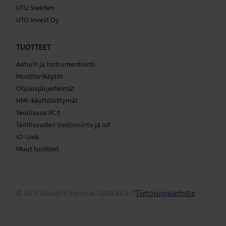
UTU Sweden
UTU Invest Oy
TUOTTEET
Anturit ja instrumentointi
Moottorikäytöt
Ohjausjärjestelmät
HMI-käyttöliittymät
Teollisuus PC:t
Teollisuuden tiedonsiirto ja IoT
IO-Link
Muut tuotteet
© UTU Group
Y-tunnus: 0108443-7
Tietosuojaseloste