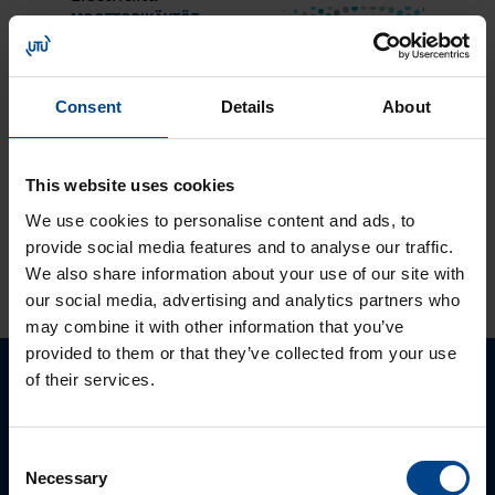
MOOTTORIKÄYTÖT
25.3.2024
Lukuaika: 3 min
Solcon-Igel
Consent
Details
About
tuotteet jo lähes
30 vuotta
tuotevalikoimassamme
This website uses cookies
We use cookies to personalise content and ads, to
provide social media features and to analyse our traffic.
KATSO LISÄÄ ARTIKKELEITA
We also share information about your use of our site with
our social media, advertising and analytics partners who
may combine it with other information that you’ve
provided to them or that they’ve collected from your use
of their services.
Ota yhteyttä!
Autamme mielellämme, jotta löydämme sinulle
Consent
Necessary
parhaan ratkaisun. Otathan yhtettä puhelimitse,
Selection