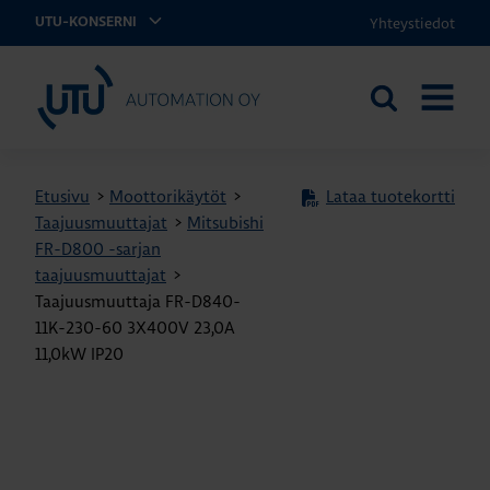
Yhteystiedot
UTU-KONSERNI
UTU Automation
Etsi
AVAA
sivustolta
VALIKK
Etusivu
>
Moottorikäytöt
>
Lataa tuotekortti
Taajuusmuuttajat
>
Mitsubishi
FR-D800 -sarjan
taajuusmuuttajat
>
Taajuusmuuttaja FR-D840-
11K-230-60 3X400V 23,0A
11,0kW IP20