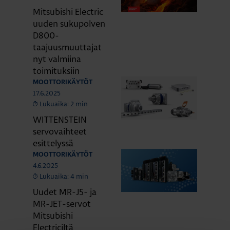
Mitsubishi Electric
uuden sukupolven
D800-
taajuusmuuttajat
nyt valmiina
toimituksiin
MOOTTORIKÄYTÖT
17.6.2025
Lukuaika: 2 min
WITTENSTEIN
servovaihteet
esittelyssä
MOOTTORIKÄYTÖT
4.6.2025
Lukuaika: 4 min
Uudet MR-J5- ja
MR-JET-servot
Mitsubishi
Electriciltä