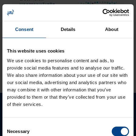
MOOTTORIKÄYTÖT
25.3.2024
Lukuaika: 3 min
Solcon-Igel
Consent
Details
About
tuotteet jo lähes
30 vuotta
tuotevalikoimassamme
This website uses cookies
We use cookies to personalise content and ads, to
provide social media features and to analyse our traffic.
KATSO LISÄÄ ARTIKKELEITA
We also share information about your use of our site with
our social media, advertising and analytics partners who
may combine it with other information that you’ve
provided to them or that they’ve collected from your use
of their services.
Ota yhteyttä!
Autamme mielellämme, jotta löydämme sinulle
Consent
Necessary
parhaan ratkaisun. Otathan yhtettä puhelimitse,
Selection