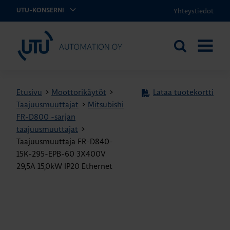
Yhteystiedot
UTU-KONSERNI
UTU Automation
Etsi
AVAA
sivustolta
VALIKK
Etusivu
>
Moottorikäytöt
>
Lataa tuotekortti
Taajuusmuuttajat
>
Mitsubishi
FR-D800 -sarjan
taajuusmuuttajat
>
Taajuusmuuttaja FR-D840-
15K-295-EPB-60 3X400V
29,5A 15,0kW IP20 Ethernet