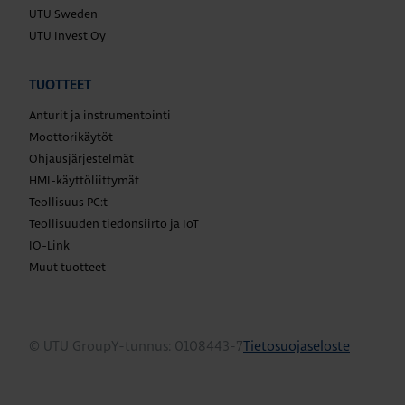
UTU Sweden
UTU Invest Oy
TUOTTEET
Anturit ja instrumentointi
Moottorikäytöt
Ohjausjärjestelmät
HMI-käyttöliittymät
Teollisuus PC:t
Teollisuuden tiedonsiirto ja IoT
IO-Link
Muut tuotteet
© UTU Group
Y-tunnus: 0108443-7
Tietosuojaseloste