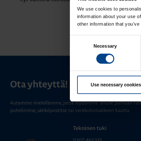
We use cookies to personalis
information about your use of
other information that you’ve
Consent
Necessary
Selection
Ota yhteyttä!
Use necessary cookies
Autamme mielellämme, jotta löydämme sinulle parhaan ratk
puhelimitse, sähköpostitse tai verkkolomakkeen kautta.
Tekninen tuki
0207 463 515