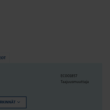
EOT
EC001857
Taajuusmuuttaja
ERKINNÄT