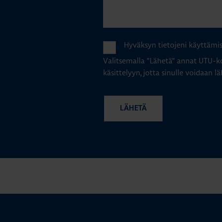
Hyväksyn tietojeni käyttämi
Valitsemalla "Lähetä" annat UTU-ko
käsittelyyn, jotta sinulle voidaan lä