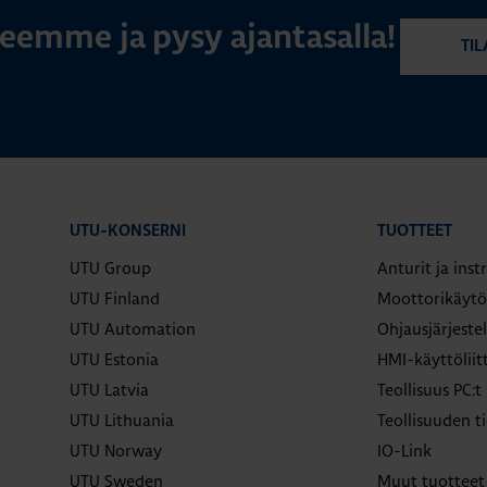
rjeemme ja pysy ajantasalla!
TIL
UTU-KONSERNI
TUOTTEET
UTU Group
Anturit ja ins
UTU Finland
Moottorikäytö
UTU Automation
Ohjausjärjeste
UTU Estonia
HMI-käyttölii
UTU Latvia
Teollisuus PC:t
UTU Lithuania
Teollisuuden ti
UTU Norway
IO-Link
UTU Sweden
Muut tuotteet