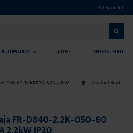
Yhteystiedot
HAE
U AUTOMATION
UUTISET
YHTEYSTIEDOT
Avaa
alavalikko
.2K-050-60 3x400VAC 5,0A 2,2kW
Lataa tuotekortti
aja FR-D840-2.2K-050-60
A 2,2kW IP20