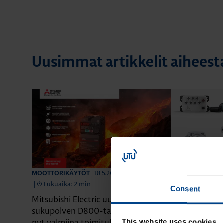
Uusimmat artikkelit aihees
18.5.2026
MOOTTORIKÄYTÖT
MOOTTORIKÄYT
|
Lukuaika: 2 min
|
Lukuaika: 2 
Consent
Mitsubishi Electric uuden
WITTENSTEIN 
sukupolven D800-taajuusmuuttajat
esittelyssä
nyt valmiina toimituksiin
This website uses cookies