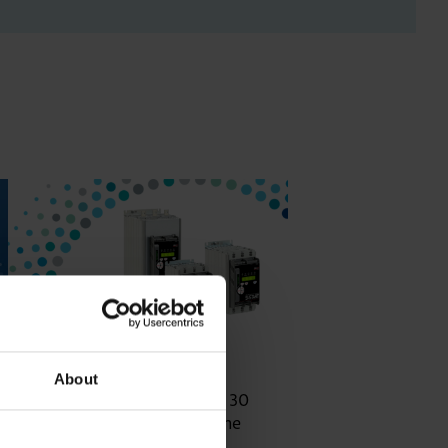
25.3.2024
MOOTTORIKÄYTÖT
|
Lukuaika: 3 min
About
Solcon-Igel tuotteet jo lähes 30
vuotta tuotevalikoimassamme