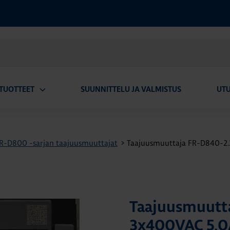
TUOTTEET
SUUNNITTELU JA VALMISTUS
UT
Avaa
alavalikko
FR-D800 -sarjan taajuusmuuttajat
>
Taajuusmuuttaja FR-D840-2
Taajuusmuutt
3x400VAC 5,0