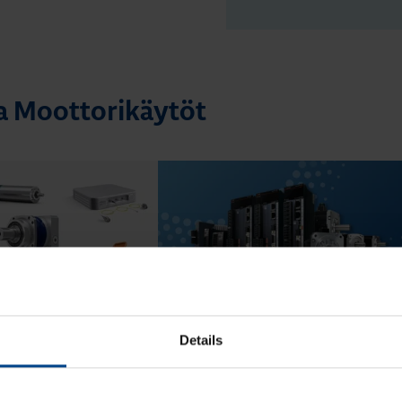
ta Moottorikäytöt
17.6.2025
4.6.2025
ÖT
MOOTTORIKÄYTÖT
min
|
Lukuaika: 4 min
Details
servovaihteet
Uudet MR-J5- ja MR-JET-servot
Mitsubishi Electriciltä