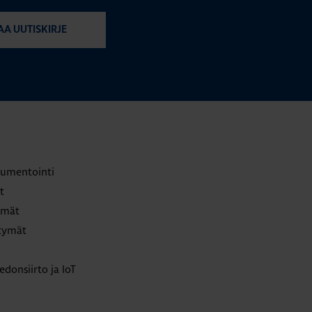
AA UUTISKIRJE
trumentointi
t
lmät
ttymät
edonsiirto ja IoT