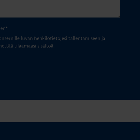
sen
*
nsernille luvan henkilötietojesi tallentamiseen ja
hettää tilaamaasi sisältöä.