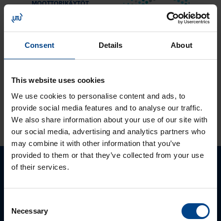
MOOTTORIKÄYTÖT
25.3.2024
Lukuaika: 3 min
Solcon-Igel
Consent
Details
About
tuotteet jo lähes
30 vuotta
tuotevalikoimassamme
This website uses cookies
We use cookies to personalise content and ads, to
provide social media features and to analyse our traffic.
KATSO LISÄÄ ARTIKKELEITA
We also share information about your use of our site with
our social media, advertising and analytics partners who
may combine it with other information that you’ve
provided to them or that they’ve collected from your use
of their services.
Ota yhteyttä!
Autamme mielellämme, jotta löydämme sinulle
Consent
parhaan ratkaisun. Otathan yhtettä puhelimitse,
Necessary
Selection