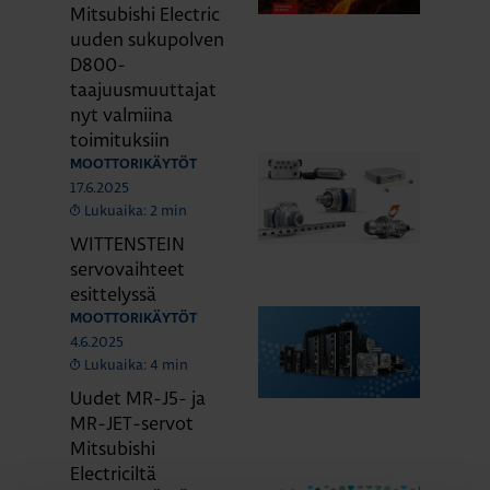
Mitsubishi Electric
uuden sukupolven
D800-
taajuusmuuttajat
nyt valmiina
toimituksiin
MOOTTORIKÄYTÖT
17.6.2025
Lukuaika: 2 min
WITTENSTEIN
servovaihteet
esittelyssä
MOOTTORIKÄYTÖT
4.6.2025
Lukuaika: 4 min
Uudet MR-J5- ja
MR-JET-servot
Mitsubishi
Electriciltä