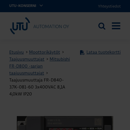
Yhteystiedot
UTU-KONSERNI
UTU Automation
Etsi
AVAA
sivustolta
VALIKK
Etusivu
>
Moottorikäytöt
>
Lataa tuotekortti
Taajuusmuuttajat
>
Mitsubishi
FR-D800 -sarjan
taajuusmuuttajat
>
Taajuusmuuttaja FR-D840-
3.7K-081-60 3x400VAC 8,1A
4,0kW IP20