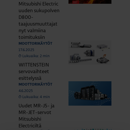
Mitsubishi Electric
uuden sukupolven
D800-
taajuusmuuttajat
nyt valmiina
toimituksiin
MOOTTORIKÄYTÖT
17.6.2025
Lukuaika: 2 min
WITTENSTEIN
servovaihteet
esittelyssä
MOOTTORIKÄYTÖT
4.6.2025
Lukuaika: 4 min
Uudet MR-J5- ja
MR-JET-servot
Mitsubishi
Electriciltä