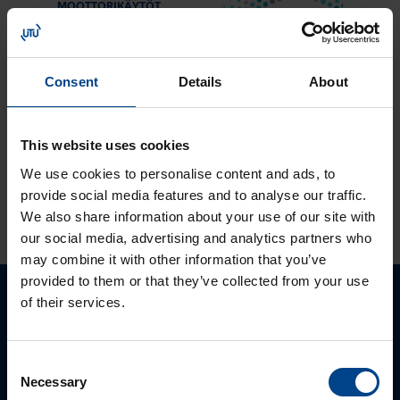
MOOTTORIKÄYTÖT
25.3.2024
Lukuaika: 3 min
Solcon-Igel
Consent
Details
About
tuotteet jo lähes
30 vuotta
tuotevalikoimassamme
This website uses cookies
We use cookies to personalise content and ads, to
provide social media features and to analyse our traffic.
KATSO LISÄÄ ARTIKKELEITA
We also share information about your use of our site with
our social media, advertising and analytics partners who
may combine it with other information that you’ve
provided to them or that they’ve collected from your use
of their services.
Ota yhteyttä!
Autamme mielellämme, jotta löydämme sinulle
Consent
parhaan ratkaisun. Otathan yhtettä puhelimitse,
Necessary
Selection