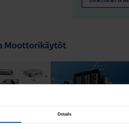
LUOKITUKSET JA M
ta Moottorikäytöt
17.6.2025
4.6.2025
ÖT
MOOTTORIKÄYTÖT
Details
min
|
Lukuaika: 4 min
servovaihteet
Uudet MR-J5- ja MR-JET-servot