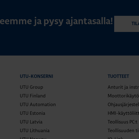
rjeemme ja pysy ajantasalla!
TIL
UTU-KONSERNI
TUOTTEET
UTU Group
Anturit ja ins
UTU Finland
Moottorikäytö
UTU Automation
Ohjausjärjeste
UTU Estonia
HMI-käyttölii
UTU Latvia
Teollisuus PC:t
UTU Lithuania
Teollisuuden ti