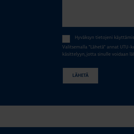
Hyväksyn tietojeni käyttämi
Valitsemalla "Lähetä" annat UTU-ko
käsittelyyn, jotta sinulle voidaan lä