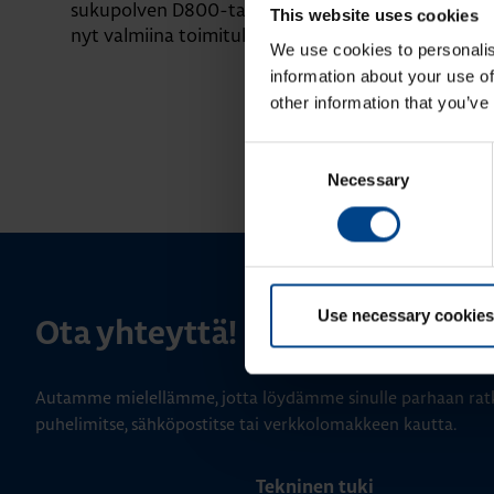
sukupolven D800-taajuusmuuttajat
esittelyssä
This website uses cookies
nyt valmiina toimituksiin
We use cookies to personalis
information about your use of
other information that you’ve
Consent
Necessary
Selection
Use necessary cookies
Ota yhteyttä!
Autamme mielellämme, jotta löydämme sinulle parhaan ratk
puhelimitse, sähköpostitse tai verkkolomakkeen kautta.
Tekninen tuki