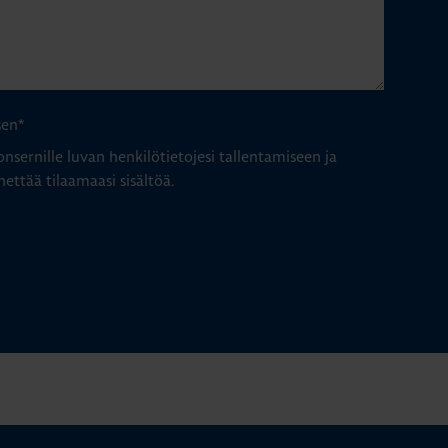
sen
*
nsernille luvan henkilötietojesi tallentamiseen ja
hettää tilaamaasi sisältöä.