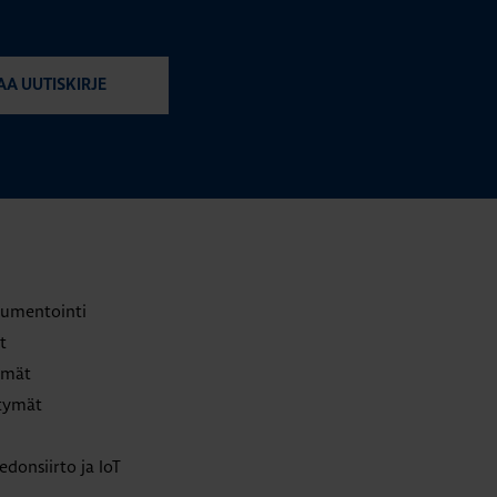
AA UUTISKIRJE
trumentointi
t
lmät
ttymät
edonsiirto ja IoT