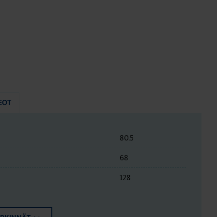
EOT
80.5
68
128