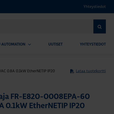
Yhteystiedot
HAE
U AUTOMATION
UUTISET
YHTEYSTIEDOT
Avaa
alavalikko
C 0.8A 0.1kW EtherNETIP IP20
Lataa tuotekortti
aja FR-E820-0008EPA-60
A 0.1kW EtherNETIP IP20