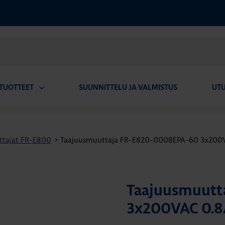
TUOTTEET
SUUNNITTELU JA VALMISTUS
UT
Avaa
alavalikko
ttajat FR-E800
>
Taajuusmuuttaja FR-E820-0008EPA-60 3x200VA
Taajuusmuutt
3x200VAC 0.8