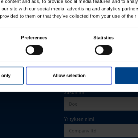
e content and ads, to provide social media features and to analy
 our site with our social media, advertising and analytics partn
KATSO LISÄÄ ARTIKKELEITA
 provided to them or that they’ve collected from your use of their
Preferences
Statistics
Etunimi
*
 only
Allow selection
aisun. Otathan yhtettä
Sukunimi
*
Yrityksen nimi