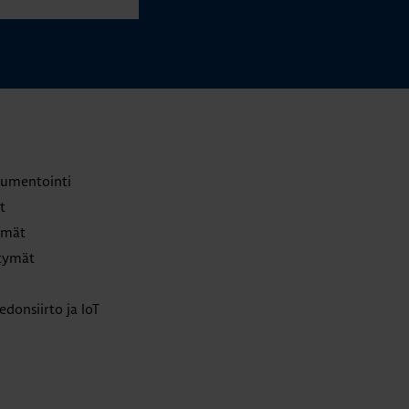
trumentointi
t
lmät
ttymät
edonsiirto ja IoT