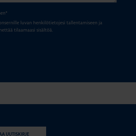
sen
*
nsernille luvan henkilötietojesi tallentamiseen ja
hettää tilaamaasi sisältöä.
AA UUTISKIRJE