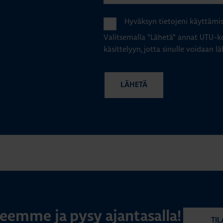
Hyväksyn tietojeni käyttämi
Valitsemalla "Lähetä" annat UTU-ko
käsittelyyn, jotta sinulle voidaan lä
rjeemme ja pysy ajantasalla!
TIL