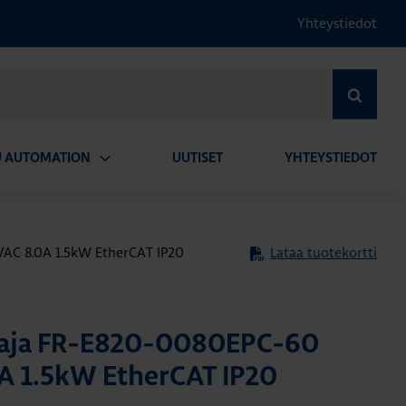
Yhteystiedot
HAE
U AUTOMATION
UUTISET
YHTEYSTIEDOT
Avaa
alavalikko
C 8.0A 1.5kW EtherCAT IP20
Lataa tuotekortti
aja FR-E820-0080EPC-60
A 1.5kW EtherCAT IP20