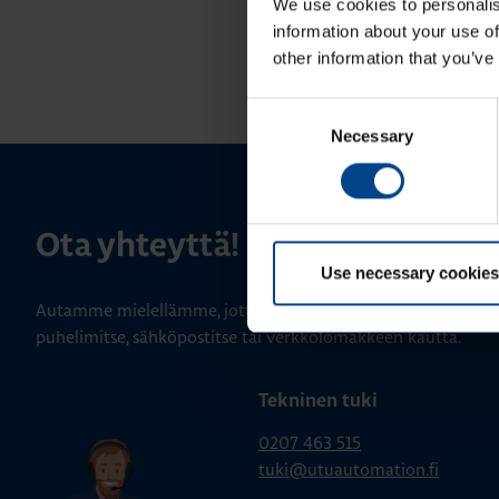
We use cookies to personalis
information about your use of
other information that you’ve
Consent
Necessary
Selection
Ota yhteyttä!
Use necessary cookies
Autamme mielellämme, jotta löydämme sinulle parhaan ratk
puhelimitse, sähköpostitse tai verkkolomakkeen kautta.
Tekninen tuki
0207 463 515
tuki@utuautomation.fi