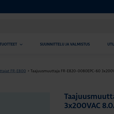
TUOTTEET
SUUNNITTELU JA VALMISTUS
UT
Avaa
alavalikko
ttajat FR-E800
>
Taajuusmuuttaja FR-E820-0080EPC-60 3x200VA
Taajuusmuutt
3x200VAC 8.0